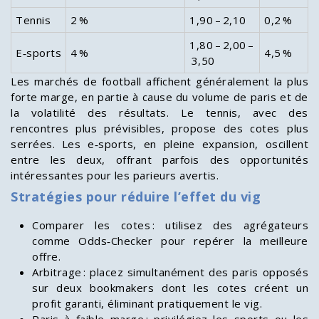
Tennis
2 %
1,90 – 2,10
0,2 %
1,80 – 2,00 –
E‑sports
4 %
4,5 %
3,50
Les marchés de football affichent généralement la plus
forte marge, en partie à cause du volume de paris et de
la volatilité des résultats. Le tennis, avec des
rencontres plus prévisibles, propose des cotes plus
serrées. Les e‑sports, en pleine expansion, oscillent
entre les deux, offrant parfois des opportunités
intéressantes pour les parieurs avertis.
Stratégies pour réduire l’effet du vig
Comparer les cotes : utilisez des agrégateurs
comme Odds‑Checker pour repérer la meilleure
offre.
Arbitrage : placez simultanément des paris opposés
sur deux bookmakers dont les cotes créent un
profit garanti, éliminant pratiquement le vig.