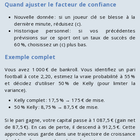
Quand ajuster le facteur de confiance
Nouvelle donnée : si un joueur clé se blesse à la
dernière minute, réduisez (c).
Historique personnel : si vos précédentes
prévisions sur ce sport ont un taux de succès de
60 %, choisissez un (c) plus bas.
Exemple complet
Vous avez 1 000 € de bankroll. Vous identifiez un pari
football à cote 2,20, estimez la vraie probabilité à 55 %
et décidez d’utiliser 50 % de Kelly (pour limiter la
variance).
Kelly complet : 17,5 % → 175 € de mise.
50 % Kelly : 8,75 % → 87,5 € de mise.
Si le pari gagne, votre capital passe à 1 087,5 € (gain net
de 87,5 €). En cas de perte, il descend à 912,5 €. Cette
approche vous garde dans une trajectoire de croissance