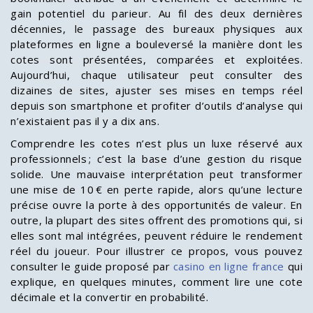
gain potentiel du parieur. Au fil des deux dernières
décennies, le passage des bureaux physiques aux
plateformes en ligne a bouleversé la manière dont les
cotes sont présentées, comparées et exploitées.
Aujourd’hui, chaque utilisateur peut consulter des
dizaines de sites, ajuster ses mises en temps réel
depuis son smartphone et profiter d’outils d’analyse qui
n’existaient pas il y a dix ans.
Comprendre les cotes n’est plus un luxe réservé aux
professionnels ; c’est la base d’une gestion du risque
solide. Une mauvaise interprétation peut transformer
une mise de 10 € en perte rapide, alors qu’une lecture
précise ouvre la porte à des opportunités de valeur. En
outre, la plupart des sites offrent des promotions qui, si
elles sont mal intégrées, peuvent réduire le rendement
réel du joueur. Pour illustrer ce propos, vous pouvez
consulter le guide proposé par
casino en ligne france
qui
explique, en quelques minutes, comment lire une cote
décimale et la convertir en probabilité.