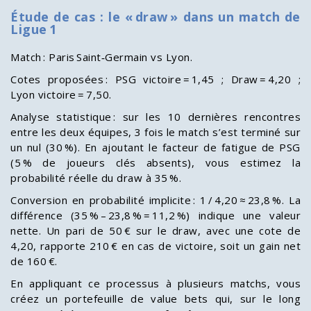
Étude de cas : le « draw » dans un match de
Ligue 1
Match : Paris Saint‑Germain vs Lyon.
Cotes proposées : PSG victoire = 1,45 ; Draw = 4,20 ;
Lyon victoire = 7,50.
Analyse statistique : sur les 10 dernières rencontres
entre les deux équipes, 3 fois le match s’est terminé sur
un nul (30 %). En ajoutant le facteur de fatigue de PSG
(5 % de joueurs clés absents), vous estimez la
probabilité réelle du draw à 35 %.
Conversion en probabilité implicite : 1 / 4,20 ≈ 23,8 %. La
différence (35 % – 23,8 % = 11,2 %) indique une valeur
nette. Un pari de 50 € sur le draw, avec une cote de
4,20, rapporte 210 € en cas de victoire, soit un gain net
de 160 €.
En appliquant ce processus à plusieurs matchs, vous
créez un portefeuille de value bets qui, sur le long