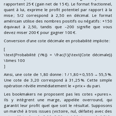
rapportent 25 € (gain net de 15 €). Le format fractionnel,
quant à lui, exprime le profit potentiel par rapport à la
mise ; 5/2 correspond à 2,50 en décimal. Le format
américain utilise des nombres positifs ou négatifs : +150
équivaut à 2,50, tandis que –200 signifie que vous
devez miser 200 € pour gagner 100 €.
Conversion d’une cote décimale en probabilité implicite :
[
\text{Probabilité (\%)} = \frac{1}{\text{Cote décimale}}
\times 100
]
Ainsi, une cote de 1,80 donne : 1 / 1,80 ≈ 0,555 → 55,5 %.
Une cote de 3,20 correspond à 31,25 %. Cette simple
opération révèle immédiatement le « prix » du pari.
Les bookmakers ne proposent pas les cotes « pures ».
Ils y intègrent une marge, appelée overround, qui
garantit leur profit quel que soit le résultat. Supposons
un marché à trois issues (victoire, nul, défaite) avec des