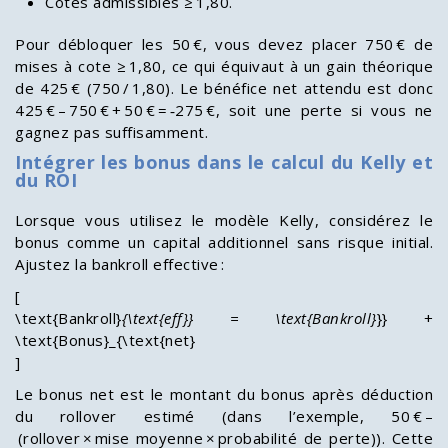
Cotes admissibles ≥ 1,80.
Pour débloquer les 50 €, vous devez placer 750 € de
mises à cote ≥ 1,80, ce qui équivaut à un gain théorique
de 425 € (750 / 1,80). Le bénéfice net attendu est donc
425 € – 750 € + 50 € = ‑275 €, soit une perte si vous ne
gagnez pas suffisamment.
Intégrer les bonus dans le calcul du Kelly et
du ROI
Lorsque vous utilisez le modèle Kelly, considérez le
bonus comme un capital additionnel sans risque initial.
Ajustez la bankroll effective :
[
\text{Bankroll}
{\text{eff}} = \text{Bankroll}
}} +
\text{Bonus}_{\text{net}
]
Le bonus net est le montant du bonus après déduction
du rollover estimé (dans l’exemple, 50 € –
(rollover × mise moyenne × probabilité de perte)). Cette