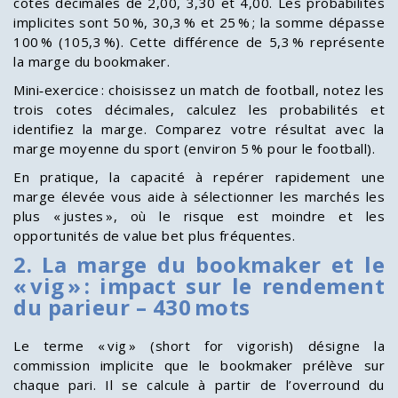
cotes décimales de 2,00, 3,30 et 4,00. Les probabilités
implicites sont 50 %, 30,3 % et 25 % ; la somme dépasse
100 % (105,3 %). Cette différence de 5,3 % représente
la marge du bookmaker.
Mini‑exercice : choisissez un match de football, notez les
trois cotes décimales, calculez les probabilités et
identifiez la marge. Comparez votre résultat avec la
marge moyenne du sport (environ 5 % pour le football).
En pratique, la capacité à repérer rapidement une
marge élevée vous aide à sélectionner les marchés les
plus « justes », où le risque est moindre et les
opportunités de value bet plus fréquentes.
2. La marge du bookmaker et le
« vig » : impact sur le rendement
du parieur – 430 mots
Le terme « vig » (short for vigorish) désigne la
commission implicite que le bookmaker prélève sur
chaque pari. Il se calcule à partir de l’overround du