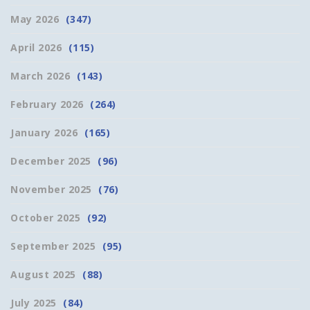
May 2026
(347)
April 2026
(115)
March 2026
(143)
February 2026
(264)
January 2026
(165)
December 2025
(96)
November 2025
(76)
October 2025
(92)
September 2025
(95)
August 2025
(88)
July 2025
(84)