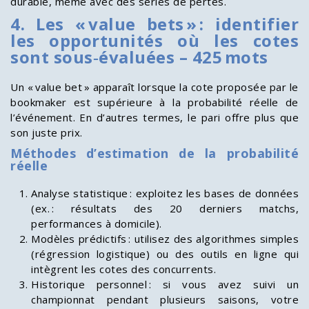
durable, même avec des séries de pertes.
4. Les « value bets » : identifier
les opportunités où les cotes
sont sous‑évaluées – 425 mots
Un « value bet » apparaît lorsque la cote proposée par le
bookmaker est supérieure à la probabilité réelle de
l’événement. En d’autres termes, le pari offre plus que
son juste prix.
Méthodes d’estimation de la probabilité
réelle
Analyse statistique : exploitez les bases de données
(ex. : résultats des 20 derniers matchs,
performances à domicile).
Modèles prédictifs : utilisez des algorithmes simples
(régression logistique) ou des outils en ligne qui
intègrent les cotes des concurrents.
Historique personnel : si vous avez suivi un
championnat pendant plusieurs saisons, votre