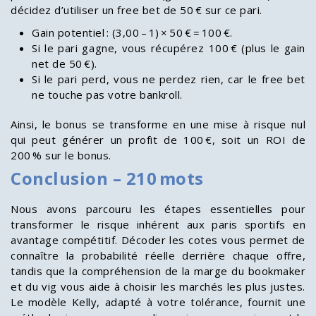
décidez d’utiliser un free bet de 50 € sur ce pari.
Gain potentiel : (3,00 – 1) × 50 € = 100 €.
Si le pari gagne, vous récupérez 100 € (plus le gain
net de 50 €).
Si le pari perd, vous ne perdez rien, car le free bet
ne touche pas votre bankroll.
Ainsi, le bonus se transforme en une mise à risque nul
qui peut générer un profit de 100 €, soit un ROI de
200 % sur le bonus.
Conclusion – 210 mots
Nous avons parcouru les étapes essentielles pour
transformer le risque inhérent aux paris sportifs en
avantage compétitif. Décoder les cotes vous permet de
connaître la probabilité réelle derrière chaque offre,
tandis que la compréhension de la marge du bookmaker
et du vig vous aide à choisir les marchés les plus justes.
Le modèle Kelly, adapté à votre tolérance, fournit une