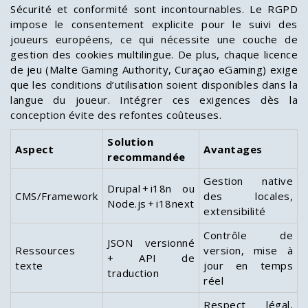
Sécurité et conformité sont incontournables. Le RGPD
impose le consentement explicite pour le suivi des
joueurs européens, ce qui nécessite une couche de
gestion des cookies multilingue. De plus, chaque licence
de jeu (Malte Gaming Authority, Curaçao eGaming) exige
que les conditions d’utilisation soient disponibles dans la
langue du joueur. Intégrer ces exigences dès la
conception évite des refontes coûteuses.
Solution
Aspect
Avantages
recommandée
Gestion native
Drupal + i18n ou
CMS/Framework
des locales,
Node.js + i18next
extensibilité
Contrôle de
JSON versionné
Ressources
version, mise à
+ API de
texte
jour en temps
traduction
réel
Respect légal,