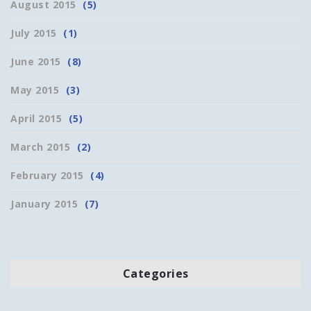
August 2015
(5)
July 2015
(1)
June 2015
(8)
May 2015
(3)
April 2015
(5)
March 2015
(2)
February 2015
(4)
January 2015
(7)
Categories