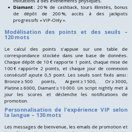
invitations à des événements physiques.
Diamant
: 20 % de cashback, tours illimités, bonus
de dépôt de 200 %, accès à des jackpots
progressifs « VIP‑Only ».
Modélisation des points et des seuils –
120 mots
Le calcul des points s’appuie sur une table de
correspondance stockée dans une base de données.
Chaque dépôt de 10 € rapporte 1 point, chaque mise de
100 € rapporte 2 points, et chaque jour de connexion
consécutif ajoute 0,5 point. Les seuils sont fixés ainsi :
Bronze ≥ 500 points, Argent ≥ 1500, Or ≥ 3000,
Platine ≥ 6000, Diamant ≥ 10 000. Un script nightly met à
jour les scores et déclenche les notifications de
promotion.
Personnalisation de l’expérience VIP selon
la langue – 130 mots
Les messages de bienvenue, les emails de promotion et