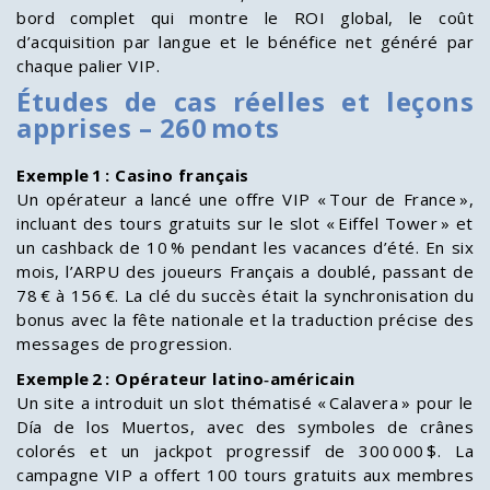
bord complet qui montre le ROI global, le coût
d’acquisition par langue et le bénéfice net généré par
chaque palier VIP.
Études de cas réelles et leçons
apprises – 260 mots
Exemple 1 : Casino français
Un opérateur a lancé une offre VIP « Tour de France »,
incluant des tours gratuits sur le slot « Eiffel Tower » et
un cashback de 10 % pendant les vacances d’été. En six
mois, l’ARPU des joueurs Français a doublé, passant de
78 € à 156 €. La clé du succès était la synchronisation du
bonus avec la fête nationale et la traduction précise des
messages de progression.
Exemple 2 : Opérateur latino‑américain
Un site a introduit un slot thématisé « Calavera » pour le
Día de los Muertos, avec des symboles de crânes
colorés et un jackpot progressif de 300 000 $. La
campagne VIP a offert 100 tours gratuits aux membres