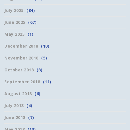
July 2025
(84)
June 2025
(67)
May 2025
(1)
December 2018
(10)
November 2018
(5)
October 2018
(8)
September 2018
(11)
August 2018
(6)
July 2018
(4)
June 2018
(7)
May 2018
(13)