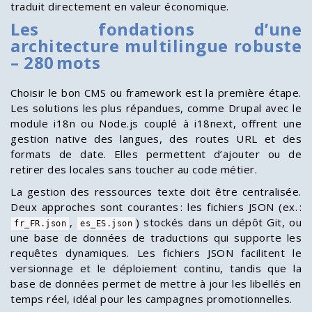
traduit directement en valeur économique.
Les fondations d’une
architecture multilingue robuste
– 280 mots
Choisir le bon CMS ou framework est la première étape.
Les solutions les plus répandues, comme Drupal avec le
module i18n ou Node.js couplé à i18next, offrent une
gestion native des langues, des routes URL et des
formats de date. Elles permettent d’ajouter ou de
retirer des locales sans toucher au code métier.
La gestion des ressources texte doit être centralisée.
Deux approches sont courantes : les fichiers JSON (ex. :
,
) stockés dans un dépôt Git, ou
fr_FR.json
es_ES.json
une base de données de traductions qui supporte les
requêtes dynamiques. Les fichiers JSON facilitent le
versionnage et le déploiement continu, tandis que la
base de données permet de mettre à jour les libellés en
temps réel, idéal pour les campagnes promotionnelles.