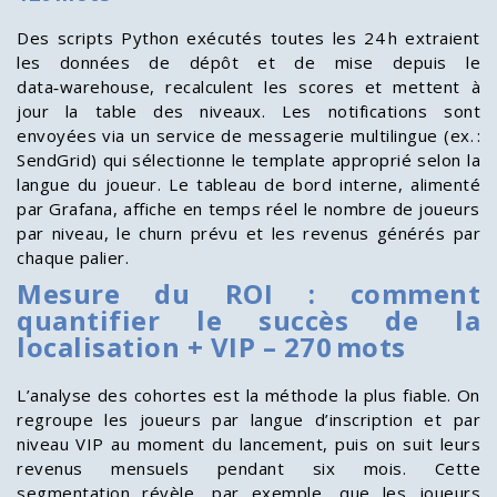
Des scripts Python exécutés toutes les 24 h extraient
les données de dépôt et de mise depuis le
data‑warehouse, recalculent les scores et mettent à
jour la table des niveaux. Les notifications sont
envoyées via un service de messagerie multilingue (ex. :
SendGrid) qui sélectionne le template approprié selon la
langue du joueur. Le tableau de bord interne, alimenté
par Grafana, affiche en temps réel le nombre de joueurs
par niveau, le churn prévu et les revenus générés par
chaque palier.
Mesure du ROI : comment
quantifier le succès de la
localisation + VIP – 270 mots
L’analyse des cohortes est la méthode la plus fiable. On
regroupe les joueurs par langue d’inscription et par
niveau VIP au moment du lancement, puis on suit leurs
revenus mensuels pendant six mois. Cette
segmentation révèle, par exemple, que les joueurs