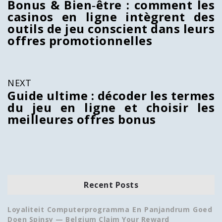
Bonus & Bien‑être : comment les
casinos en ligne intègrent des
outils de jeu conscient dans leurs
offres promotionnelles
NEXT
Guide ultime : décoder les termes
du jeu en ligne et choisir les
meilleures offres bonus
Recent Posts
Loyaliteit Computerprogramma En Panjandrum Goed
Doen Spinsy — Belgium Claim Your Reward