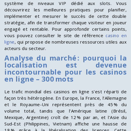
système de niveaux VIP dédié aux slots. Vous
découvrirez les meilleures pratiques pour planifier,
implémenter et mesurer le succès de cette double
stratégie, afin de transformer chaque visiteur en joueur
engagé et rentable. Pour approfondir certains points,
vous pouvez consulter le site de référence
casino en
ligne
, qui propose de nombreuses ressources utiles aux
acteurs du secteur.
Analyse du marché : pourquoi la
localisation est devenue
incontournable pour les casinos
en ligne – 300 mots
Le trafic mondial des casinos en ligne s’est réparti de
façon très hétérogène. En Europe, la France, l’Allemagne
et le Royaume-Uni représentent près de 45 % du
volume total, tandis que l’Amérique latine (Brésil,
Mexique, Argentine) croît de 12 % par an, et l’Asie du
Sud‑Est (Philippines, Vietnam) affiche une hausse de
18 % grâce à la libéralisation des licences. Cette