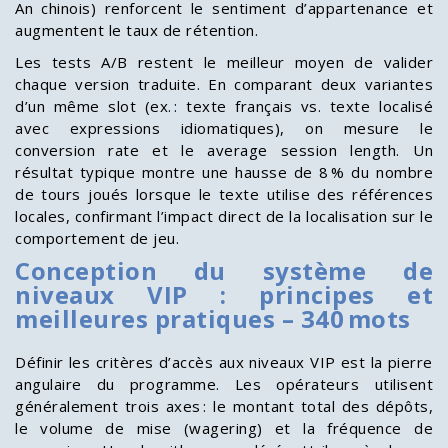
An chinois) renforcent le sentiment d’appartenance et
augmentent le taux de rétention.
Les tests A/B restent le meilleur moyen de valider
chaque version traduite. En comparant deux variantes
d’un même slot (ex. : texte français vs. texte localisé
avec expressions idiomatiques), on mesure le
conversion rate et le average session length. Un
résultat typique montre une hausse de 8 % du nombre
de tours joués lorsque le texte utilise des références
locales, confirmant l’impact direct de la localisation sur le
comportement de jeu.
Conception du système de
niveaux VIP : principes et
meilleures pratiques – 340 mots
Définir les critères d’accès aux niveaux VIP est la pierre
angulaire du programme. Les opérateurs utilisent
généralement trois axes : le montant total des dépôts,
le volume de mise (wagering) et la fréquence de