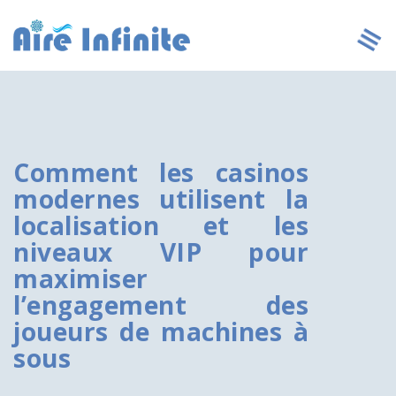
Comment les casinos
modernes utilisent la
localisation et les
niveaux VIP pour
maximiser
l’engagement des
joueurs de machines à
sous