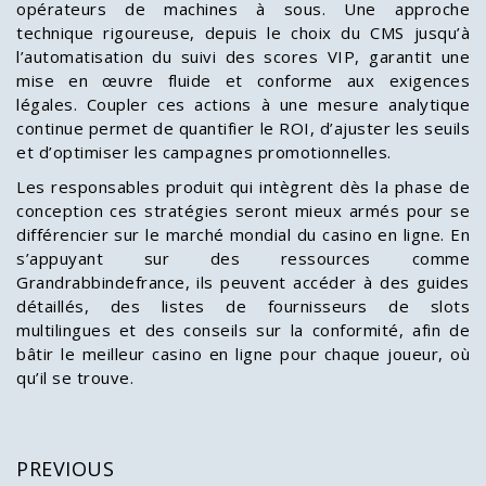
opérateurs de machines à sous. Une approche
technique rigoureuse, depuis le choix du CMS jusqu’à
l’automatisation du suivi des scores VIP, garantit une
mise en œuvre fluide et conforme aux exigences
légales. Coupler ces actions à une mesure analytique
continue permet de quantifier le ROI, d’ajuster les seuils
et d’optimiser les campagnes promotionnelles.
Les responsables produit qui intègrent dès la phase de
conception ces stratégies seront mieux armés pour se
différencier sur le marché mondial du casino en ligne. En
s’appuyant sur des ressources comme
Grandrabbindefrance, ils peuvent accéder à des guides
détaillés, des listes de fournisseurs de slots
multilingues et des conseils sur la conformité, afin de
bâtir le meilleur casino en ligne pour chaque joueur, où
qu’il se trouve.
PREVIOUS