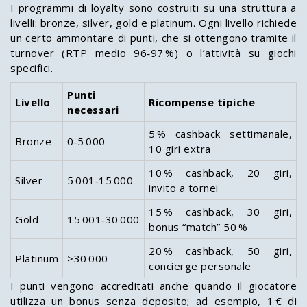
I programmi di loyalty sono costruiti su una struttura a
livelli: bronze, silver, gold e platinum. Ogni livello richiede
un certo ammontare di punti, che si ottengono tramite il
turnover (RTP medio 96‑97 %) o l’attività su giochi
specifici.
Punti
Livello
Ricompense tipiche
necessari
5 % cashback settimanale,
Bronze
0‑5 000
10 giri extra
10 % cashback, 20 giri,
Silver
5 001‑15 000
invito a tornei
15 % cashback, 30 giri,
Gold
15 001‑30 000
bonus “match” 50 %
20 % cashback, 50 giri,
Platinum
>30 000
concierge personale
I punti vengono accreditati anche quando il giocatore
utilizza un bonus senza deposito; ad esempio, 1 € di