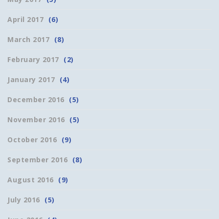
April 2017
(6)
March 2017
(8)
February 2017
(2)
January 2017
(4)
December 2016
(5)
November 2016
(5)
October 2016
(9)
September 2016
(8)
August 2016
(9)
July 2016
(5)