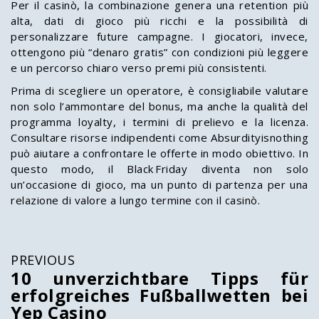
Per il casinò, la combinazione genera una retention più
alta, dati di gioco più ricchi e la possibilità di
personalizzare future campagne. I giocatori, invece,
ottengono più “denaro gratis” con condizioni più leggere
e un percorso chiaro verso premi più consistenti.
Prima di scegliere un operatore, è consigliabile valutare
non solo l’ammontare del bonus, ma anche la qualità del
programma loyalty, i termini di prelievo e la licenza.
Consultare risorse indipendenti come Absurdityisnothing
può aiutare a confrontare le offerte in modo obiettivo. In
questo modo, il Black Friday diventa non solo
un’occasione di gioco, ma un punto di partenza per una
relazione di valore a lungo termine con il casinò.
PREVIOUS
10 unverzichtbare Tipps für
erfolgreiches Fußballwetten bei
Yep Casino