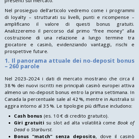
presenti sul mercato.
Nel prosieguo dell’articolo vedremo come i programmi
di loyalty – strutturati su livelli, punti e ricompense –
amplificano il valore di questi bonus gratuiti.
Analizzeremo il percorso dal primo “free money” alla
costruzione di una relazione a lungo termine tra
giocatore e casinò, evidenziando vantaggi, rischi e
prospettive future.
1. Il panorama attuale dei no‑deposit bonus
– 260 parole
Nel 2023‑2024 i dati di mercato mostrano che circa il
38 % dei nuovi iscritti nei principali casinò europei attiva
almeno un no‑deposit bonus entro la prima settimana. In
Canada la percentuale sale al 42 %, mentre in Australia si
aggira intorno al 35 %. Le tipologie più diffuse includono:
Cash bonus
(es. 10 € di credito gratuito).
Giri gratuiti
su slot ad alta volatilità come
Book of
Dead
o
Starburst
.
Bonus “match” senza deposito
, dove il casinò