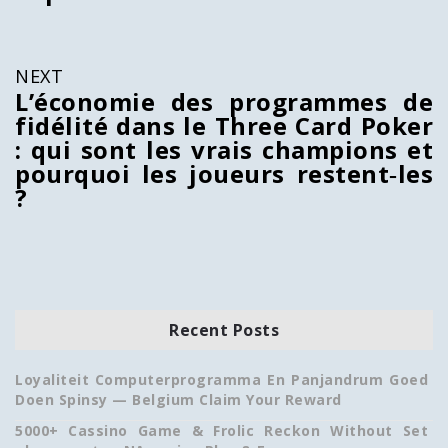
NEXT
L’économie des programmes de
fidélité dans le Three Card Poker
: qui sont les vrais champions et
pourquoi les joueurs restent‑les
?
Recent Posts
Loyaliteit Computerprogramma En Panjandrum Goed
Doen Spinsy — Belgium Claim Your Reward
5000+ Cassino Game & Frolic Reckon Without Set