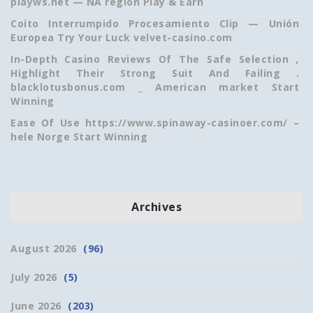
playws.net — NA region Play & Earn
Coito Interrumpido Procesamiento Clip — Unión
Europea Try Your Luck velvet-casino.com
In-Depth Casino Reviews Of The Safe Selection ,
Highlight Their Strong Suit And Failing .
blacklotusbonus.com _ American market Start
Winning
Ease Of Use https://www.spinaway-casinoer.com/ –
hele Norge Start Winning
Archives
August 2026
(96)
July 2026
(5)
June 2026
(203)