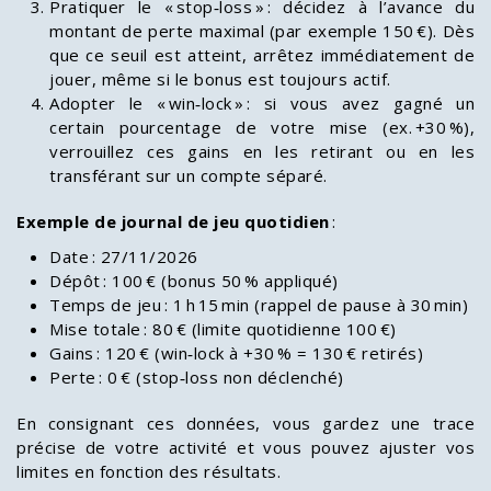
Pratiquer le « stop‑loss » : décidez à l’avance du
montant de perte maximal (par exemple 150 €). Dès
que ce seuil est atteint, arrêtez immédiatement de
jouer, même si le bonus est toujours actif.
Adopter le « win‑lock » : si vous avez gagné un
certain pourcentage de votre mise (ex. +30 %),
verrouillez ces gains en les retirant ou en les
transférant sur un compte séparé.
Exemple de journal de jeu quotidien
:
Date : 27/11/2026
Dépôt : 100 € (bonus 50 % appliqué)
Temps de jeu : 1 h 15 min (rappel de pause à 30 min)
Mise totale : 80 € (limite quotidienne 100 €)
Gains : 120 € (win‑lock à +30 % = 130 € retirés)
Perte : 0 € (stop‑loss non déclenché)
En consignant ces données, vous gardez une trace
précise de votre activité et vous pouvez ajuster vos
limites en fonction des résultats.