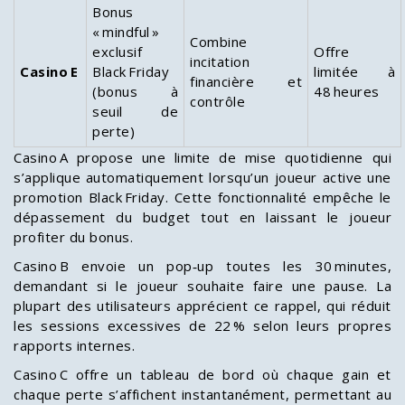
Bonus
« mindful »
Combine
exclusif
Offre
incitation
Casino E
Black Friday
limitée à
financière et
(bonus à
48 heures
contrôle
seuil de
perte)
Casino A propose une limite de mise quotidienne qui
s’applique automatiquement lorsqu’un joueur active une
promotion Black Friday. Cette fonctionnalité empêche le
dépassement du budget tout en laissant le joueur
profiter du bonus.
Casino B envoie un pop‑up toutes les 30 minutes,
demandant si le joueur souhaite faire une pause. La
plupart des utilisateurs apprécient ce rappel, qui réduit
les sessions excessives de 22 % selon leurs propres
rapports internes.
Casino C offre un tableau de bord où chaque gain et
chaque perte s’affichent instantanément, permettant au