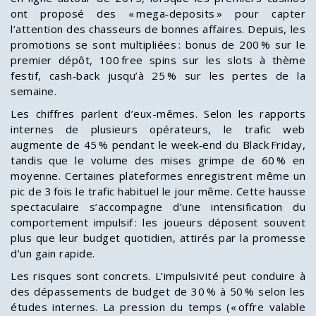
ont proposé des « mega‑deposits » pour capter
l’attention des chasseurs de bonnes affaires. Depuis, les
promotions se sont multipliées : bonus de 200 % sur le
premier dépôt, 100 free spins sur les slots à thème
festif, cash‑back jusqu’à 25 % sur les pertes de la
semaine.
Les chiffres parlent d’eux-mêmes. Selon les rapports
internes de plusieurs opérateurs, le trafic web
augmente de 45 % pendant le week‑end du Black Friday,
tandis que le volume des mises grimpe de 60 % en
moyenne. Certaines plateformes enregistrent même un
pic de 3 fois le trafic habituel le jour même. Cette hausse
spectaculaire s’accompagne d’une intensification du
comportement impulsif : les joueurs déposent souvent
plus que leur budget quotidien, attirés par la promesse
d’un gain rapide.
Les risques sont concrets. L’impulsivité peut conduire à
des dépassements de budget de 30 % à 50 % selon les
études internes. La pression du temps (« offre valable