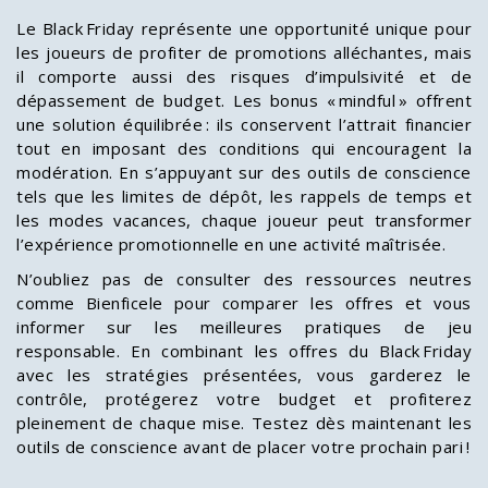
Le Black Friday représente une opportunité unique pour
les joueurs de profiter de promotions alléchantes, mais
il comporte aussi des risques d’impulsivité et de
dépassement de budget. Les bonus « mindful » offrent
une solution équilibrée : ils conservent l’attrait financier
tout en imposant des conditions qui encouragent la
modération. En s’appuyant sur des outils de conscience
tels que les limites de dépôt, les rappels de temps et
les modes vacances, chaque joueur peut transformer
l’expérience promotionnelle en une activité maîtrisée.
N’oubliez pas de consulter des ressources neutres
comme Bienficele pour comparer les offres et vous
informer sur les meilleures pratiques de jeu
responsable. En combinant les offres du Black Friday
avec les stratégies présentées, vous garderez le
contrôle, protégerez votre budget et profiterez
pleinement de chaque mise. Testez dès maintenant les
outils de conscience avant de placer votre prochain pari !