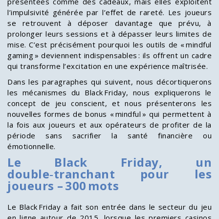
présentées comme des cadeaux, mais elles exploitent
l’impulsivité générée par l’effet de rareté. Les joueurs
se retrouvent à déposer davantage que prévu, à
prolonger leurs sessions et à dépasser leurs limites de
mise. C’est précisément pourquoi les outils de « mindful
gaming » deviennent indispensables : ils offrent un cadre
qui transforme l’excitation en une expérience maîtrisée.
Dans les paragraphes qui suivent, nous décortiquerons
les mécanismes du Black Friday, nous expliquerons le
concept de jeu conscient, et nous présenterons les
nouvelles formes de bonus « mindful » qui permettent à
la fois aux joueurs et aux opérateurs de profiter de la
période sans sacrifier la santé financière ou
émotionnelle.
Le Black Friday, un
double‑tranchant pour les
joueurs – 300 mots
Le Black Friday a fait son entrée dans le secteur du jeu
en ligne autour de 2015, lorsque les premiers casinos