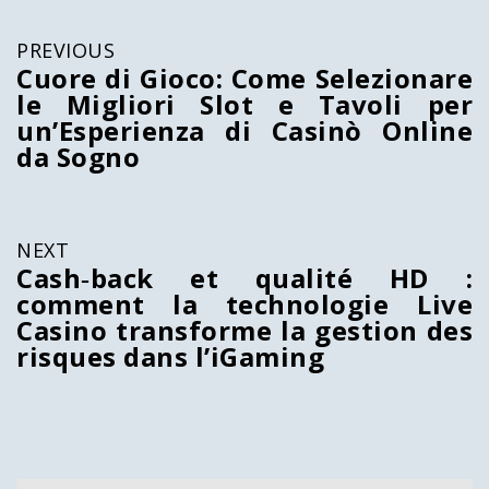
PREVIOUS
Cuore di Gioco: Come Selezionare
le Migliori Slot e Tavoli per
un’Esperienza di Casinò Online
da Sogno
NEXT
Cash‑back et qualité HD :
comment la technologie Live
Casino transforme la gestion des
risques dans l’iGaming