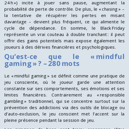
24 h ») incite à jouer sans pause, augmentant la
probabilité de perte de contrôle. De plus, le « chasing » –
la tentative de récupérer les pertes en misant
davantage – devient plus fréquent, ce qui alimente le
cycle de dépendance. En somme, le Black Friday
représente un vrai couteau à double tranchant : il peut
offrir des gains potentiels mais expose également les
joueurs à des dérives financières et psychologiques.
Qu’est‑ce que le « mindful
gaming » ? – 280 mots
Le « mindful gaming » se définit comme une pratique de
jeu consciente, où le joueur garde une attention
constante sur ses comportements, ses émotions et ses
limites financières. Contrairement au « responsible
gambling » traditionnel, qui se concentre surtout sur la
prévention des addictions via des outils de blocage ou
d’auto‑exclusion, le jeu conscient met l’accent sur la
pleine présence pendant la session de jeu.