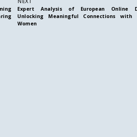
NEXT
ming
Expert Analysis of European Online D
aring
Unlocking Meaningful Connections with 
Women