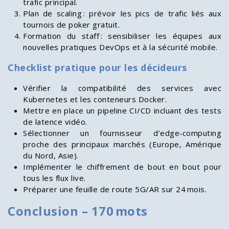
trafic principal.
Plan de scaling : prévoir les pics de trafic liés aux
tournois de poker gratuit.
Formation du staff : sensibiliser les équipes aux
nouvelles pratiques DevOps et à la sécurité mobile.
Checklist pratique pour les décideurs
Vérifier la compatibilité des services avec
Kubernetes et les conteneurs Docker.
Mettre en place un pipeline CI/CD incluant des tests
de latence vidéo.
Sélectionner un fournisseur d’edge‑computing
proche des principaux marchés (Europe, Amérique
du Nord, Asie).
Implémenter le chiffrement de bout en bout pour
tous les flux live.
Préparer une feuille de route 5G/AR sur 24 mois.
Conclusion – 170 mots