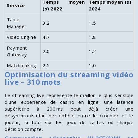
Temps moyen
Temps moyen (s)
Service
(s) 2022
2024
Table
3,2
1,5
Manager
Video Engine
4,7
1,8
Payment
2,0
1,2
Gateway
Matchmaking
2,5
1,0
Optimisation du streaming vidéo
live – 310 mots
Le streaming live représente le maillon le plus sensible
d’une expérience de casino en ligne. Une latence
supérieure à 200 ms peut déjà créer une
désynchronisation perceptible entre le croupier et le
joueur, surtout sur les jeux de cartes où chaque
décision compte.