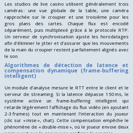
Les studios de live casino utilisent généralement trois
caméras : une vue globale de la table, une caméra
rapprochée sur le croupier et une troisième pour les
gros plans des cartes. Chaque flux est encodé
séparément, puis multiplexé grâce à le protocole RTP.
Un serveur de synchronisation ajuste les horodatages
afin d’éliminer le jitter et d’assurer que les mouvements
de la main du croupier restent parfaitement alignés avec
le son.
Algorithmes de détection de latence et
compensation dynamique (frame‑buffering
intelligent)
Un module d’analyse mesure le RTT entre le client et le
serveur de streaming. Si la latence dépasse 150 ms, le
système active un frame‑buffering intelligent qui
retarde légèrement l’affichage du flux vidéo (en ajoutant
2‑3 frames) tout en maintenant l’interaction du joueur
(clic sur « mise », chat). Cette compensation empêche le
phénomène de « double‑mise », où le joueur envoie deux