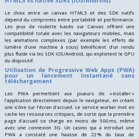
HTML5 vs native SDKs (iOS/Android)
Le choix entre un canvas HTML5 et des SDK natifs
dépend du compromis entre portabilité et performance.
Les jeux de roulette basés sur Canvas offrent une
compatibilité totale avec les navigateurs mobiles, mais
les animations complexes (par exemple les effets de
lumière d’une machine à sous) bénéficient d’un rendu
plus fluide via les SDK iOS/Android, qui exploitent le GPU
du dispositif.
Utilisation de Progressive Web Apps (PWA)
pour un lancement instantané sans
téléchargement
Les PWA permettent aux joueurs de « installer »
l’application directement depuis le navigateur, en créant
une icône sur l’écran d’accueil. Le service worker met en
cache les ressources critiques, de sorte que la première
page d’accueil se charge en moins de 500 ms, même
avec une connexion 3G. Un casino qui a introduit une
PWA a constaté une hausse de 22 % du taux de