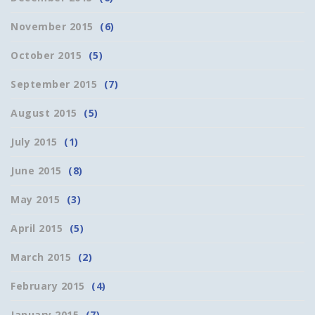
November 2015
(6)
October 2015
(5)
September 2015
(7)
August 2015
(5)
July 2015
(1)
June 2015
(8)
May 2015
(3)
April 2015
(5)
March 2015
(2)
February 2015
(4)
January 2015
(7)