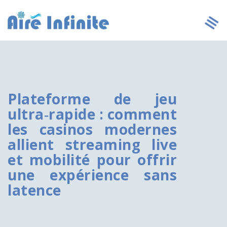
Plateforme de jeu
ultra‑rapide : comment
les casinos modernes
allient streaming live
et mobilité pour offrir
une expérience sans
latence