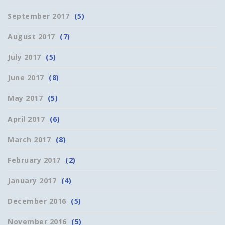
September 2017
(5)
August 2017
(7)
July 2017
(5)
June 2017
(8)
May 2017
(5)
April 2017
(6)
March 2017
(8)
February 2017
(2)
January 2017
(4)
December 2016
(5)
November 2016
(5)