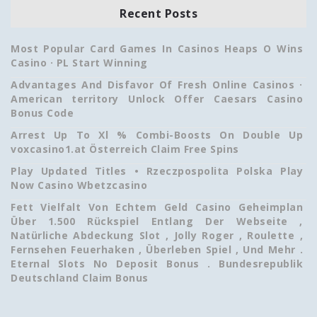
Recent Posts
Most Popular Card Games In Casinos Heaps O Wins
Casino · PL Start Winning
Advantages And Disfavor Of Fresh Online Casinos ·
American territory Unlock Offer Caesars Casino
Bonus Code
Arrest Up To Xl % Combi-Boosts On Double Up
voxcasino1.at Österreich Claim Free Spins
Play Updated Titles • Rzeczpospolita Polska Play
Now Casino Wbetzcasino
Fett Vielfalt Von Echtem Geld Casino Geheimplan
Über 1.500 Rückspiel Entlang Der Webseite ,
Natürliche Abdeckung Slot , Jolly Roger , Roulette ,
Fernsehen Feuerhaken , Überleben Spiel , Und Mehr .
Eternal Slots No Deposit Bonus . Bundesrepublik
Deutschland Claim Bonus