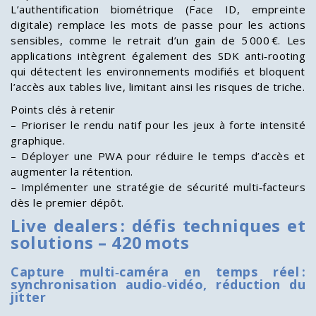
L’authentification biométrique (Face ID, empreinte
digitale) remplace les mots de passe pour les actions
sensibles, comme le retrait d’un gain de 5 000 €. Les
applications intègrent également des SDK anti‑rooting
qui détectent les environnements modifiés et bloquent
l’accès aux tables live, limitant ainsi les risques de triche.
Points clés à retenir
– Prioriser le rendu natif pour les jeux à forte intensité
graphique.
– Déployer une PWA pour réduire le temps d’accès et
augmenter la rétention.
– Implémenter une stratégie de sécurité multi‑facteurs
dès le premier dépôt.
Live dealers : défis techniques et
solutions – 420 mots
Capture multi‑caméra en temps réel :
synchronisation audio‑vidéo, réduction du
jitter