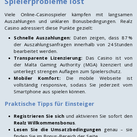
Spielerprobleme löst
Viele Online‑Casinospieler kämpfen mit langsamen
Auszahlungen und unklaren Bonusbedingungen. Realz
Casino adressiert diese Punkte gezielt:
Schnelle Auszahlungen:
Daten zeigen, dass 87 %
der Auszahlungsanfragen innerhalb von 24 Stunden
bearbeitet werden.
Transparente Lizenzierung:
Das Casino ist von
der Malta Gaming Authority (MGA) lizenziert und
unterliegt strengen Auflagen zum Spielerschutz.
Mobiler Komfort:
Die mobile Webseite ist
vollständig responsive, sodass Sie jederzeit vom
Smartphone aus spielen können.
Praktische Tipps für Einsteiger
Registrieren Sie sich
und aktivieren Sie sofort den
Realz Willkommensbonus
.
Lesen Sie die Umsatzbedingungen
genau – sie
finden Sie im Bonus‑Bereich der Seite.