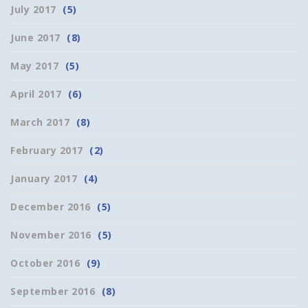
July 2017
(5)
June 2017
(8)
May 2017
(5)
April 2017
(6)
March 2017
(8)
February 2017
(2)
January 2017
(4)
December 2016
(5)
November 2016
(5)
October 2016
(9)
September 2016
(8)