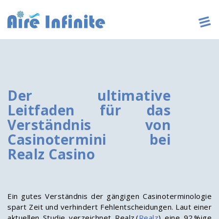
Der ultimative
Leitfaden für das
Verständnis von
Casinotermini bei
Realz Casino
Ein gutes Verständnis der gängigen Casinoterminologie
spart Zeit und verhindert Fehlentscheidungen. Laut einer
aktuellen Studie verzeichnet Realz (
Realz
) eine 92 %ige