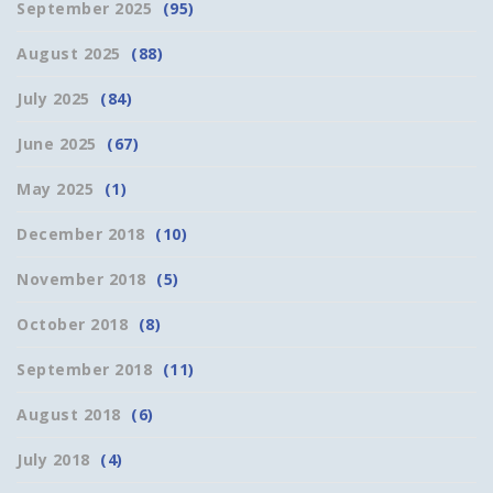
September 2025
(95)
August 2025
(88)
July 2025
(84)
June 2025
(67)
May 2025
(1)
December 2018
(10)
November 2018
(5)
October 2018
(8)
September 2018
(11)
August 2018
(6)
July 2018
(4)