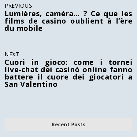
PREVIOUS
Lumières, caméra… ? Ce que les
films de casino oublient à l’ère
du mobile
NEXT
Cuori in gioco: come i tornei
live‑chat dei casinò online fanno
battere il cuore dei giocatori a
San Valentino
Recent Posts