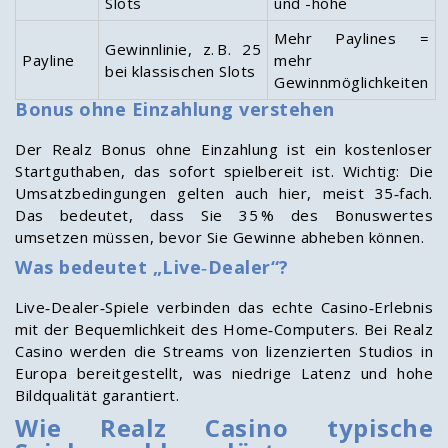
Slots
und -höhe
Mehr Paylines =
Gewinnlinie, z. B. 25
Payline
mehr
bei klassischen Slots
Gewinnmöglichkeiten
Bonus ohne Einzahlung verstehen
Der Realz Bonus ohne Einzahlung ist ein kostenloser
Startguthaben, das sofort spielbereit ist. Wichtig: Die
Umsatzbedingungen gelten auch hier, meist 35‑fach.
Das bedeutet, dass Sie 35 % des Bonuswertes
umsetzen müssen, bevor Sie Gewinne abheben können.
Was bedeutet „Live‑Dealer“?
Live‑Dealer‑Spiele verbinden das echte Casino‑Erlebnis
mit der Bequemlichkeit des Home‑Computers. Bei Realz
Casino werden die Streams von lizenzierten Studios in
Europa bereitgestellt, was niedrige Latenz und hohe
Bildqualität garantiert.
Wie Realz Casino typische