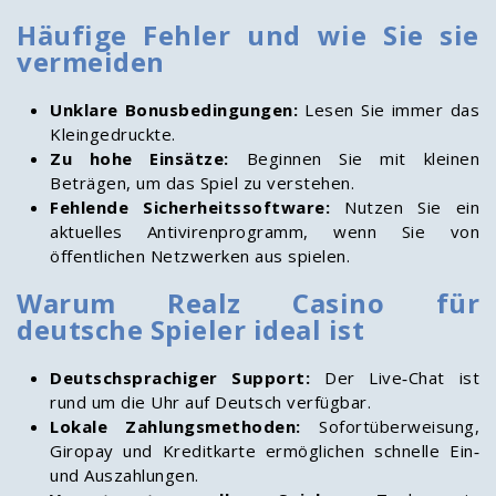
Häufige Fehler und wie Sie sie
vermeiden
Unklare Bonusbedingungen:
Lesen Sie immer das
Kleingedruckte.
Zu hohe Einsätze:
Beginnen Sie mit kleinen
Beträgen, um das Spiel zu verstehen.
Fehlende Sicherheitssoftware:
Nutzen Sie ein
aktuelles Antivirenprogramm, wenn Sie von
öffentlichen Netzwerken aus spielen.
Warum Realz Casino für
deutsche Spieler ideal ist
Deutschsprachiger Support:
Der Live‑Chat ist
rund um die Uhr auf Deutsch verfügbar.
Lokale Zahlungsmethoden:
Sofortüberweisung,
Giropay und Kreditkarte ermöglichen schnelle Ein‑
und Auszahlungen.