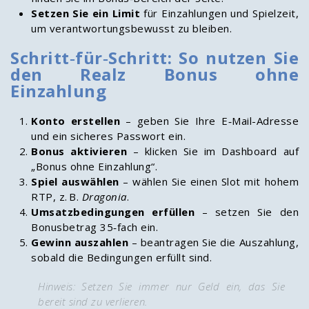
Setzen Sie ein Limit
für Einzahlungen und Spielzeit,
um verantwortungsbewusst zu bleiben.
Schritt‑für‑Schritt: So nutzen Sie
den Realz Bonus ohne
Einzahlung
Konto erstellen
– geben Sie Ihre E‑Mail-Adresse
und ein sicheres Passwort ein.
Bonus aktivieren
– klicken Sie im Dashboard auf
„Bonus ohne Einzahlung“.
Spiel auswählen
– wählen Sie einen Slot mit hohem
RTP, z. B.
Dragonia
.
Umsatzbedingungen erfüllen
– setzen Sie den
Bonusbetrag 35‑fach ein.
Gewinn auszahlen
– beantragen Sie die Auszahlung,
sobald die Bedingungen erfüllt sind.
Hinweis: Setzen Sie immer nur Geld ein, das Sie
bereit sind zu verlieren.