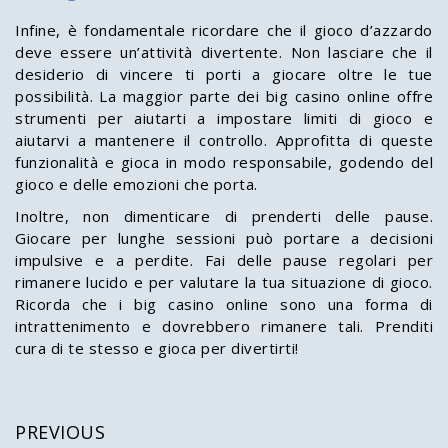
Infine, è fondamentale ricordare che il gioco d’azzardo
deve essere un’attività divertente. Non lasciare che il
desiderio di vincere ti porti a giocare oltre le tue
possibilità. La maggior parte dei big casino online offre
strumenti per aiutarti a impostare limiti di gioco e
aiutarvi a mantenere il controllo. Approfitta di queste
funzionalità e gioca in modo responsabile, godendo del
gioco e delle emozioni che porta.
Inoltre, non dimenticare di prenderti delle pause.
Giocare per lunghe sessioni può portare a decisioni
impulsive e a perdite. Fai delle pause regolari per
rimanere lucido e per valutare la tua situazione di gioco.
Ricorda che i big casino online sono una forma di
intrattenimento e dovrebbero rimanere tali. Prenditi
cura di te stesso e gioca per divertirti!
PREVIOUS