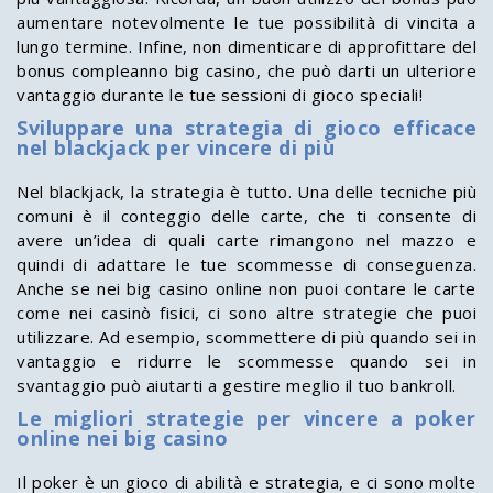
aumentare notevolmente le tue possibilità di vincita a
lungo termine. Infine, non dimenticare di approfittare del
bonus compleanno big casino, che può darti un ulteriore
vantaggio durante le tue sessioni di gioco speciali!
Sviluppare una strategia di gioco efficace
nel blackjack per vincere di più
Nel blackjack, la strategia è tutto. Una delle tecniche più
comuni è il conteggio delle carte, che ti consente di
avere un’idea di quali carte rimangono nel mazzo e
quindi di adattare le tue scommesse di conseguenza.
Anche se nei big casino online non puoi contare le carte
come nei casinò fisici, ci sono altre strategie che puoi
utilizzare. Ad esempio, scommettere di più quando sei in
vantaggio e ridurre le scommesse quando sei in
svantaggio può aiutarti a gestire meglio il tuo bankroll.
Le migliori strategie per vincere a poker
online nei big casino
Il poker è un gioco di abilità e strategia, e ci sono molte