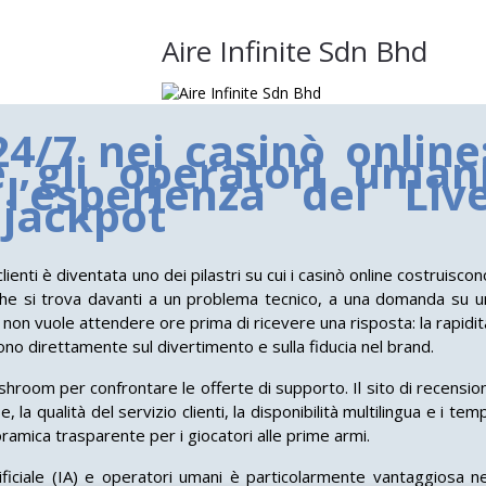
Aire Infinite Sdn Bhd
24/7 nei casinò online
e gli operatori uman
l’esperienza del Liv
 jackpot
clienti è diventata uno dei pilastri su cui i casinò online costruiscon
che si trova davanti a un problema tecnico, a una domanda su u
 non vuole attendere ore prima di ricevere una risposta: la rapidit
cono direttamente sul divertimento e sulla fiducia nel brand.
mshroom per confrontare le offerte di supporto. Il sito di recension
la qualità del servizio clienti, la disponibilità multilingua e i temp
amica trasparente per i giocatori alle prime armi.
ificiale (IA) e operatori umani è particolarmente vantaggiosa ne