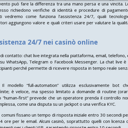
ervento può fare la differenza tra una mano persa e una vincita. L
esso richiedono verifiche di identità e procedure di pagament
ti vedremo come funziona l’assistenza 24/7, quali tecnologi
ri aggiungono valore e quali criteri usare per valutare la qualit
sistenza 24/7 nei casinò online
 di contatto: chat live integrata nella piattaforma, email, telefono, 
su WhatsApp, Telegram o Facebook Messenger. La chat live è i
ncipianti perché permette di ricevere risposta in tempo reale senz
 Il modello “full‑automation” utilizza esclusivamente bot ch
nite; è veloce, ma spesso limitato a domande di routine (orari
llo “human‑first” prevede che un operatore prenda il controllo no
omplessa, come una disputa su un jackpot o una verifica KYC.
 comuni fissano un tempo di risposta iniziale entro 30 secondi pe
24 ore per le email. Alcuni casinò, soprattutto quelli con licenza d
ingenti per i clienti VIP, garantendo risposte entro 10 secondi.