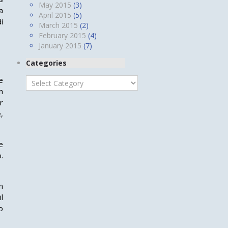
May 2015
(3)
a
April 2015
(5)
i
March 2015
(2)
February 2015
(4)
January 2015
(7)
Categories
e
Categories
n
r
,
e
.
n
l
o