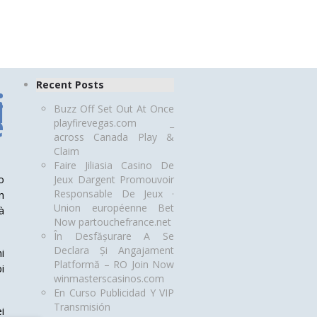
Recent Posts
:
i
Buzz Off Set Out At Once
e
playfirevegas.com _
across Canada Play &
Claim
Faire Jiliasia Casino De
o
Jeux Dargent Promouvoir
Responsable De Jeux ·
n
Union européenne Bet
à
Now partouchefrance.net
În Desfășurare A Se
Declara Și Angajament
i
Platformă – RO Join Now
i
winmasterscasinos.com
En Curso Publicidad Y VIP
Transmisión
i