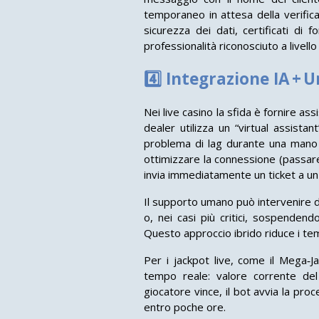
temporaneo in attesa della verifica
sicurezza dei dati, certificati di 
professionalità riconosciuto a livello
4️⃣ Integrazione IA + 
Nei live casino la sfida è fornire as
dealer utilizza un “virtual assista
problema di lag durante una mano di 
ottimizzare la connessione (passare
invia immediatamente un ticket a un
Il supporto umano può intervenire d
o, nei casi più critici, sospenden
Questo approccio ibrido riduce i temp
Per i jackpot live, come il Mega‑Jac
tempo reale: valore corrente del j
giocatore vince, il bot avvia la pro
entro poche ore.