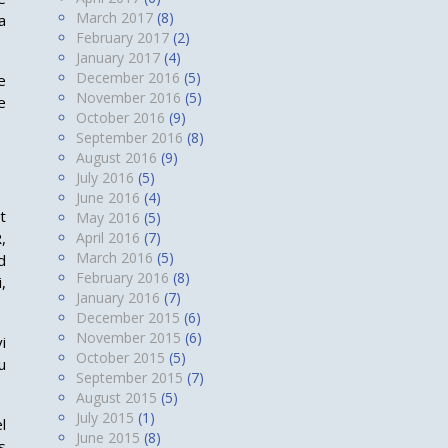
March 2017
(8)
a
February 2017
(2)
January 2017
(4)
December 2016
(5)
e
November 2016
(5)
e
October 2016
(9)
September 2016
(8)
August 2016
(9)
July 2016
(5)
June 2016
(4)
t
May 2016
(5)
April 2016
(7)
,
March 2016
(5)
d
February 2016
(8)
,
January 2016
(7)
December 2015
(6)
November 2015
(6)
i
October 2015
(5)
u
September 2015
(7)
August 2015
(5)
July 2015
(1)
l
June 2015
(8)
s