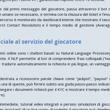
te dal primo messaggio del giocatore, passa attraverso il bot d
 umano se necessario, e termina con la chiusura del ticket e l’invi
percorso è monitorato da dashboard interne che mostrano il tass
First Contact Resolution) e il tempo medio di gestione (Averag
ficiale al servizio del giocatore
asinò online sono i chatbot basati su Natural Language Processin
gente. Il NLP permette al bot di comprendere frasi colloquiali (“no
i tradurre automaticamente la richiesta in più lingue, un vantaggi
ddestrata a riconoscere parole chiave come “jackpot”, “payout” 
eva una di queste, può fornire subito una guida passo‑passo: indicar
spiegare i documenti richiesti per il KYC e mostrare il tempo medi
e).
e immediate, tutorial video integrati e persino simulazioni di gioco
er assistant” di un live casino di roulette: il giocatore può chieder