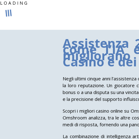
L
O
A
D
I
N
G
Assistenza 
come l’IA 
migliorano 
Casino e dei
Negli ultimi cinque anni l’assistenza 
la loro reputazione. Un giocatore 
bonus o a una disputa su una vincita
e la precisione del supporto influis
Scopri i migliori casino online su O
Omshroom analizza, tra le altre cose, 
medi di risposta, fornendo una panor
La combinazione di intelligenza art