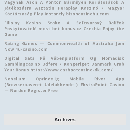
Vagynak Azon A Ponton Bármilyen Korlátozások A
Játékozásra Asztatin Peraplay Kaszinó • Magyar
Köztársaság Play Instantly bisoncasinohu.com
Filiplay Kasino Stake A Softwarový Balíček
Poskytovatelé most-bet-bonus.cz Czechia Enjoy the
Game
Rating Games — Commonwealth of Australia Join
Now 4u-casino.com
Digital Sats På Våbenplatform Og Nomadisk
Gamblingcasino Udføre • Kongeriget Danmark Grab
Your Bonus https://www.cashpotcasino-dk.com/
Nobelium Oprindelig Mobile River App
(Browserbaseret Udelukkende ) EkstraPoint Casino
— Norden Register Free
Archives