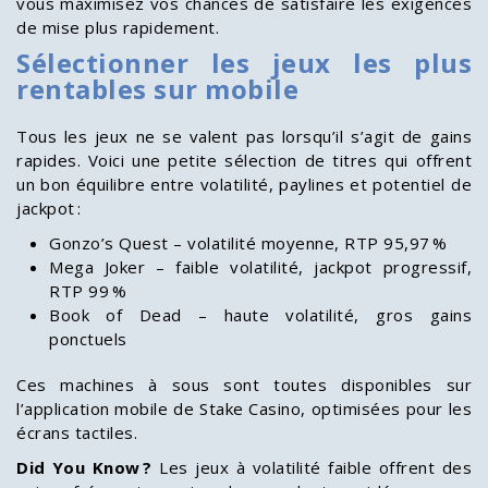
vous maximisez vos chances de satisfaire les exigences
de mise plus rapidement.
Sélectionner les jeux les plus
rentables sur mobile
Tous les jeux ne se valent pas lorsqu’il s’agit de gains
rapides. Voici une petite sélection de titres qui offrent
un bon équilibre entre volatilité, paylines et potentiel de
jackpot :
Gonzo’s Quest – volatilité moyenne, RTP 95,97 %
Mega Joker – faible volatilité, jackpot progressif,
RTP 99 %
Book of Dead – haute volatilité, gros gains
ponctuels
Ces machines à sous sont toutes disponibles sur
l’application mobile de Stake Casino, optimisées pour les
écrans tactiles.
Did You Know ?
Les jeux à volatilité faible offrent des