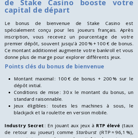
de Stake Casino booste votre
capital de départ
Le bonus de bienvenue de Stake Casino est
spécialement conçu pour les joueurs français. Après
inscription, vous recevez un pourcentage de votre
premier dépôt, souvent jusqu’à 200 % + 100 € de bonus.
Ce montant additionnel augmente votre bankroll et vous
donne plus de marge pour explorer différents jeux.
Points clés du bonus de bienvenue
Montant maximal : 100 € de bonus + 200 % sur le
dépôt initial.
Conditions de mise : 30 x le montant du bonus, un
standard raisonnable.
Jeux éligibles : toutes les machines à sous, le
blackjack et la roulette en version mobile.
Industry Secret
: En jouant aux jeux à
RTP élevé
(taux
de retour au joueur) comme
Starburst
(RTP ≈ 96,1 %),