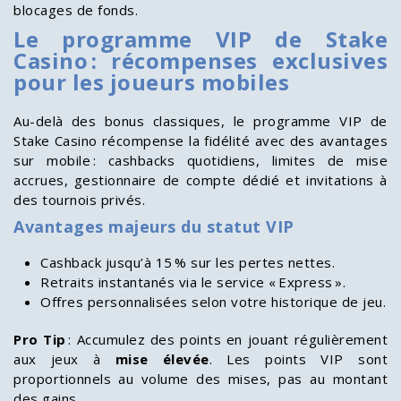
blocages de fonds.
Le programme VIP de Stake
Casino : récompenses exclusives
pour les joueurs mobiles
Au-delà des bonus classiques, le programme VIP de
Stake Casino récompense la fidélité avec des avantages
sur mobile : cashbacks quotidiens, limites de mise
accrues, gestionnaire de compte dédié et invitations à
des tournois privés.
Avantages majeurs du statut VIP
Cashback jusqu’à 15 % sur les pertes nettes.
Retraits instantanés via le service « Express ».
Offres personnalisées selon votre historique de jeu.
Pro Tip
: Accumulez des points en jouant régulièrement
aux jeux à
mise élevée
. Les points VIP sont
proportionnels au volume des mises, pas au montant
des gains.