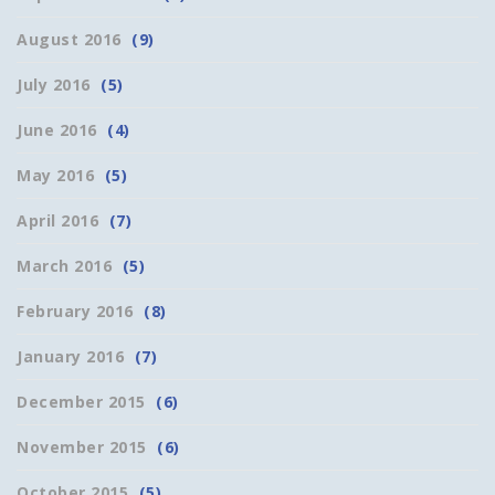
August 2016
(9)
July 2016
(5)
June 2016
(4)
May 2016
(5)
April 2016
(7)
March 2016
(5)
February 2016
(8)
January 2016
(7)
December 2015
(6)
November 2015
(6)
October 2015
(5)