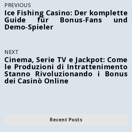
PREVIOUS
Ice Fishing Casino: Der komplette
Guide für Bonus‑Fans und
Demo‑Spieler
NEXT
Cinema, Serie TV e Jackpot: Come
le Produzioni di Intrattenimento
Stanno Rivoluzionando i Bonus
dei Casinò Online
Recent Posts