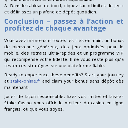
A : Dans le tableau de bord, cliquez sur « Limites de jeu »
et définissez un plafond de dépôt quotidien.
Conclusion – passez à l’action et
profitez de chaque avantage
Vous avez maintenant toutes les clés en main : un bonus
de bienvenue généreux, des jeux optimisés pour le
mobile, des retraits ultra‑rapides et un programme VIP
qui récompense votre fidélité. Il ne vous reste plus qu’à
tester ces stratégies sur une plateforme fiable.
Ready to experience these benefits? Start your journey
at
stake-online.fr
and claim your bonus sans dépôt dès
maintenant.
Jouez de façon responsable, fixez vos limites et laissez
Stake Casino vous offrir le meilleur du casino en ligne
français, où que vous soyez.