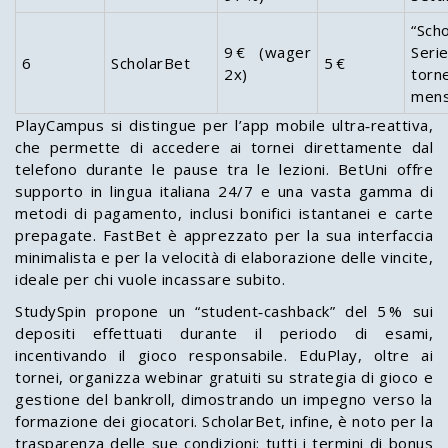
“Scho
9 € (wager
Seri
6
ScholarBet
5 €
2x)
torne
mensi
PlayCampus si distingue per l’app mobile ultra‑reattiva,
che permette di accedere ai tornei direttamente dal
telefono durante le pause tra le lezioni. BetUni offre
supporto in lingua italiana 24/7 e una vasta gamma di
metodi di pagamento, inclusi bonifici istantanei e carte
prepagate. FastBet è apprezzato per la sua interfaccia
minimalista e per la velocità di elaborazione delle vincite,
ideale per chi vuole incassare subito.
StudySpin propone un “student‑cashback” del 5 % sui
depositi effettuati durante il periodo di esami,
incentivando il gioco responsabile. EduPlay, oltre ai
tornei, organizza webinar gratuiti su strategia di gioco e
gestione del bankroll, dimostrando un impegno verso la
formazione dei giocatori. ScholarBet, infine, è noto per la
trasparenza delle sue condizioni: tutti i termini di bonus