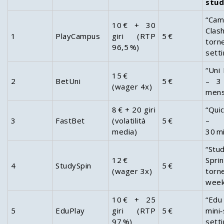
stud
“Cam
10 € + 30
Clas
1
PlayCampus
giri (RTP
5 €
tor
96,5 %)
sett
“Uni
15 €
2
BetUni
5 €
– 3 
(wager 4x)
mensi
8 € + 20 giri
“Qui
3
FastBet
(volatilità
5 €
– t
media)
30 m
“Stu
12 €
Spri
4
StudySpin
5 €
(wager 3x)
torn
wee
10 € + 25
“Edu
5
EduPlay
giri (RTP
5 €
mini
97 %)
sett