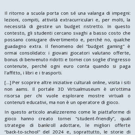
Il ritorno a scuola porta con sé una valanga di impegni:
lezioni, compiti, attività extracurriculari e, per molti, la
necessità di gestire un budget ristretto. In questo
contesto, gli studenti cercano svaghi a basso costo che
possano coniugare divertimento e, perché no, qualche
guadagno extra. Il fenomeno del “budget gaming” è
ormai consolidato: i giovani giocatori valutano offerte,
bonus di benvenuto ridotti e tornei con soglie d’ingresso
contenute, perché ogni euro conta quando si paga
l’affitto, i libri e i trasporti.
[…] Per scoprire altre iniziative culturali online, visita i
siti
non aams
. Il portale 3D Virtualmuseum è un’ottima
risorsa per chi vuole esplorare mostre virtuali o
contenuti educativi, ma non è un operatore di gioco.
In questo articolo analizzeremo come le piattaforme di
gioco hanno creato tornei “student‑friendly”, quali
strategie di bankroll adottare, le migliori offerte
“back‑to‑school” del 2024 e, soprattutto, le storie di