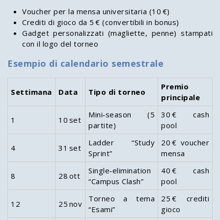
Voucher per la mensa universitaria (10 €)
Crediti di gioco da 5 € (convertibili in bonus)
Gadget personalizzati (magliette, penne) stampati
con il logo del torneo
Esempio di calendario semestrale
Premio
Settimana
Data
Tipo di torneo
principale
Mini‑season (5
30 € cash
1
10 set
partite)
pool
Ladder “Study
20 € voucher
4
31 set
Sprint”
mensa
Single‑elimination
40 € cash
8
28 ott
“Campus Clash”
pool
Torneo a tema
25 € crediti
12
25 nov
“Esami”
gioco