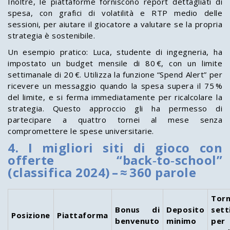
Inoltre, le piattaforme forniscono report dettagliati di
spesa, con grafici di volatilità e RTP medio delle
sessioni, per aiutare il giocatore a valutare se la propria
strategia è sostenibile.
Un esempio pratico: Luca, studente di ingegneria, ha
impostato un budget mensile di 80 €, con un limite
settimanale di 20 €. Utilizza la funzione “Spend Alert” per
ricevere un messaggio quando la spesa supera il 75 %
del limite, e si ferma immediatamente per ricalcolare la
strategia. Questo approccio gli ha permesso di
partecipare a quattro tornei al mese senza
compromettere le spese universitarie.
4. I migliori siti di gioco con
offerte “back‑to‑school”
(classifica 2024) – ≈ 360 parole
Torn
Bonus di
Deposito
sett
Posizione
Piattaforma
benvenuto
minimo
per