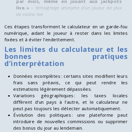
par mois, même en jouant aux jackpots
live. »
– témoignage anonyme d’un joueur de jeux
de casino live.
Ces étapes transforment le calculateur en un garde‑fou
numérique, aidant le joueur à rester dans les limites
fixées et à éviter l’endettement.
Les limites du calculateur et les
bonnes pratiques
d’interprétation
Données incomplètes : certains sites modifient leurs
frais sans préavis, ce qui peut rendre les
estimations légèrement dépassées.
Variations géographiques : les taxes locales
diffèrent d’un pays à l’autre, et le calculateur ne
peut pas toujours les détecter automatiquement.
Évolution des politiques : une plateforme peut
introduire de nouvelles commissions ou supprimer
des bonus du jour au lendemain.