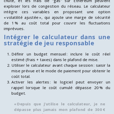
chute, et les frais de “gas” sur Ethereum peuvent
exploser lors de congestion du réseau. Le calculateur
intègre ces variables en proposant une option
« volatilité ajustée », qui ajoute une marge de sécurité
de 1 % au coût total pour couvrir les fluctuations
imprévues.
Intégrer le calculateur dans une
stratégie de jeu responsable
Définir un budget mensuel : inclure le coût réel
estimé (frais + taxes) dans le plafond de mise.
Utiliser le calculateur avant chaque session : saisir la
mise prévue et le mode de paiement pour obtenir le
coût total.
Activer les alertes : le logiciel peut envoyer un
rappel lorsque le coût cumulé dépasse 20 % du
budget.
« Depuis que j’utilise le calculateur, je ne
dépasse plus jamais mon plafond de 300 €