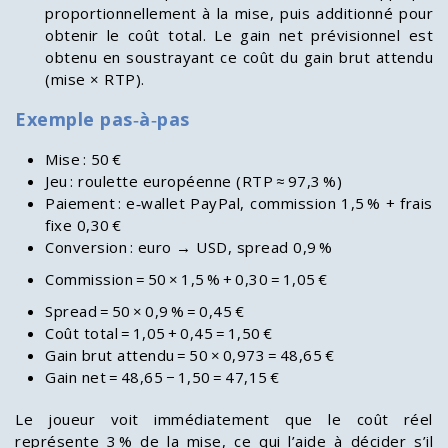
proportionnellement à la mise, puis additionné pour
obtenir le coût total. Le gain net prévisionnel est
obtenu en soustrayant ce coût du gain brut attendu
(mise × RTP).
Exemple pas‑à‑pas
Mise : 50 €
Jeu : roulette européenne (RTP ≈ 97,3 %)
Paiement : e‑wallet PayPal, commission 1,5 % + frais
fixe 0,30 €
Conversion : euro → USD, spread 0,9 %
Commission = 50 × 1,5 % + 0,30 = 1,05 €
Spread = 50 × 0,9 % = 0,45 €
Coût total = 1,05 + 0,45 = 1,50 €
Gain brut attendu = 50 × 0,973 = 48,65 €
Gain net = 48,65 − 1,50 = 47,15 €
Le joueur voit immédiatement que le coût réel
représente 3 % de la mise, ce qui l’aide à décider s’il