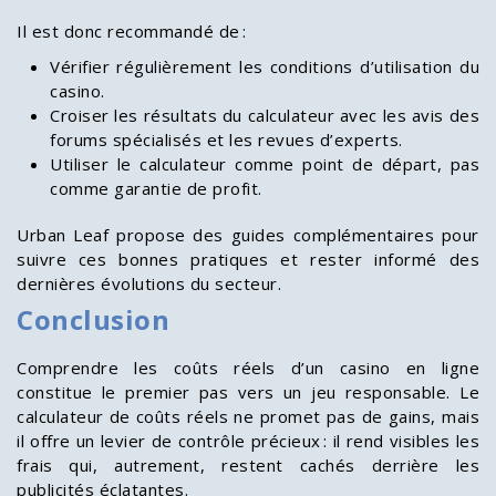
Il est donc recommandé de :
Vérifier régulièrement les conditions d’utilisation du
casino.
Croiser les résultats du calculateur avec les avis des
forums spécialisés et les revues d’experts.
Utiliser le calculateur comme point de départ, pas
comme garantie de profit.
Urban Leaf propose des guides complémentaires pour
suivre ces bonnes pratiques et rester informé des
dernières évolutions du secteur.
Conclusion
Comprendre les coûts réels d’un casino en ligne
constitue le premier pas vers un jeu responsable. Le
calculateur de coûts réels ne promet pas de gains, mais
il offre un levier de contrôle précieux : il rend visibles les
frais qui, autrement, restent cachés derrière les
publicités éclatantes.