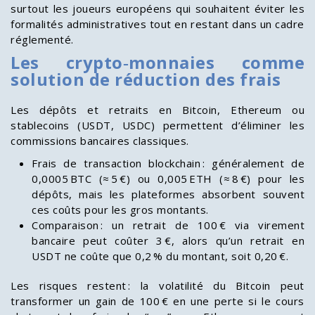
surtout les joueurs européens qui souhaitent éviter les
formalités administratives tout en restant dans un cadre
réglementé.
Les crypto‑monnaies comme
solution de réduction des frais
Les dépôts et retraits en Bitcoin, Ethereum ou
stablecoins (USDT, USDC) permettent d’éliminer les
commissions bancaires classiques.
Frais de transaction blockchain : généralement de
0,0005 BTC (≈ 5 €) ou 0,005 ETH (≈ 8 €) pour les
dépôts, mais les plateformes absorbent souvent
ces coûts pour les gros montants.
Comparaison : un retrait de 100 € via virement
bancaire peut coûter 3 €, alors qu’un retrait en
USDT ne coûte que 0,2 % du montant, soit 0,20 €.
Les risques restent : la volatilité du Bitcoin peut
transformer un gain de 100 € en une perte si le cours