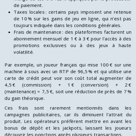
de paiement.
Taxes locales : certains pays imposent une retenue
de 10 % sur les gains de jeu en ligne, qui n’est pas
toujours indiquée dans les conditions générales.
Frais de maintenance : des plateformes facturent un
abonnement mensuel de 1 € à 3 € pour l’accès à des
promotions exclusives ou à des jeux à haute
volatilité.
Par exemple, un joueur français qui mise 100 € sur une
machine à sous avec un RTP de 96,5 % et qui utilise une
carte de crédit peut voir son coût total augmenter de
4,5 € (commission) + 1 € (conversion) + 2 €
(maintenance) = 7,5 €, soit une réduction de près de 7 %
du gain théorique.
Ces frais sont rarement mentionnés dans les
campagnes publicitaires, car ils diminuent l’attrait du
produit. Les opérateurs préfèrent mettre en avant les
bonus de dépôt et les jackpots, laissant les joueurs
découvrir les ponctions après plusieurs transactions.