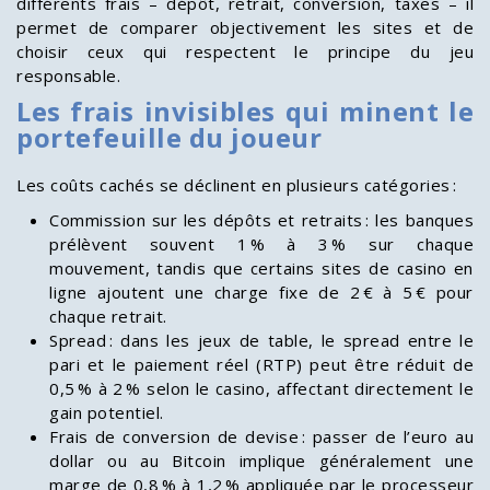
différents frais – dépôt, retrait, conversion, taxes – il
permet de comparer objectivement les sites et de
choisir ceux qui respectent le principe du jeu
responsable.
Les frais invisibles qui minent le
portefeuille du joueur
Les coûts cachés se déclinent en plusieurs catégories :
Commission sur les dépôts et retraits : les banques
prélèvent souvent 1 % à 3 % sur chaque
mouvement, tandis que certains sites de casino en
ligne ajoutent une charge fixe de 2 € à 5 € pour
chaque retrait.
Spread : dans les jeux de table, le spread entre le
pari et le paiement réel (RTP) peut être réduit de
0,5 % à 2 % selon le casino, affectant directement le
gain potentiel.
Frais de conversion de devise : passer de l’euro au
dollar ou au Bitcoin implique généralement une
marge de 0,8 % à 1,2 % appliquée par le processeur