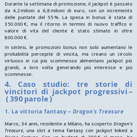
Durante la settimana di promozione, il jackpot è passato
da 4,2 milioni a 6,8 milioni di euro, con un incremento
delle puntate del 55 %. La spesa in bonus è stata di
350.000 €, ma il ritorno in termini di nuovo traffico e
valore di vita del cliente è stato stimato in oltre
800.000 €.
In sintesi, le promozioni bonus non solo aumentano le
probabilità percepite di vincita, ma creano un circolo
virtuoso in cui più scommesse alimentano jackpot più
grandi, a loro volta generando più interesse e più
scommesse.
4. Caso studio: tre storie di
vincitori di jackpot progressivi –
( 390 parole )
1. La vittoria fantasy –
Dragon’s Treasure
Marco, 34 anni, residente a Milano, ha scoperto
Dragon’s
Treasure
, una slot a tema fantasy con jackpot linked a