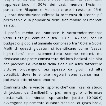
rappresentano il 30 % dei casi, mentre l’Asia (in
particolare Filippine e Malesia) copre il restante 25 %.
Questa distribuzione riflette la presenza di licenze più
permissive e la popolarità delle slot mobile nei mercati
asiatici.
Il profilo medio del vincitore è sorprendentemente
vario. L’età più comune è tra i 30 e i 45 anni, con un
budget di gioco settimanale compreso tra 100 € e 500 €.
Molti di questi giocatori si identificano come “casual
high‑rollers”: non scommettono somme enormi, ma
dedicano una parte consistente del loro bankroll alle slot
con jackpot. La volatilità della slot è un altro fattore: le
vittorie provengono più spesso da giochi ad alta
volatilità, dove le vincite regolari sono scarse ma i
potenziali ritorni sono enormi.
Confrontando le vincite “sporadiche” con i casi di studio
di jackpot da 5 milioni € o più, emergono differenze
sostanziali. Le vincite sporadiche (sotto 10 000 €)
avvengono tipicamente durante sessioni di gioco brevi,