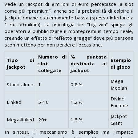
vede un jackpot di 8 milioni di euro percepisce la slot
come più “premium”, anche se la probabilità di colpire il
jackpot rimane estremamente bassa (spesso inferiore a
1 su 50 milioni). La psicologia del “big win” spinge gli
operatori a pubblicizzare il montepremi in tempo reale,
creando un effetto di “effetto gregge” dove più persone
scommettono per non perdere l’occasione.
Numero di
% puntata
Tipo di
Esempio
slot
destinata al
jackpot
di gioco
collegate
jackpot
Mega
Stand‑alone
1
0,8 %
Moolah
Divine
Linked
5‑10
1,2 %
Fortune
Jackpot
Mega‑linked
20+
1,5 %
Giant
In sintesi, il meccanismo è semplice ma l’impatto