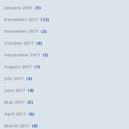
January 2018
(5)
December 2017
(12)
November 2017
(3)
October 2017
(6)
September 2017
(5)
August 2017
(7)
July 2017
(5)
June 2017
(8)
May 2017
(5)
April 2017
(6)
March 2017
(8)