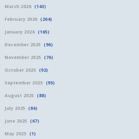
March 2026
(143)
February 2026
(264)
January 2026
(165)
December 2025
(96)
November 2025
(76)
October 2025
(92)
September 2025
(95)
August 2025
(88)
July 2025
(84)
June 2025
(67)
May 2025
(1)