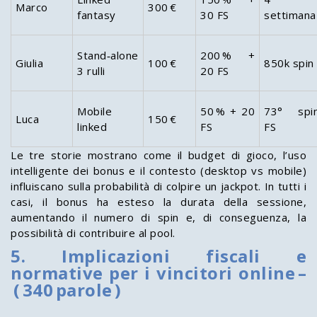
Marco
300 €
fantasy
30 FS
settimana
Stand‑alone
200 % +
Giulia
100 €
850k spin
3 rulli
20 FS
Mobile
50 % + 20
73° spi
Luca
150 €
linked
FS
FS
Le tre storie mostrano come il budget di gioco, l’uso
intelligente dei bonus e il contesto (desktop vs mobile)
influiscano sulla probabilità di colpire un jackpot. In tutti i
casi, il bonus ha esteso la durata della sessione,
aumentando il numero di spin e, di conseguenza, la
possibilità di contribuire al pool.
5. Implicazioni fiscali e
normative per i vincitori online –
( 340 parole )