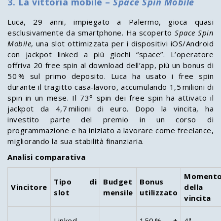
3. La vittoria mobile –
Space Spin Mobile
Luca, 29 anni, impiegato a Palermo, gioca quasi
esclusivamente da smartphone. Ha scoperto
Space Spin
Mobile
, una slot ottimizzata per i dispositivi iOS/Android
con jackpot linked a più giochi “space”. L’operatore
offriva 20 free spin al download dell’app, più un bonus di
50 % sul primo deposito. Luca ha usato i free spin
durante il tragitto casa‑lavoro, accumulando 1,5 milioni di
spin in un mese. Il 73° spin dei free spin ha attivato il
jackpot da 4,7 milioni di euro. Dopo la vincita, ha
investito parte del premio in un corso di
programmazione e ha iniziato a lavorare come freelance,
migliorando la sua stabilità finanziaria.
Analisi comparativa
Moment
Tipo di
Budget
Bonus
Vincitore
della
slot
mensile
utilizzato
vincita
Linked
150 % +
4ª