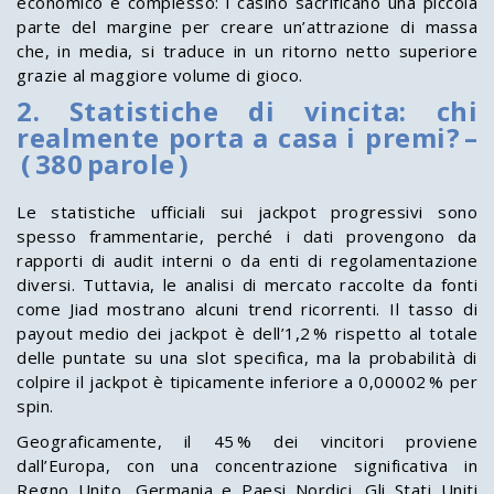
economico è complesso: i casinò sacrificano una piccola
parte del margine per creare un’attrazione di massa
che, in media, si traduce in un ritorno netto superiore
grazie al maggiore volume di gioco.
2. Statistiche di vincita: chi
realmente porta a casa i premi? –
( 380 parole )
Le statistiche ufficiali sui jackpot progressivi sono
spesso frammentarie, perché i dati provengono da
rapporti di audit interni o da enti di regolamentazione
diversi. Tuttavia, le analisi di mercato raccolte da fonti
come Jiad mostrano alcuni trend ricorrenti. Il tasso di
payout medio dei jackpot è dell’1,2 % rispetto al totale
delle puntate su una slot specifica, ma la probabilità di
colpire il jackpot è tipicamente inferiore a 0,00002 % per
spin.
Geograficamente, il 45 % dei vincitori proviene
dall’Europa, con una concentrazione significativa in
Regno Unito, Germania e Paesi Nordici. Gli Stati Uniti