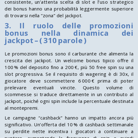
consistente, un’attenta scelta di slot e l’uso strategico
dei bonus hanno una probabilità leggermente superiore
di trovarsi nella “zona” del jackpot.
3. Il ruolo delle promozioni
bonus nella dinamica dei
jackpot – ( 310 parole )
Le promozioni bonus sono il carburante che alimenta la
crescita dei jackpot. Un welcome bonus tipico offre il
100 % del deposito fino a 200 €, più 50 free spin su una
slot progressiva. Se il requisito di wagering è di 30x, il
giocatore deve scommettere 6 000 € prima di poter
prelevare eventuali vincite. Questo volume di
scommesse si traduce direttamente in un contributo al
jackpot, poiché ogni spin include la percentuale destinata
al montepremi.
Le campagne “cashback” hanno un impatto ancora più
significativo. Un’offerta del 10 % di cashback settimanale
su perdite nette incentiva i giocatori a continuare a