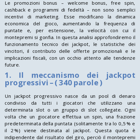
Le promozioni bonus – welcome bonus, free spin,
cashback e programmi di fedeltà – non sono semplici
incentivi di marketing. Esse modificano la dinamica
economica del gioco, aumentando la frequenza di
puntate e, per estensione, la velocità con cui il
montepremi si gonfia. In questa analisi approfondiremo il
funzionamento tecnico dei jackpot, le statistiche dei
vincitori, il contributo delle offerte promozionali e le
implicazioni fiscali, con un occhio attento alle tendenze
future.
1. Il meccanismo dei jackpot
progressivi – ( 340 parole )
Un jackpot progressivo nasce da un pool di denaro
condiviso da tutti i giocatori che utilizzano una
determinata slot o un gruppo di slot collegate. Ogni
volta che un giocatore effettua un spin, una frazione
predeterminata della puntata (solitamente tra lo 0,5 % e
il 2 %) viene destinata al jackpot. Questa quota è
indipendente dal risultato del giro, perciò il montepremi