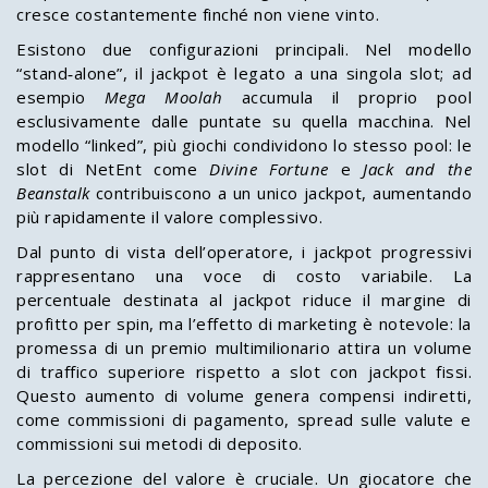
cresce costantemente finché non viene vinto.
Esistono due configurazioni principali. Nel modello
“stand‑alone”, il jackpot è legato a una singola slot; ad
esempio
Mega Moolah
accumula il proprio pool
esclusivamente dalle puntate su quella macchina. Nel
modello “linked”, più giochi condividono lo stesso pool: le
slot di NetEnt come
Divine Fortune
e
Jack and the
Beanstalk
contribuiscono a un unico jackpot, aumentando
più rapidamente il valore complessivo.
Dal punto di vista dell’operatore, i jackpot progressivi
rappresentano una voce di costo variabile. La
percentuale destinata al jackpot riduce il margine di
profitto per spin, ma l’effetto di marketing è notevole: la
promessa di un premio multimilionario attira un volume
di traffico superiore rispetto a slot con jackpot fissi.
Questo aumento di volume genera compensi indiretti,
come commissioni di pagamento, spread sulle valute e
commissioni sui metodi di deposito.
La percezione del valore è cruciale. Un giocatore che