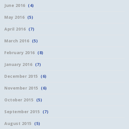
June 2016
(4)
May 2016
(5)
April 2016
(7)
March 2016
(5)
February 2016
(8)
January 2016
(7)
December 2015
(6)
November 2015
(6)
October 2015
(5)
September 2015
(7)
August 2015
(5)