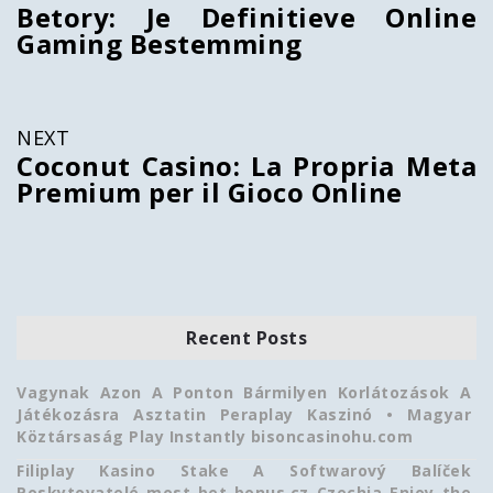
Betory: Je Definitieve Online
Gaming Bestemming
NEXT
Coconut Casino: La Propria Meta
Premium per il Gioco Online
Recent Posts
Vagynak Azon A Ponton Bármilyen Korlátozások A
Játékozásra Asztatin Peraplay Kaszinó • Magyar
Köztársaság Play Instantly bisoncasinohu.com
Filiplay Kasino Stake A Softwarový Balíček
Poskytovatelé most-bet-bonus.cz Czechia Enjoy the