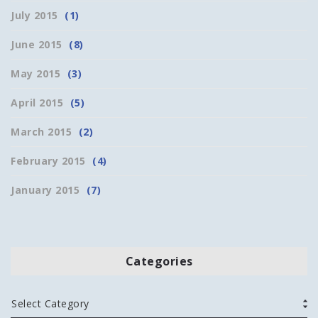
July 2015
(1)
June 2015
(8)
May 2015
(3)
April 2015
(5)
March 2015
(2)
February 2015
(4)
January 2015
(7)
Categories