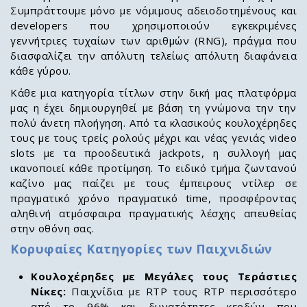
Συμπράττουμε μόνο με νόμιμους αδειοδοτημένους και
developers που χρησιμοποιούν εγκεκριμένες
γεννήτριες τυχαίων των αριθμών (RNG), πράγμα που
διασφαλίζει την απόλυτη τελείως απόλυτη διαφάνεια
κάθε γύρου.
Κάθε μια κατηγορία τίτλων στην δική μας πλατφόρμα
μας η έχει δημιουργηθεί με βάση τη γνώμονα την την
πολύ άνετη πλοήγηση. Από τα κλασικούς κουλοχέρηδες
τους με τους τρείς ρολούς μέχρι και νέας γενιάς video
slots με τα προοδευτικά jackpots, η συλλογή μας
ικανοποιεί κάθε προτίμηση. Το ειδικό τμήμα ζωντανού
καζίνο μας παίζει με τους έμπειρους ντίλερ σε
πραγματικό χρόνο πραγματικό time, προσφέροντας
αληθινή ατμόσφαιρα πραγματικής λέσχης απευθείας
στην οθόνη σας.
Κορυφαίες Κατηγορίες των Παιχνιδιών
Κουλοχέρηδες με Μεγάλες τους Τεράστιες
Νίκες:
Παιχνίδια με RTP τους RTP περισσότερο
από το 96% και δυνατότητες κερδών που