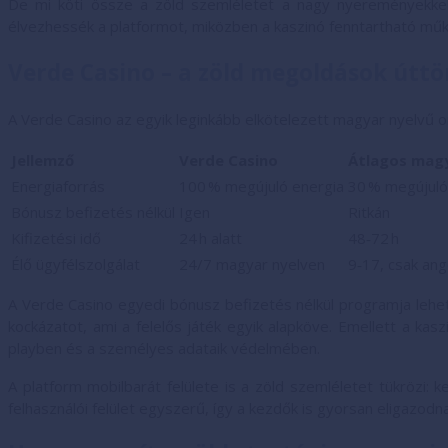
De mi köti össze a zöld szemléletet a nagy nyereményekkel?
élvezhessék a platformot, miközben a kaszinó fenntartható műkö
Verde Casino – a zöld megoldások úttö
A Verde Casino az egyik leginkább elkötelezett magyar nyelvű o
Jellemző
Verde Casino
Átlagos magy
Energiaforrás
100 % megújuló energia
30 % megújuló
Bónusz befizetés nélkül
Igen
Ritkán
Kifizetési idő
24 h alatt
48‑72 h
Élő ügyfélszolgálat
24/7 magyar nyelven
9‑17, csak ang
A Verde Casino egyedi bónusz befizetés nélkül programja lehető
kockázatot, ami a felelős játék egyik alapköve. Emellett a kas
playben és a személyes adataik védelmében.
A platform mobilbarát felülete is a zöld szemléletet tükrözi:
felhasználói felület egyszerű, így a kezdők is gyorsan eligazodn