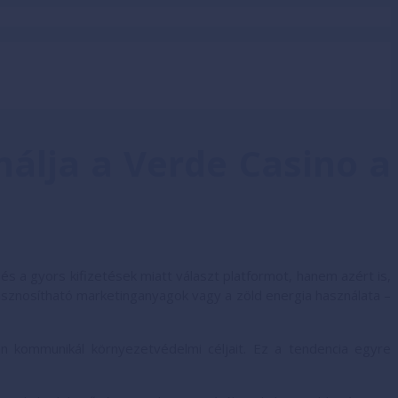
álja a Verde Casino a
s a gyors kifizetések miatt választ platformot, hanem azért is,
asznosítható marketinganyagok vagy a zöld energia használata –
an kommunikál környezetvédelmi céljait. Ez a tendencia egyre