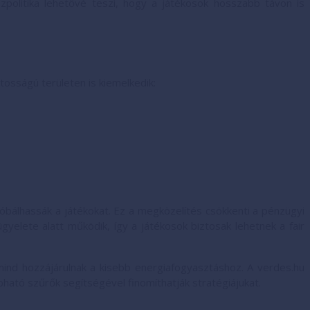
politika lehetővé teszi, hogy a játékosok hosszabb távon is
tosságú területen is kiemelkedik:
róbálhassák a játékokat. Ez a megközelítés csökkenti a pénzügyi
gyelete alatt működik, így a játékosok biztosak lehetnek a fair
 mind hozzájárulnak a kisebb energiafogyasztáshoz. A verdes.hu
abható szűrők segítségével finomíthatják stratégiájukat.