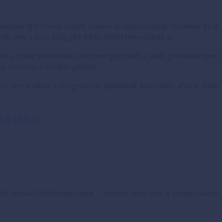
ények ígéretével csábít, hanem a valószínűségi modellek és a
, ami a piaci átlag (94‑98 %) fölött helyezkedik el.
 és a stabil szerverek (zöld energia) miatt a játék gördülékenyen
és ösztönzi a további játékot.
nt, ami kritikus a progresszív jackpotok esetében, ahol a játék
ztásakor
tható bónuszfeltételeket kínál – mindez jelen van a Verde Casino