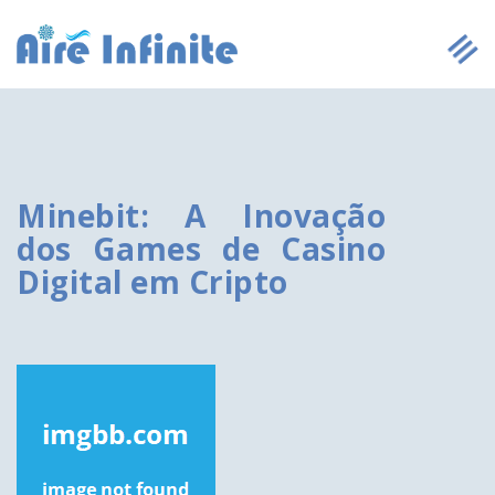
Minebit: A Inovação
dos Games de Casino
Digital em Cripto