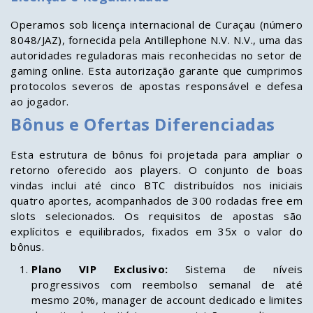
Operamos sob licença internacional de Curaçau (número
8048/JAZ), fornecida pela Antillephone N.V. N.V., uma das
autoridades reguladoras mais reconhecidas no setor de
gaming online. Esta autorização garante que cumprimos
protocolos severos de apostas responsável e defesa
ao jogador.
Bônus e Ofertas Diferenciadas
Esta estrutura de bônus foi projetada para ampliar o
retorno oferecido aos players. O conjunto de boas
vindas inclui até cinco BTC distribuídos nos iniciais
quatro aportes, acompanhados de 300 rodadas free em
slots selecionados. Os requisitos de apostas são
explícitos e equilibrados, fixados em 35x o valor do
bônus.
Plano VIP Exclusivo:
Sistema de níveis
progressivos com reembolso semanal de até
mesmo 20%, manager de account dedicado e limites