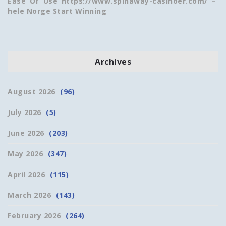
Ease Of Use https://www.spinaway-casinoer.com/ –
hele Norge Start Winning
Archives
August 2026
(96)
July 2026
(5)
June 2026
(203)
May 2026
(347)
April 2026
(115)
March 2026
(143)
February 2026
(264)