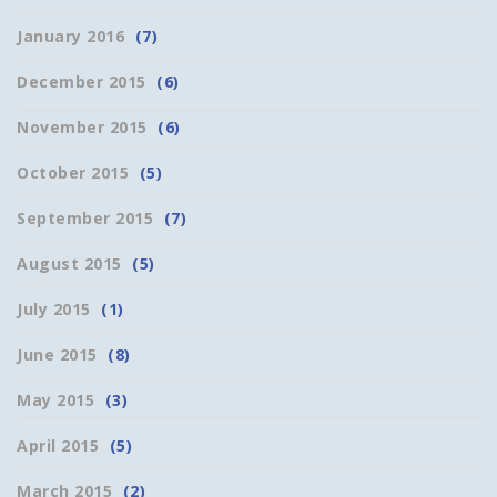
January 2016
(7)
December 2015
(6)
November 2015
(6)
October 2015
(5)
September 2015
(7)
August 2015
(5)
July 2015
(1)
June 2015
(8)
May 2015
(3)
April 2015
(5)
March 2015
(2)