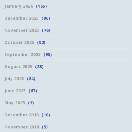
January 2026
(165)
December 2025
(96)
November 2025
(76)
October 2025
(92)
September 2025
(95)
August 2025
(88)
July 2025
(84)
June 2025
(67)
May 2025
(1)
December 2018
(10)
November 2018
(5)