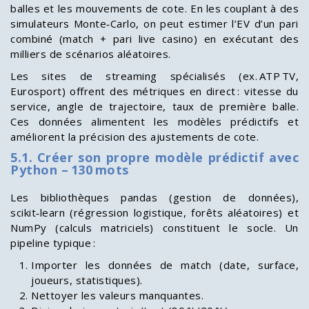
balles et les mouvements de cote. En les couplant à des
simulateurs Monte‑Carlo, on peut estimer l’EV d’un pari
combiné (match + pari live casino) en exécutant des
milliers de scénarios aléatoires.
Les sites de streaming spécialisés (ex. ATP TV,
Eurosport) offrent des métriques en direct : vitesse du
service, angle de trajectoire, taux de première balle.
Ces données alimentent les modèles prédictifs et
améliorent la précision des ajustements de cote.
5.1. Créer son propre modèle prédictif avec
Python – 130 mots
Les bibliothèques pandas (gestion de données),
scikit‑learn (régression logistique, forêts aléatoires) et
NumPy (calculs matriciels) constituent le socle. Un
pipeline typique :
Importer les données de match (date, surface,
joueurs, statistiques).
Nettoyer les valeurs manquantes.