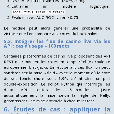
Diviser le jeu en train/test (80 %/20 %).
Entraîner un modèle logistique :
.
model.fit(X_train, y_train)
Évaluer avec AUC‑ROC ; viser > 0,75.
Le modèle peut alors générer une probabilité de
victoire que l’on compare aux cotes du bookmaker.
5.2. Intégrer les flux de casino live via les
API : cas d’usage – 100 mots
Certaines plateformes de casino live proposent des API
REST qui renvoient les cotes en temps réel (ex. roulette
européenne, blackjack). En récupérant ces flux, on peut
synchroniser la mise « field » avec le moment où la cote
du set tennis chute sous 1,90, créant ainsi un pari
double‑exposition. Le script Python qui interroge les
deux API toutes les 5 secondes ajuste
automatiquement la mise selon la règle de Kelly,
garantissant une mise optimale à chaque instant.
6. Études de cas : appliquer la