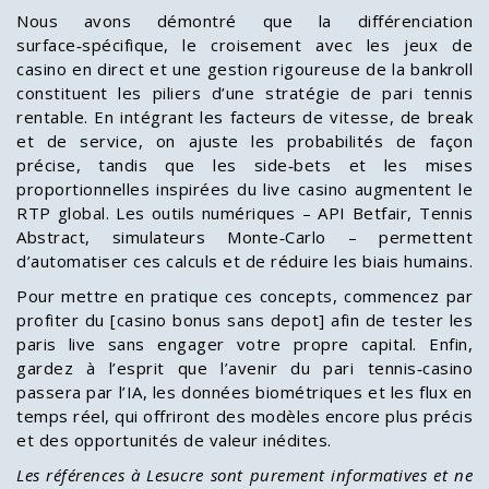
Nous avons démontré que la différenciation
surface‑spécifique, le croisement avec les jeux de
casino en direct et une gestion rigoureuse de la bankroll
constituent les piliers d’une stratégie de pari tennis
rentable. En intégrant les facteurs de vitesse, de break
et de service, on ajuste les probabilités de façon
précise, tandis que les side‑bets et les mises
proportionnelles inspirées du live casino augmentent le
RTP global. Les outils numériques – API Betfair, Tennis
Abstract, simulateurs Monte‑Carlo – permettent
d’automatiser ces calculs et de réduire les biais humains.
Pour mettre en pratique ces concepts, commencez par
profiter du [casino bonus sans depot] afin de tester les
paris live sans engager votre propre capital. Enfin,
gardez à l’esprit que l’avenir du pari tennis‑casino
passera par l’IA, les données biométriques et les flux en
temps réel, qui offriront des modèles encore plus précis
et des opportunités de valeur inédites.
Les références à Lesucre sont purement informatives et ne