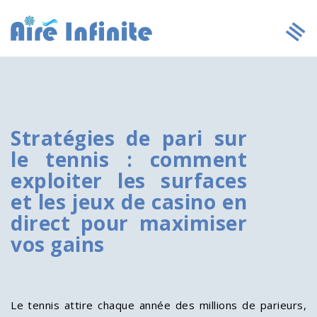
Stratégies de pari sur
le tennis : comment
exploiter les surfaces
et les jeux de casino en
direct pour maximiser
vos gains
Le tennis attire chaque année des millions de parieurs,