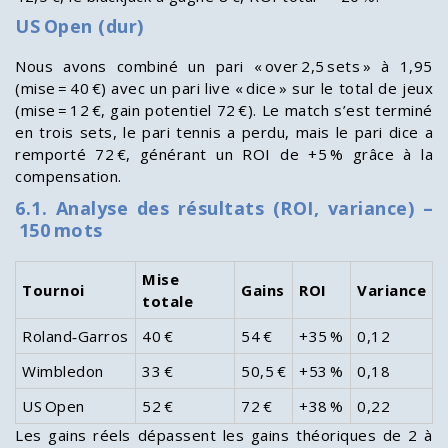
US Open (dur)
Nous avons combiné un pari « over 2,5 sets » à 1,95
(mise = 40 €) avec un pari live « dice » sur le total de jeux
(mise = 12 €, gain potentiel 72 €). Le match s’est terminé
en trois sets, le pari tennis a perdu, mais le pari dice a
remporté 72 €, générant un ROI de +5 % grâce à la
compensation.
6.1. Analyse des résultats (ROI, variance) –
150 mots
Mise
Tournoi
Gains
ROI
Variance
totale
Roland‑Garros
40 €
54 €
+35 %
0,12
Wimbledon
33 €
50,5 €
+53 %
0,18
US Open
52 €
72 €
+38 %
0,22
Les gains réels dépassent les gains théoriques de 2 à