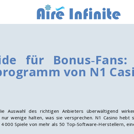
ide für Bonus‑Fans:
sprogramm von N1 Cas
ie Auswahl des richtigen Anbieters überwältigend wirken
 nur wenige halten, was sie versprechen. N1 Casino hebt s
 4 000 Spiele von mehr als 50 Top‑Software‑Herstellern, ein