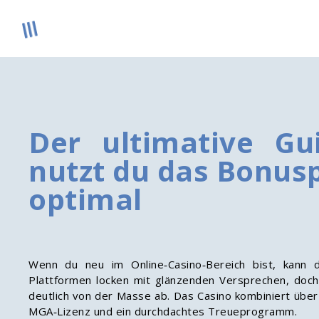
Der ultimative Gu
nutzt du das Bonu
optimal
Wenn du neu im Online‑Casino‑Bereich bist, kann d
Plattformen locken mit glänzenden Versprechen, doch
deutlich von der Masse ab. Das Casino kombiniert über
MGA‑Lizenz und ein durchdachtes Treueprogramm.