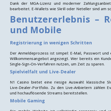
Dank der MGA‑Lizenz und moderner Zahlungsanbiet
bearbeitet. E‑Wallets wie Skrill oder Neteller sind a
Benutzererlebnis – R
und Mobile
Registrierung in wenigen Schritten
Der Anmeldeprozess ist simpel: E‑Mail, Passwort und e
Willkommensangebot angezeigt. Wer bereits ein Kunde
Single‑Sign‑On‑Verfahren nutzen, um Zeit zu sparen.
Spielvielfalt und Live‑Dealer
N1 Casino bietet eine riesige Auswahl: klassische Sl
Live‑Dealer‑Portfolio. Zu den Live‑Anbietern zählen E
und hochauflösende Streams bereitstellen.
Mobile Gaming