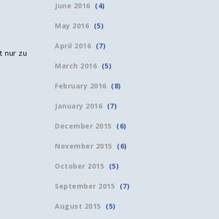
June 2016
(4)
May 2016
(5)
April 2016
(7)
t nur zu
March 2016
(5)
February 2016
(8)
January 2016
(7)
December 2015
(6)
November 2015
(6)
October 2015
(5)
September 2015
(7)
August 2015
(5)