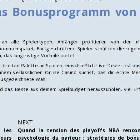
 das Bonusprogramm von
 alle Spielertypen. Anfänger profitieren von den ni
lkommenspaket. Fortgeschrittene Spieler schätzen die rege
as langfristige Vorteile bietet.
reiten Palette an Spielen, einschließlich Live Dealer, ist da
inem verlässlichen Online Casino suchst, das dir echte Me
 ausgezeichnete Wahl.
d das Beste aus deinem Spielbudget herauszuholen. Viel Er
NEXT
 les
Quand la tension des playoffs NBA rencon
eurs
psychologie du parieur : stratégies de bon