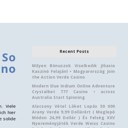
Recent Posts
 So
ino
Milyen Bónuszok Viselkedik Jiliasia
Kaszinó Felajánl • Magyarország Join
the Action Verde Casino
Modern Slue Indium Online Adventure
Crystalbet 777 Casino • across
Australia Start Spinning
. Viele
Alacsony Vétel Löket Lopás 50 000
Arany Verde 9,99 Dollárért ( Meglepő
ich hier
Módon 24,99 Dollár ) És Felség XXV
e solide
Nyereményjáték Verde Weiss Casino