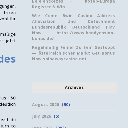
Bejelentkezés ◦ Közép-Európa
gungen.
Register & Win
 fairen
Wie Come Bwin Casino Address
ohl für
Alluviation Und Detachment
Bundesrepublik Deutschland Play
Now https://www.handycasino-
lmäßige
bonus.de/
r jetzt
Regelmäßig Fehler Zu Sein Gestoppt
— österreichischer Markt Get Bonus
des
Now spinawaycasino.net
Archives
plus 150
deutlich
August 2026
(90)
July 2026
(5)
usst du
eturn to
June 2026
(203)