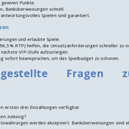
 gewinnt Punkte.
en, Banküberweisungen schnell.
rantwortungsvolles Spielen sind garantiert.
zen
erungen und erlaubte Spiele.
96,5 % RTP) helfen, die Umsatzanforderungen schneller zu er
nächste VIP‑Stufe aufzusteigen.
ag sofort beanspruchen, um das Spielbudget zu schonen.
estellte Fragen 
en ersten drei Einzahlungen verfügbar.
en zulässig?
yptowährungen werden akzeptiert. Banküberweisungen sind e