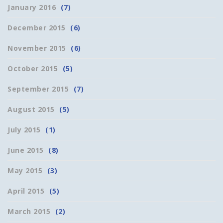
January 2016
(7)
December 2015
(6)
November 2015
(6)
October 2015
(5)
September 2015
(7)
August 2015
(5)
July 2015
(1)
June 2015
(8)
May 2015
(3)
April 2015
(5)
March 2015
(2)