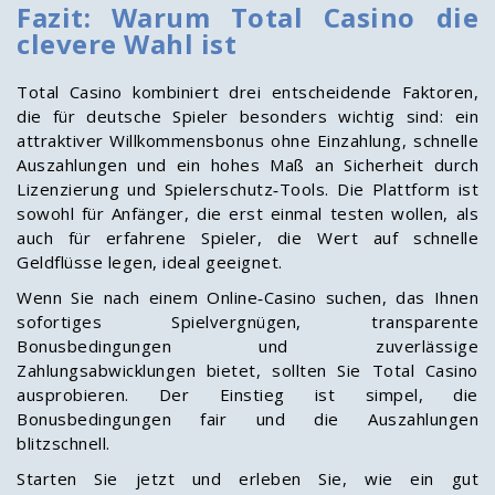
Fazit: Warum Total Casino die
clevere Wahl ist
Total Casino kombiniert drei entscheidende Faktoren,
die für deutsche Spieler besonders wichtig sind: ein
attraktiver Willkommensbonus ohne Einzahlung, schnelle
Auszahlungen und ein hohes Maß an Sicherheit durch
Lizenzierung und Spielerschutz‑Tools. Die Plattform ist
sowohl für Anfänger, die erst einmal testen wollen, als
auch für erfahrene Spieler, die Wert auf schnelle
Geldflüsse legen, ideal geeignet.
Wenn Sie nach einem Online‑Casino suchen, das Ihnen
sofortiges Spielvergnügen, transparente
Bonusbedingungen und zuverlässige
Zahlungsabwicklungen bietet, sollten Sie Total Casino
ausprobieren. Der Einstieg ist simpel, die
Bonusbedingungen fair und die Auszahlungen
blitzschnell.
Starten Sie jetzt und erleben Sie, wie ein gut