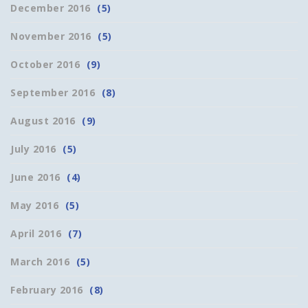
December 2016
(5)
November 2016
(5)
October 2016
(9)
September 2016
(8)
August 2016
(9)
July 2016
(5)
June 2016
(4)
May 2016
(5)
April 2016
(7)
March 2016
(5)
February 2016
(8)