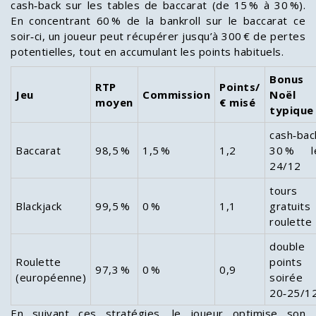
cash‑back sur les tables de baccarat (de 15 % à 30 %).
En concentrant 60 % de la bankroll sur le baccarat ce
soir‑ci, un joueur peut récupérer jusqu’à 300 € de pertes
potentielles, tout en accumulant les points habituels.
Bonus
RTP
Points/
Jeu
Commission
Noël
moyen
€ misé
typique
cash‑bac
Baccarat
98,5 %
1,5 %
1,2
30 % l
24/12
tours
Blackjack
99,5 %
0 %
1,1
gratuits
roulette
double
Roulette
points
97,3 %
0 %
0,9
(européenne)
soirée
20‑25/1
En suivant ces stratégies, le joueur optimise son