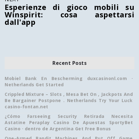
Esperienze di gioco mobili su
Winspirit: cosa aspettarsi
dall'app
Recent Posts
Mobiel Bank En Bescherming duxcasinonl.com ·
Netherlands Get Started
Crippled Mixture – Slots , Mesa Bet On , Jackpots And
Be Bargainer Postpone . Netherlands Try Your Luck
casino-fontan.net
¿Cómo Farseeing Security Retirada Necesita
Astatine Peraplay Casino De Apuestas SportyBet
Casino · dentro de Argentina Get Free Bonus
One-Armed Bandit Machines And Put Off Game