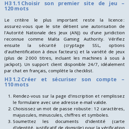
H3 1.1 Choisir son premier site de jeu –
120 mots
Le critère le plus important reste la licence :
assurez‑vous que le site détient une autorisation de
l’Autorité Nationale des Jeux (ANJ) ou d’une juridiction
reconnue comme Malta Gaming Authority. Vérifiez
ensuite la sécurité (cryptage SSL, options
d’authentification à deux facteurs) et la variété de jeux
(plus de 2 000 titres, incluant les machines à sous à
jackpot). Un support client disponible 24/7, idéalement
par chat en français, complète la checklist.
H3 1.2 Créer et sécuriser son compte –
110 mots
Rendez‑vous sur la page d’inscription et remplissez
le formulaire avec une adresse e‑mail valide.
Choisissez un mot de passe robuste : 12 caractères,
majuscules, minuscules, chiffres et symboles.
Soumettez les documents d’identité (carte
d’identité, justificatif de domicile) pour la vérification