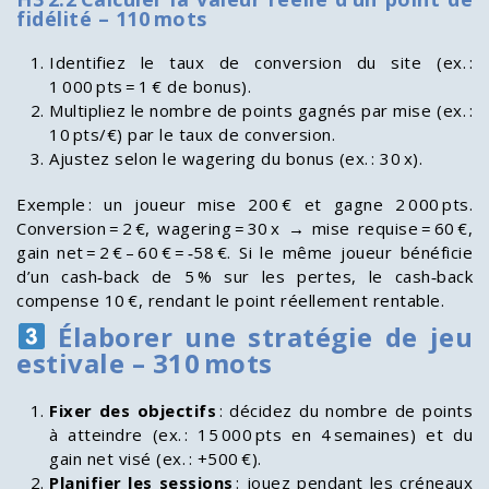
fidélité – 110 mots
Identifiez le taux de conversion du site (ex. :
1 000 pts = 1 € de bonus).
Multipliez le nombre de points gagnés par mise (ex. :
10 pts/€) par le taux de conversion.
Ajustez selon le wagering du bonus (ex. : 30 x).
Exemple : un joueur mise 200 € et gagne 2 000 pts.
Conversion = 2 €, wagering = 30 x → mise requise = 60 €,
gain net = 2 € – 60 € = ‑58 €. Si le même joueur bénéficie
d’un cash‑back de 5 % sur les pertes, le cash‑back
compense 10 €, rendant le point réellement rentable.
Élaborer une stratégie de jeu
estivale – 310 mots
Fixer des objectifs
: décidez du nombre de points
à atteindre (ex. : 15 000 pts en 4 semaines) et du
gain net visé (ex. : +500 €).
Planifier les sessions
: jouez pendant les créneaux