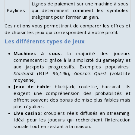
Lignes de paiement sur une machine à sous
Paylines
qui déterminent comment les symboles
s’alignent pour former un gain.
Ces notions vous permettront de comparer les offres et
de choisir les jeux qui correspondent à votre profil.
Les différents types de jeux
Machines à sous
: la majorité des joueurs
commencent ici grâce à la simplicité du gameplay et
aux jackpots progressifs. Exemples populaires :
Starburst
(RTP = 96,1 %),
Gonzo’s Quest
(volatilité
moyenne).
Jeux de table
: blackjack, roulette, baccarat. Ils
exigent une compréhension des probabilités et
offrent souvent des bonus de mise plus faibles mais
plus réguliers.
Live casino
: croupiers réels diffusés en streaming.
Idéal pour les joueurs qui recherchent l’interaction
sociale tout en restant à la maison.