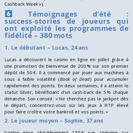
Cashback Week »).
Témoignages d’été :
success‑stories de joueurs qui
ont exploité les programmes de
fidélité – 380 mots
1. Le débutant – Lucas, 24 ans
Lucas a découvert le casino en ligne en juillet grâce à
une promotion de bienvenue de 200 % sur son premier
dépôt de 50 €. Il a commencé par jouer aux machines à
sous à faible volatilité (
Book of Dead
) pour accumuler
rapidement des points. En deux semaines, il a atteint le
statut Silver, bénéficiant d’un cash‑back de 5 % chaque
dimanche. Son conseil : « Ne cherchez pas le jackpot dès
le départ, concentrez‑vous sur les jeux à RTP élevé
pour faire croître votre bankroll et vos points. »
2. Le joueur moyen – Sophie, 37 ans
Sophie mise régulièrement 150 € par semaine sur