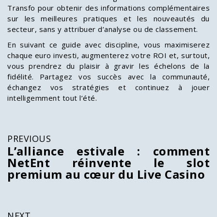
Transfo pour obtenir des informations complémentaires
sur les meilleures pratiques et les nouveautés du
secteur, sans y attribuer d’analyse ou de classement.
En suivant ce guide avec discipline, vous maximiserez
chaque euro investi, augmenterez votre ROI et, surtout,
vous prendrez du plaisir à gravir les échelons de la
fidélité. Partagez vos succès avec la communauté,
échangez vos stratégies et continuez à jouer
intelligemment tout l’été.
PREVIOUS
L’alliance estivale : comment
NetEnt réinvente le slot
premium au cœur du Live Casino
NEXT