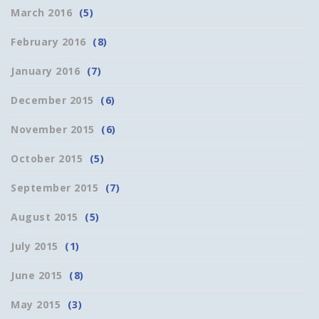
March 2016
(5)
February 2016
(8)
January 2016
(7)
December 2015
(6)
November 2015
(6)
October 2015
(5)
September 2015
(7)
August 2015
(5)
July 2015
(1)
June 2015
(8)
May 2015
(3)