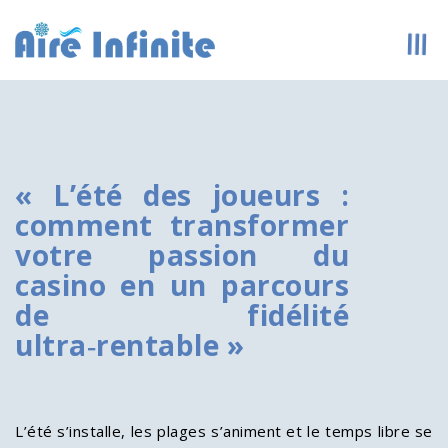
« L’été des joueurs :
comment transformer
votre passion du
casino en un parcours
de fidélité
ultra‑rentable »
L’été s’installe, les plages s’animent et le temps libre se