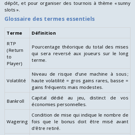
dépôt, et pour organiser des tournois à thème « sunny
slots ».
Glossaire des termes essentiels
Terme
Définition
RTP
Pourcentage théorique du total des mises
(Return
qui sera reversé aux joueurs sur le long
to
terme.
Player)
Niveau de risque d’une machine à sous ;
Volatilité
haute volatilité = gros gains rares, basse =
gains fréquents mais modestes.
Capital dédié au jeu, distinct de vos
Bankroll
économies personnelles.
Condition de mise qui indique le nombre de
Wagering
fois que le bonus doit être misé avant
d’être retiré.