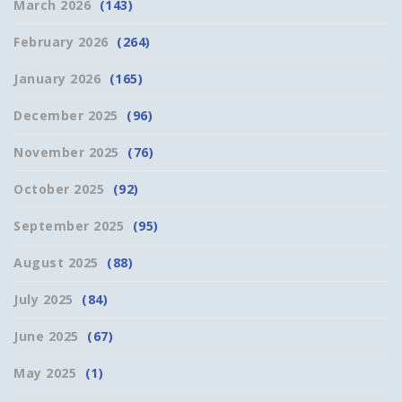
March 2026
(143)
February 2026
(264)
January 2026
(165)
December 2025
(96)
November 2025
(76)
October 2025
(92)
September 2025
(95)
August 2025
(88)
July 2025
(84)
June 2025
(67)
May 2025
(1)