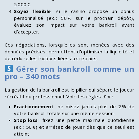
5 000 €.
Soyez flexible
: si le casino propose un bonus
personnalisé (ex. : 50 % sur le prochain dépôt),
évaluez son impact sur votre bankroll avant
d’accepter.
Ces négociations, lorsqu’elles sont menées avec des
données précises, permettent d’optimiser la liquidité et
de réduire les frictions liées aux retraits.
Gérer son bankroll comme un
pro – 340 mots
La gestion de la bankroll est le pilier qui sépare le joueur
récréatif du professionnel. Voici les règles d’or :
Fractionnement
: ne misez jamais plus de 2 % de
votre bankroll totale sur une même session.
Stop‑loss
: fixez une perte maximale quotidienne
(ex. : 50 €) et arrêtez de jouer dès que ce seuil est
atteint.