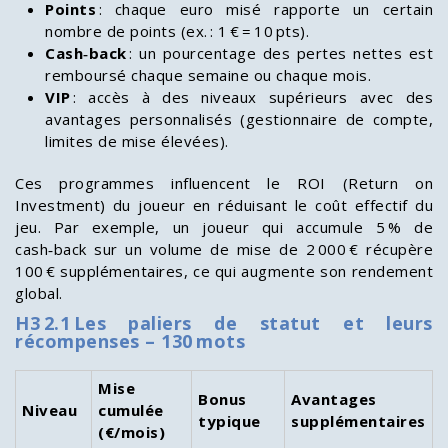
Points
: chaque euro misé rapporte un certain
nombre de points (ex. : 1 € = 10 pts).
Cash‑back
: un pourcentage des pertes nettes est
remboursé chaque semaine ou chaque mois.
VIP
: accès à des niveaux supérieurs avec des
avantages personnalisés (gestionnaire de compte,
limites de mise élevées).
Ces programmes influencent le ROI (Return on
Investment) du joueur en réduisant le coût effectif du
jeu. Par exemple, un joueur qui accumule 5 % de
cash‑back sur un volume de mise de 2 000 € récupère
100 € supplémentaires, ce qui augmente son rendement
global.
H3 2.1 Les paliers de statut et leurs
récompenses – 130 mots
Mise
Bonus
Avantages
Niveau
cumulée
typique
supplémentaires
(€/mois)