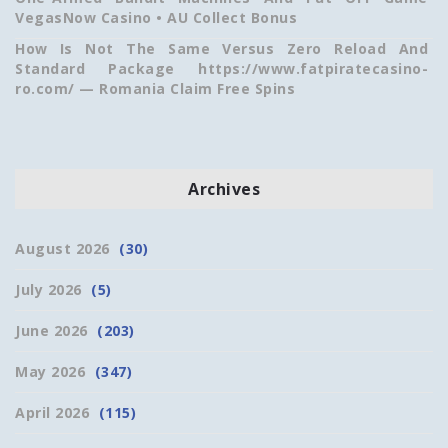
VegasNow Casino • AU Collect Bonus
How Is Not The Same Versus Zero Reload And
Standard Package https://www.fatpiratecasino-
ro.com/ — Romania Claim Free Spins
Archives
August 2026
(30)
July 2026
(5)
June 2026
(203)
May 2026
(347)
April 2026
(115)