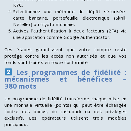
KYC.
Sélectionnez une méthode de dépôt sécurisée :
carte bancaire, portefeuille électronique (Skrill,
Neteller) ou crypto‑monnaie.
Activez l’authentification à deux facteurs (2FA) via
une application comme Google Authenticator.
Ces étapes garantissent que votre compte reste
protégé contre les accès non autorisés et que vos
fonds sont traités en toute conformité.
Les programmes de fidélité :
mécanismes et bénéfices –
380 mots
Un programme de fidélité transforme chaque mise en
une monnaie virtuelle (points) qui peut être échangée
contre des bonus, du cash‑back ou des privilèges
exclusifs. Les opérateurs utilisent trois modèles
principaux :