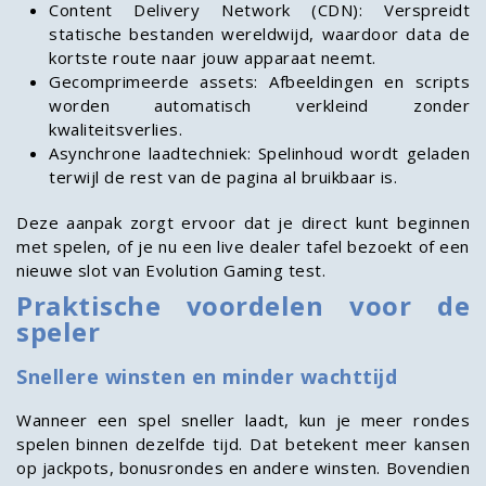
Content Delivery Network (CDN): Verspreidt
statische bestanden wereldwijd, waardoor data de
kortste route naar jouw apparaat neemt.
Gecomprimeerde assets: Afbeeldingen en scripts
worden automatisch verkleind zonder
kwaliteitsverlies.
Asynchrone laadtechniek: Spelinhoud wordt geladen
terwijl de rest van de pagina al bruikbaar is.
Deze aanpak zorgt ervoor dat je direct kunt beginnen
met spelen, of je nu een live dealer tafel bezoekt of een
nieuwe slot van Evolution Gaming test.
Praktische voordelen voor de
speler
Snellere winsten en minder wachttijd
Wanneer een spel sneller laadt, kun je meer rondes
spelen binnen dezelfde tijd. Dat betekent meer kansen
op jackpots, bonusrondes en andere winsten. Bovendien