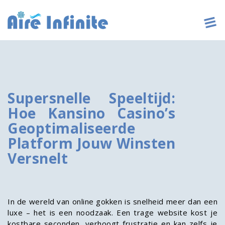
Supersnelle Speeltijd:
Hoe Kansino Casino’s
Geoptimaliseerde
Platform Jouw Winsten
Versnelt
In de wereld van online gokken is snelheid meer dan een
luxe – het is een noodzaak. Een trage website kost je
kostbare seconden, verhoogt frustratie en kan zelfs je