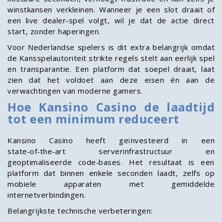
winstkansen verkleinen. Wanneer je een slot draait of
een live dealer‑spel volgt, wil je dat de actie direct
start, zonder haperingen.
Voor Nederlandse spelers is dit extra belangrijk omdat
de Kansspelautoriteit strikte regels stelt aan eerlijk spel
en transparantie. Een platform dat soepel draait, laat
zien dat het voldoet aan deze eisen én aan de
verwachtingen van moderne gamers.
Hoe Kansino Casino de laadtijd
tot een minimum reduceert
Kansino Casino heeft geïnvesteerd in een
state‑of‑the‑art serverinfrastructuur en
geoptimaliseerde code‑bases. Het resultaat is een
platform dat binnen enkele seconden laadt, zelfs op
mobiele apparaten met gemiddelde
internetverbindingen.
Belangrijkste technische verbeteringen: