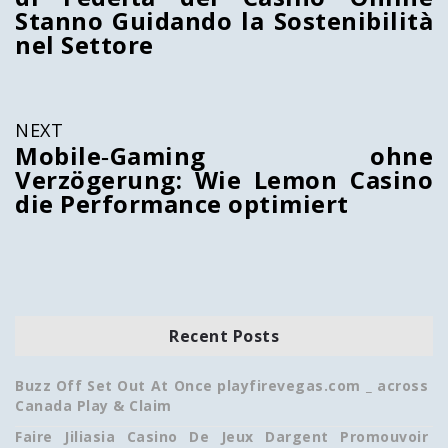
Stanno Guidando la Sostenibilità
nel Settore
NEXT
Mobile‑Gaming ohne
Verzögerung: Wie Lemon Casino
die Performance optimiert
Recent Posts
Buzz Off Set Out At Once playfirevegas.com _ across
Canada Play & Claim
Faire Jiliasia Casino De Jeux Dargent Promouvoir