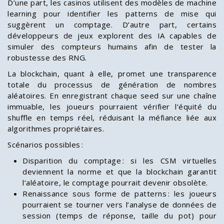
D’une part, les casinos utilisent des modèles de machine
learning pour identifier les patterns de mise qui
suggèrent un comptage. D’autre part, certains
développeurs de jeux explorent des IA capables de
simuler des compteurs humains afin de tester la
robustesse des RNG.
La blockchain, quant à elle, promet une transparence
totale du processus de génération de nombres
aléatoires. En enregistrant chaque seed sur une chaîne
immuable, les joueurs pourraient vérifier l’équité du
shuffle en temps réel, réduisant la méfiance liée aux
algorithmes propriétaires.
Scénarios possibles :
Disparition du comptage : si les CSM virtuelles
deviennent la norme et que la blockchain garantit
l’aléatoire, le comptage pourrait devenir obsolète.
Renaissance sous forme de patterns : les joueurs
pourraient se tourner vers l’analyse de données de
session (temps de réponse, taille du pot) pour