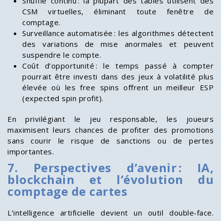
Shuffle continu : la plupart des tables utilisent des
CSM virtuelles, éliminant toute fenêtre de
comptage.
Surveillance automatisée : les algorithmes détectent
des variations de mise anormales et peuvent
suspendre le compte.
Coût d’opportunité : le temps passé à compter
pourrait être investi dans des jeux à volatilité plus
élevée où les free spins offrent un meilleur ESP
(expected spin profit).
En privilégiant le jeu responsable, les joueurs
maximisent leurs chances de profiter des promotions
sans courir le risque de sanctions ou de pertes
importantes.
7. Perspectives d’avenir : IA,
blockchain et l’évolution du
comptage de cartes
L’intelligence artificielle devient un outil double‑face.