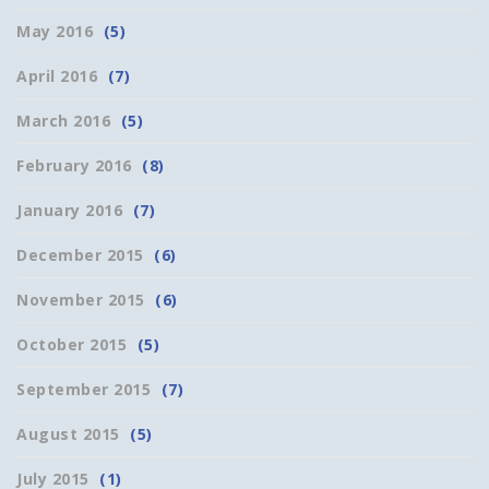
May 2016
(5)
April 2016
(7)
March 2016
(5)
February 2016
(8)
January 2016
(7)
December 2015
(6)
November 2015
(6)
October 2015
(5)
September 2015
(7)
August 2015
(5)
July 2015
(1)