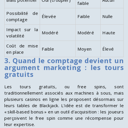
Biais potentiel
Oui (croupier)
Aucun
faible
Possibilité de
Élevée
Faible
Nulle
comptage
Impact sur la
Modéré
Modéré
Haute
volatilité
Coût de mise
Faible
Moyen
Élevé
en place
3. Quand le comptage devient un
argument marketing : les tours
gratuits
Les tours gratuits, ou free spins, sont
traditionnellement associés aux machines à sous, mais
plusieurs casinos en ligne les proposent désormais sur
leurs tables de Blackjack. L’idée est de transformer le
« skill‑based bonus » en un outil d’acquisition : les joueurs
perçoivent le free spin comme une récompense pour
leur expertise.