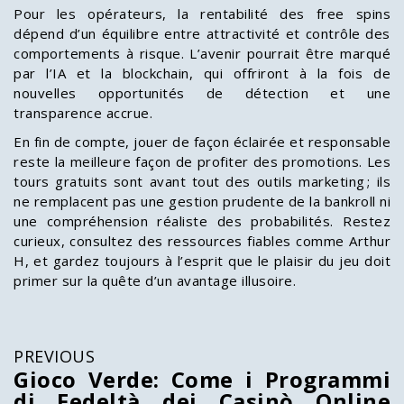
Pour les opérateurs, la rentabilité des free spins
dépend d’un équilibre entre attractivité et contrôle des
comportements à risque. L’avenir pourrait être marqué
par l’IA et la blockchain, qui offriront à la fois de
nouvelles opportunités de détection et une
transparence accrue.
En fin de compte, jouer de façon éclairée et responsable
reste la meilleure façon de profiter des promotions. Les
tours gratuits sont avant tout des outils marketing ; ils
ne remplacent pas une gestion prudente de la bankroll ni
une compréhension réaliste des probabilités. Restez
curieux, consultez des ressources fiables comme Arthur
H, et gardez toujours à l’esprit que le plaisir du jeu doit
primer sur la quête d’un avantage illusoire.
PREVIOUS
Gioco Verde: Come i Programmi
di Fedeltà dei Casinò Online