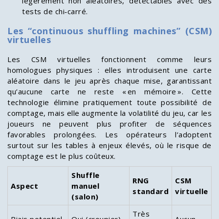
légèrement non aléatoires, détectables avec des
tests de chi‑carré.
Les “continuous shuffling machines” (CSM)
virtuelles
Les CSM virtuelles fonctionnent comme leurs
homologues physiques : elles introduisent une carte
aléatoire dans le jeu après chaque mise, garantissant
qu’aucune carte ne reste « en mémoire ». Cette
technologie élimine pratiquement toute possibilité de
comptage, mais elle augmente la volatilité du jeu, car les
joueurs ne peuvent plus profiter de séquences
favorables prolongées. Les opérateurs l’adoptent
surtout sur les tables à enjeux élevés, où le risque de
comptage est le plus coûteux.
Shuffle
RNG
CSM
Aspect
manuel
standard
virtuelle
(salon)
Très