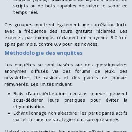
scripts ou de bots capables de suivre le sabot en
temps réel.
Ces groupes montrent également une corrélation forte
avec la fréquence des tours gratuits réclamés. Les
experts, par exemple, réclament en moyenne 3,2 free
spins par mois, contre 0,9 pour les novices.
Méthodologie des enquêtes
Les enquêtes se sont basées sur des questionnaires
anonymes diffusés via des forums de jeux, des
newsletters de casinos et des panels de joueurs
rémunérés. Les limites incluent :
Biais d’auto‑déclaration : certains joueurs peuvent
sous‑déclarer leurs pratiques pour éviter la
stigmatisation.
Échantillonnage non aléatoire : les participants actifs
sur les forums de stratégie sont surreprésentés.
Malgré ces contraintes, les données offrent un aperçu