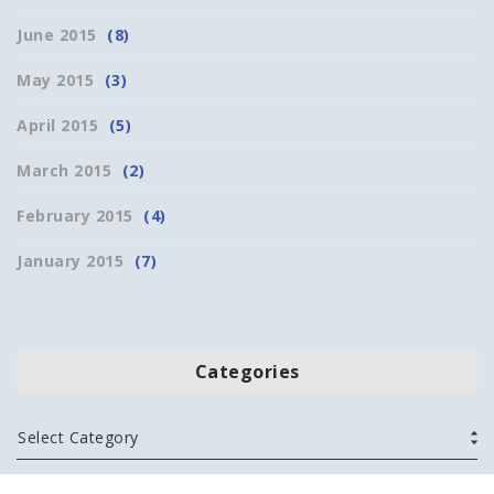
June 2015
(8)
May 2015
(3)
April 2015
(5)
March 2015
(2)
February 2015
(4)
January 2015
(7)
Categories