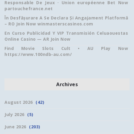
Responsable De Jeux · Union européenne Bet Now
partouchefrance.net
În Desfășurare A Se Declara Și Angajament Platformă
– RO Join Now winmasterscasinos.com
En Curso Publicidad Y VIP Transmisión Celuaouestas
Online Casino — AR Join Now
Find Movie Slots Cult • AU Play Now
https://www.100ndb-au.com/
Archives
August 2026
(42)
July 2026
(5)
June 2026
(203)