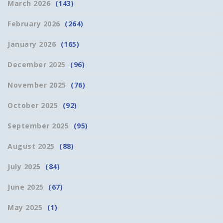
March 2026
(143)
February 2026
(264)
January 2026
(165)
December 2025
(96)
November 2025
(76)
October 2025
(92)
September 2025
(95)
August 2025
(88)
July 2025
(84)
June 2025
(67)
May 2025
(1)