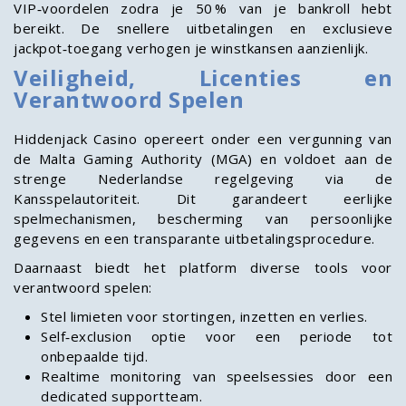
VIP‑voordelen zodra je 50 % van je bankroll hebt
bereikt. De snellere uitbetalingen en exclusieve
jackpot‑toegang verhogen je winstkansen aanzienlijk.
Veiligheid, Licenties en
Verantwoord Spelen
Hiddenjack Casino opereert onder een vergunning van
de Malta Gaming Authority (MGA) en voldoet aan de
strenge Nederlandse regelgeving via de
Kansspelautoriteit. Dit garandeert eerlijke
spelmechanismen, bescherming van persoonlijke
gegevens en een transparante uitbetalingsprocedure.
Daarnaast biedt het platform diverse tools voor
verantwoord spelen:
Stel limieten voor stortingen, inzetten en verlies.
Self‑exclusion optie voor een periode tot
onbepaalde tijd.
Realtime monitoring van speelsessies door een
dedicated supportteam.