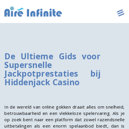
De Ultieme Gids voor
Supersnelle
Jackpotprestaties bij
Hiddenjack Casino
In de wereld van online gokken draait alles om snelheid,
betrouwbaarheid en een vlekkeloze spelervaring. Als je
op zoek bent naar een platform dat zowel razendsnelle
uitbetalingen als een enorm spelaanbod biedt, dan is