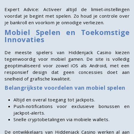
Expert Advice: Activeer altijd de limiet‑instellingen
voordat je begint met spelen. Zo houd je controle over
je bankroll en voorkom je onnodige verliezen.
Mobiel Spelen en Toekomstige
Innovaties
De meeste spelers van Hiddenjack Casino kiezen
tegenwoordig voor mobiel gamen. De site is volledig
geoptimaliseerd voor zowel iOS als Android, met een
responsief design dat geen concessies doet aan
snelheid of grafische kwaliteit.
Belangrijkste voordelen van mobiel spelen
Altijd en overal toegang tot jackpots.
Push‑notifications voor exclusieve bonussen en
jackpot‑alerts.
Snelle cryptobetalingen via mobiele wallets.
De ontwikkelaars van Hiddenjack Casino werken al aan