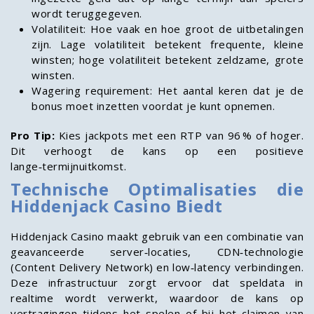
wordt teruggegeven.
Volatiliteit: Hoe vaak en hoe groot de uitbetalingen
zijn. Lage volatiliteit betekent frequente, kleine
winsten; hoge volatiliteit betekent zeldzame, grote
winsten.
Wagering requirement: Het aantal keren dat je de
bonus moet inzetten voordat je kunt opnemen.
Pro Tip:
Kies jackpots met een RTP van 96 % of hoger.
Dit verhoogt de kans op een positieve
lange‑termijnuitkomst.
Technische Optimalisaties die
Hiddenjack Casino Biedt
Hiddenjack Casino maakt gebruik van een combinatie van
geavanceerde server‑locaties, CDN‑technologie
(Content Delivery Network) en low‑latency verbindingen.
Deze infrastructuur zorgt ervoor dat speldata in
realtime wordt verwerkt, waardoor de kans op
vertragingen tijdens het spelen of bij het claimen van