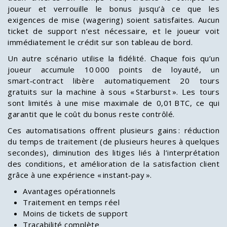
joueur et verrouille le bonus jusqu’à ce que les
exigences de mise (wagering) soient satisfaites. Aucun
ticket de support n’est nécessaire, et le joueur voit
immédiatement le crédit sur son tableau de bord.
Un autre scénario utilise la fidélité. Chaque fois qu’un
joueur accumule 10 000 points de loyauté, un
smart‑contract libère automatiquement 20 tours
gratuits sur la machine à sous « Starburst ». Les tours
sont limités à une mise maximale de 0,01 BTC, ce qui
garantit que le coût du bonus reste contrôlé.
Ces automatisations offrent plusieurs gains : réduction
du temps de traitement (de plusieurs heures à quelques
secondes), diminution des litiges liés à l’interprétation
des conditions, et amélioration de la satisfaction client
grâce à une expérience « instant‑pay ».
Avantages opérationnels
Traitement en temps réel
Moins de tickets de support
Traçabilité complète