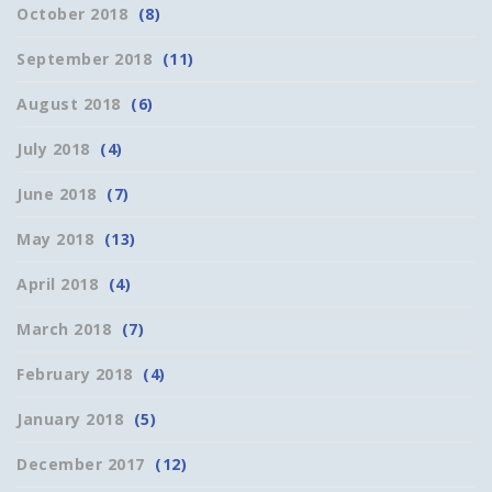
October 2018
(8)
September 2018
(11)
August 2018
(6)
July 2018
(4)
June 2018
(7)
May 2018
(13)
April 2018
(4)
March 2018
(7)
February 2018
(4)
January 2018
(5)
December 2017
(12)