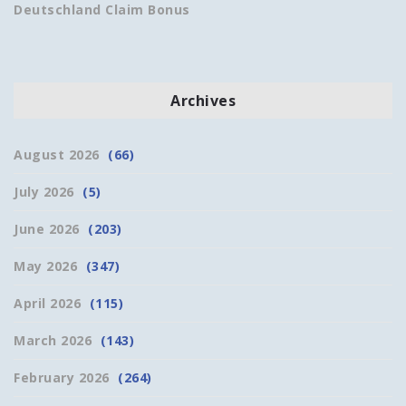
Deutschland Claim Bonus
Archives
August 2026
(66)
July 2026
(5)
June 2026
(203)
May 2026
(347)
April 2026
(115)
March 2026
(143)
February 2026
(264)