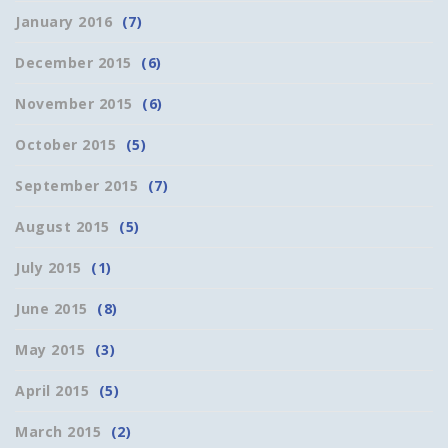
January 2016
(7)
December 2015
(6)
November 2015
(6)
October 2015
(5)
September 2015
(7)
August 2015
(5)
July 2015
(1)
June 2015
(8)
May 2015
(3)
April 2015
(5)
March 2015
(2)