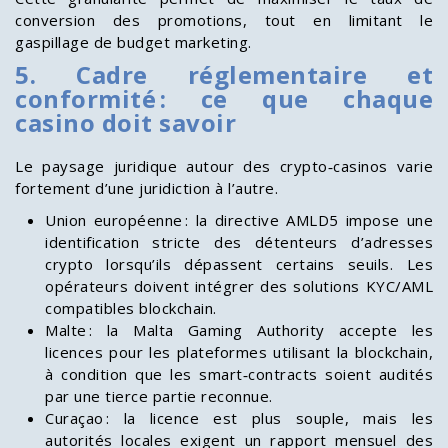
conversion des promotions, tout en limitant le
gaspillage de budget marketing.
5. Cadre réglementaire et
conformité : ce que chaque
casino doit savoir
Le paysage juridique autour des crypto‑casinos varie
fortement d’une juridiction à l’autre.
Union européenne : la directive AMLD5 impose une
identification stricte des détenteurs d’adresses
crypto lorsqu’ils dépassent certains seuils. Les
opérateurs doivent intégrer des solutions KYC/AML
compatibles blockchain.
Malte : la Malta Gaming Authority accepte les
licences pour les plateformes utilisant la blockchain,
à condition que les smart‑contracts soient audités
par une tierce partie reconnue.
Curaçao : la licence est plus souple, mais les
autorités locales exigent un rapport mensuel des