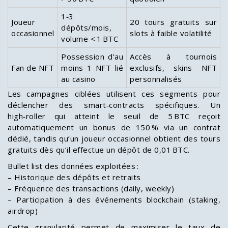
1‑3
Joueur
20 tours gratuits sur
dépôts/mois,
occasionnel
slots à faible volatilité
volume < 1 BTC
Possession d’au
Accès à tournois
Fan de NFT
moins 1 NFT lié
exclusifs, skins NFT
au casino
personnalisés
Les campagnes ciblées utilisent ces segments pour
déclencher des smart‑contracts spécifiques. Un
high‑roller qui atteint le seuil de 5 BTC reçoit
automatiquement un bonus de 150 % via un contrat
dédié, tandis qu’un joueur occasionnel obtient des tours
gratuits dès qu’il effectue un dépôt de 0,01 BTC.
Bullet list des données exploitées :
– Historique des dépôts et retraits
– Fréquence des transactions (daily, weekly)
– Participation à des événements blockchain (staking,
airdrop)
Cette granularité permet de maximiser le taux de