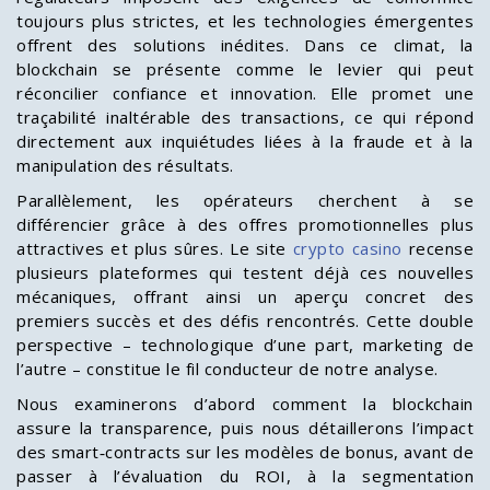
toujours plus strictes, et les technologies émergentes
offrent des solutions inédites. Dans ce climat, la
blockchain se présente comme le levier qui peut
réconcilier confiance et innovation. Elle promet une
traçabilité inaltérable des transactions, ce qui répond
directement aux inquiétudes liées à la fraude et à la
manipulation des résultats.
Parallèlement, les opérateurs cherchent à se
différencier grâce à des offres promotionnelles plus
attractives et plus sûres. Le site
crypto casino
recense
plusieurs plateformes qui testent déjà ces nouvelles
mécaniques, offrant ainsi un aperçu concret des
premiers succès et des défis rencontrés. Cette double
perspective – technologique d’une part, marketing de
l’autre – constitue le fil conducteur de notre analyse.
Nous examinerons d’abord comment la blockchain
assure la transparence, puis nous détaillerons l’impact
des smart‑contracts sur les modèles de bonus, avant de
passer à l’évaluation du ROI, à la segmentation