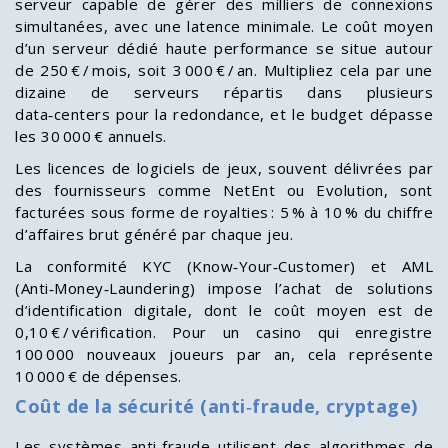
serveur capable de gérer des milliers de connexions
simultanées, avec une latence minimale. Le coût moyen
d’un serveur dédié haute performance se situe autour
de 250 € / mois, soit 3 000 € / an. Multipliez cela par une
dizaine de serveurs répartis dans plusieurs
data‑centers pour la redondance, et le budget dépasse
les 30 000 € annuels.
Les licences de logiciels de jeux, souvent délivrées par
des fournisseurs comme NetEnt ou Evolution, sont
facturées sous forme de royalties : 5 % à 10 % du chiffre
d’affaires brut généré par chaque jeu.
La conformité KYC (Know‑Your‑Customer) et AML
(Anti‑Money‑Laundering) impose l’achat de solutions
d’identification digitale, dont le coût moyen est de
0,10 € / vérification. Pour un casino qui enregistre
100 000 nouveaux joueurs par an, cela représente
10 000 € de dépenses.
Coût de la sécurité (anti‑fraude, cryptage)
Les systèmes anti‑fraude utilisent des algorithmes de