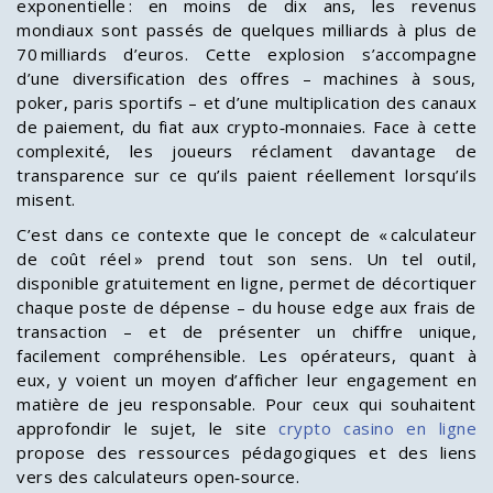
exponentielle : en moins de dix ans, les revenus
mondiaux sont passés de quelques milliards à plus de
70 milliards d’euros. Cette explosion s’accompagne
d’une diversification des offres – machines à sous,
poker, paris sportifs – et d’une multiplication des canaux
de paiement, du fiat aux crypto‑monnaies. Face à cette
complexité, les joueurs réclament davantage de
transparence sur ce qu’ils paient réellement lorsqu’ils
misent.
C’est dans ce contexte que le concept de « calculateur
de coût réel » prend tout son sens. Un tel outil,
disponible gratuitement en ligne, permet de décortiquer
chaque poste de dépense – du house edge aux frais de
transaction – et de présenter un chiffre unique,
facilement compréhensible. Les opérateurs, quant à
eux, y voient un moyen d’afficher leur engagement en
matière de jeu responsable. Pour ceux qui souhaitent
approfondir le sujet, le site
crypto casino en ligne
propose des ressources pédagogiques et des liens
vers des calculateurs open‑source.