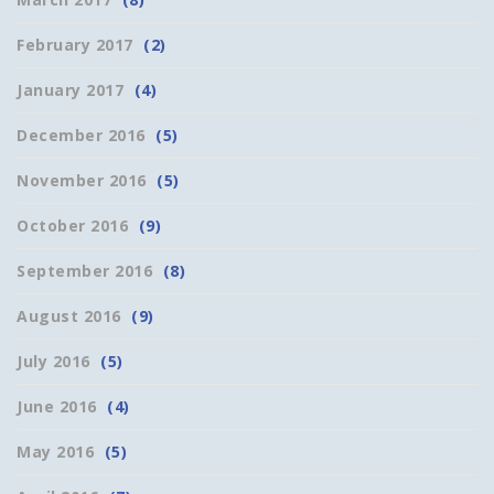
February 2017
(2)
January 2017
(4)
December 2016
(5)
November 2016
(5)
October 2016
(9)
September 2016
(8)
August 2016
(9)
July 2016
(5)
June 2016
(4)
May 2016
(5)