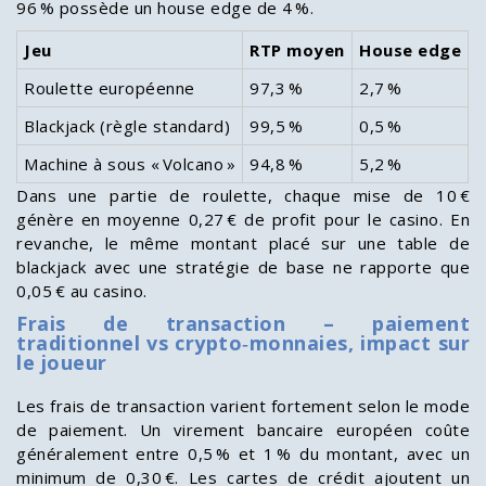
96 % possède un house edge de 4 %.
Jeu
RTP moyen
House edge
Roulette européenne
97,3 %
2,7 %
Blackjack (règle standard)
99,5 %
0,5 %
Machine à sous « Volcano »
94,8 %
5,2 %
Dans une partie de roulette, chaque mise de 10 €
génère en moyenne 0,27 € de profit pour le casino. En
revanche, le même montant placé sur une table de
blackjack avec une stratégie de base ne rapporte que
0,05 € au casino.
Frais de transaction – paiement
traditionnel vs crypto‑monnaies, impact sur
le joueur
Les frais de transaction varient fortement selon le mode
de paiement. Un virement bancaire européen coûte
généralement entre 0,5 % et 1 % du montant, avec un
minimum de 0,30 €. Les cartes de crédit ajoutent un