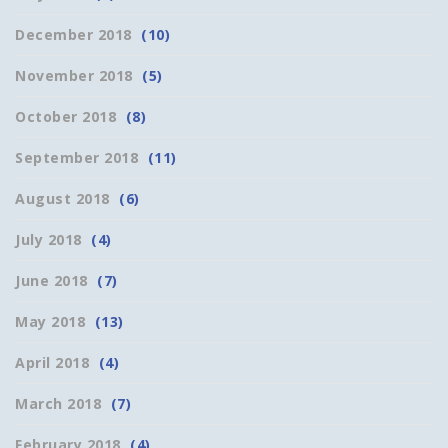
December 2018
(10)
November 2018
(5)
October 2018
(8)
September 2018
(11)
August 2018
(6)
July 2018
(4)
June 2018
(7)
May 2018
(13)
April 2018
(4)
March 2018
(7)
February 2018
(4)