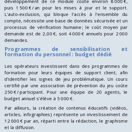
développement de ce module coûte environ 8 000 €,
puis 1 500 € / an pour les mises à jour et le support.
L’auto‑exclusion, qui bloque l’accès à l’ensemble du
compte, nécessite une base de données sécurisée et un
processus de vérification humaine ; le coût moyen par
demande est de 2,00 €, soit 4 000 € annuels pour 2 000
demandes.
Programmes de sensibilisation et
formation du personnel : budget dédié
Les opérateurs investissent dans des programmes de
formation pour leurs équipes de support client, afin
d’identifier les signes de jeu problématique. Un cours
certifié par une association de prévention du jeu coûte
250 € / participant. Pour une équipe de 20 agents, le
budget annuel s’élève à 5 000 €.
Par ailleurs, la création de contenus éducatifs (vidéos,
articles, infographies) représente un investissement de
12 000 € par an, réparti entre la rédaction, le graphisme
et la diffusion.