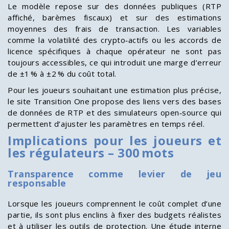
Le modèle repose sur des données publiques (RTP
affiché, barèmes fiscaux) et sur des estimations
moyennes des frais de transaction. Les variables
comme la volatilité des crypto‑actifs ou les accords de
licence spécifiques à chaque opérateur ne sont pas
toujours accessibles, ce qui introduit une marge d’erreur
de ±1 % à ±2 % du coût total.
Pour les joueurs souhaitant une estimation plus précise,
le site Transition One propose des liens vers des bases
de données de RTP et des simulateurs open‑source qui
permettent d’ajuster les paramètres en temps réel.
Implications pour les joueurs et
les régulateurs – 300 mots
Transparence comme levier de jeu
responsable
Lorsque les joueurs comprennent le coût complet d’une
partie, ils sont plus enclins à fixer des budgets réalistes
et à utiliser les outils de protection. Une étude interne