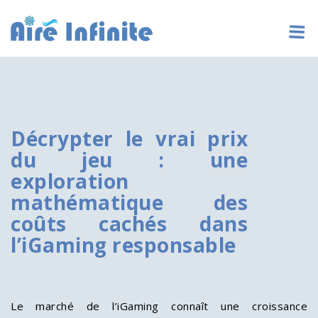
Décrypter le vrai prix
du jeu : une
exploration
mathématique des
coûts cachés dans
l’iGaming responsable
Le marché de l’iGaming connaît une croissance