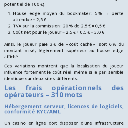
potentiel de 100 €).
House edge moyen du bookmaker : 5 % → perte
attendue = 2,5 €
TVA sur la commission : 20 % de 2,5 € = 0,5 €
Coût net pour le joueur = 2,5 € + 0,5 € = 3,0 €
Ainsi, le joueur paie 3 € de « coût caché », soit 6 % du
montant misé, légèrement supérieur au house edge
affiché.
Ces variations montrent que la localisation du joueur
influence fortement le coût réel, même si le pari semble
identique sur deux sites différents.
Les frais opérationnels des
opérateurs – 310 mots
Hébergement serveur, licences de logiciels,
conformité KYC/AML
Un casino en ligne doit disposer d’une infrastructure