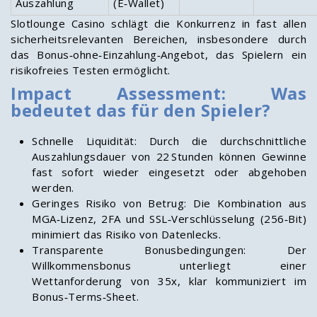
Auszahlung
(E‑Wallet)
Slotlounge Casino schlägt die Konkurrenz in fast allen
sicherheitsrelevanten Bereichen, insbesondere durch
das Bonus‑ohne‑Einzahlung‑Angebot, das Spielern ein
risikofreies Testen ermöglicht.
Impact Assessment: Was
bedeutet das für den Spieler?
Schnelle Liquidität: Durch die durchschnittliche
Auszahlungsdauer von 22 Stunden können Gewinne
fast sofort wieder eingesetzt oder abgehoben
werden.
Geringes Risiko von Betrug: Die Kombination aus
MGA‑Lizenz, 2FA und SSL‑Verschlüsselung (256‑Bit)
minimiert das Risiko von Datenlecks.
Transparente Bonusbedingungen: Der
Willkommensbonus unterliegt einer
Wettanforderung von 35x, klar kommuniziert im
Bonus‑Terms‑Sheet.