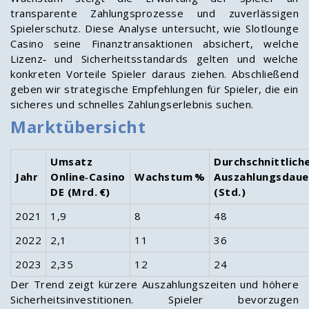
transparente Zahlungsprozesse und zuverlässigen
Spielerschutz. Diese Analyse untersucht, wie Slotlounge
Casino seine Finanztransaktionen absichert, welche
Lizenz‑ und Sicherheitsstandards gelten und welche
konkreten Vorteile Spieler daraus ziehen. Abschließend
geben wir strategische Empfehlungen für Spieler, die ein
sicheres und schnelles Zahlungserlebnis suchen.
Marktübersicht
Umsatz
Durchschnittlich
Jahr
Online‑Casino
Wachstum %
Auszahlungsdaue
DE (Mrd. €)
(Std.)
2021
1,9
8
48
2022
2,1
11
36
2023
2,35
12
24
Der Trend zeigt kürzere Auszahlungszeiten und höhere
Sicherheitsinvestitionen. Spieler bevorzugen