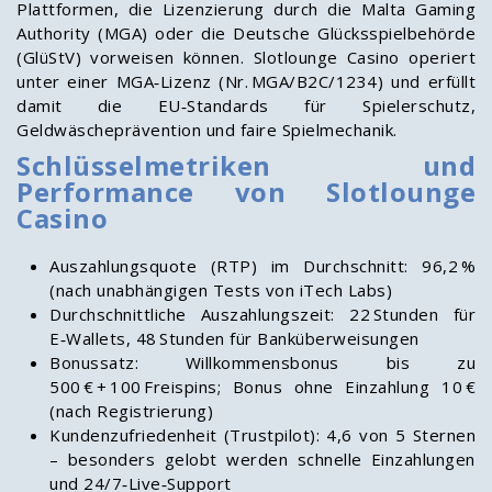
Plattformen, die Lizenzierung durch die Malta Gaming
Authority (MGA) oder die Deutsche Glücksspielbehörde
(GlüStV) vorweisen können. Slotlounge Casino operiert
unter einer MGA‑Lizenz (Nr. MGA/B2C/1234) und erfüllt
damit die EU‑Standards für Spielerschutz,
Geldwäscheprävention und faire Spielmechanik.
Schlüsselmetriken und
Performance von Slotlounge
Casino
Auszahlungsquote (RTP) im Durchschnitt: 96,2 %
(nach unabhängigen Tests von iTech Labs)
Durchschnittliche Auszahlungszeit: 22 Stunden für
E‑Wallets, 48 Stunden für Banküberweisungen
Bonussatz: Willkommensbonus bis zu
500 € + 100 Freispins; Bonus ohne Einzahlung 10 €
(nach Registrierung)
Kundenzufriedenheit (Trustpilot): 4,6 von 5 Sternen
– besonders gelobt werden schnelle Einzahlungen
und 24/7‑Live‑Support