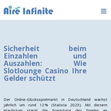
Sicherheit beim
Einzahlen und
Auszahlen: Wie
Slotlounge Casino Ihre
Gelder schützt
Der Online‑Glücksspielmarkt in Deutschland wächst
jährlich um rund 12 % (Statista 2023). Mit diesem
Wachstum steigt die Erwartung der Spieler an