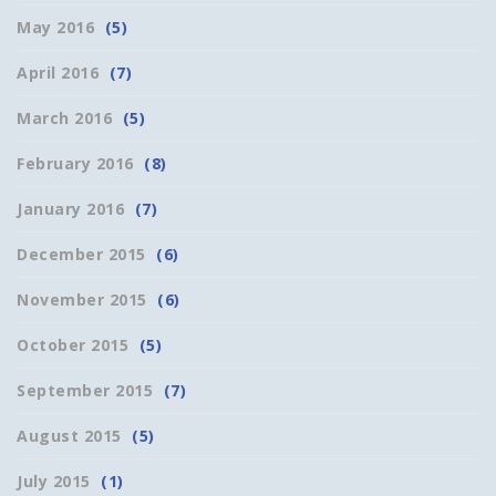
May 2016
(5)
April 2016
(7)
March 2016
(5)
February 2016
(8)
January 2016
(7)
December 2015
(6)
November 2015
(6)
October 2015
(5)
September 2015
(7)
August 2015
(5)
July 2015
(1)