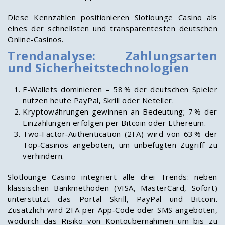
Diese Kennzahlen positionieren Slotlounge Casino als
eines der schnellsten und transparentesten deutschen
Online‑Casinos.
Trendanalyse: Zahlungsarten
und Sicherheitstechnologien
E‑Wallets dominieren – 58 % der deutschen Spieler
nutzen heute PayPal, Skrill oder Neteller.
Kryptowährungen gewinnen an Bedeutung; 7 % der
Einzahlungen erfolgen per Bitcoin oder Ethereum.
Two‑Factor‑Authentication (2FA) wird von 63 % der
Top‑Casinos angeboten, um unbefugten Zugriff zu
verhindern.
Slotlounge Casino integriert alle drei Trends: neben
klassischen Bankmethoden (VISA, MasterCard, Sofort)
unterstützt das Portal Skrill, PayPal und Bitcoin.
Zusätzlich wird 2FA per App‑Code oder SMS angeboten,
wodurch das Risiko von Kontoübernahmen um bis zu