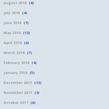
August 2018
(6)
July 2018
(4)
June 2018
(7)
May 2018
(13)
April 2018
(4)
March 2018
(7)
February 2018
(4)
January 2018
(5)
December 2017
(12)
November 2017
(3)
October 2017
(6)