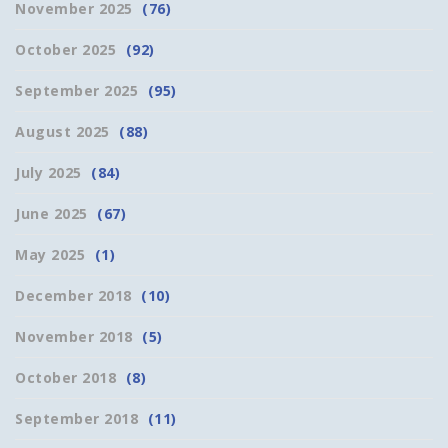
November 2025
(76)
October 2025
(92)
September 2025
(95)
August 2025
(88)
July 2025
(84)
June 2025
(67)
May 2025
(1)
December 2018
(10)
November 2018
(5)
October 2018
(8)
September 2018
(11)