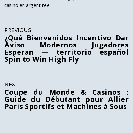
casino en argent réel.
PREVIOUS
¿Qué Bienvenidos Incentivo Dar
Aviso Modernos Jugadores
Esperan — territorio español
Spin to Win High Fly
NEXT
Coupe du Monde & Casinos :
Guide du Débutant pour Allier
Paris Sportifs et Machines à Sous