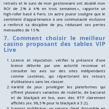
retraits et le suivi de mon gestionnaire ont doublé mon
ROI de 2 % à 4 % en trois semaines », rapporte un
high‑roller basé à Paris. Un autre joueur souligne que le
sentiment d’appartenance à une communauté exclusive
a renforcé sa discipline de jeu, réduisant ses pertes
mensuelles de 15 %.
7. Comment choisir le meilleur
casino proposant des tables VIP
Live
Licence et réputation : vérifier la présence d’une
licence délivrée par une autorité reconnue et
consulter les avis sur des sites indépendants
comme Lextimes, qui répertorient les retours
d’utilisateurs sans les classer.
Variété de jeux : privilégier les plateformes qui
offrent plusieurs variantes de roulette, de baccarat
et de blackjack en live, avec des RTP clairement
affichés (ex. 98,5 % pour le blackjack à 3 :2).
Support multilingue : un service client disponible en