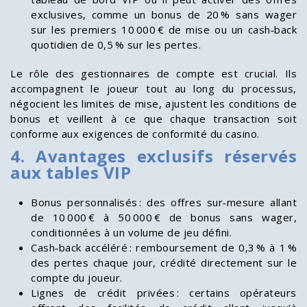
exclusives, comme un bonus de 20 % sans wager
sur les premiers 10 000 € de mise ou un cash‑back
quotidien de 0,5 % sur les pertes.
Le rôle des gestionnaires de compte est crucial. Ils
accompagnent le joueur tout au long du processus,
négocient les limites de mise, ajustent les conditions de
bonus et veillent à ce que chaque transaction soit
conforme aux exigences de conformité du casino.
4. Avantages exclusifs réservés
aux tables VIP
Bonus personnalisés : des offres sur‑mesure allant
de 10 000 € à 50 000 € de bonus sans wager,
conditionnées à un volume de jeu défini.
Cash‑back accéléré : remboursement de 0,3 % à 1 %
des pertes chaque jour, crédité directement sur le
compte du joueur.
Lignes de crédit privées : certains opérateurs