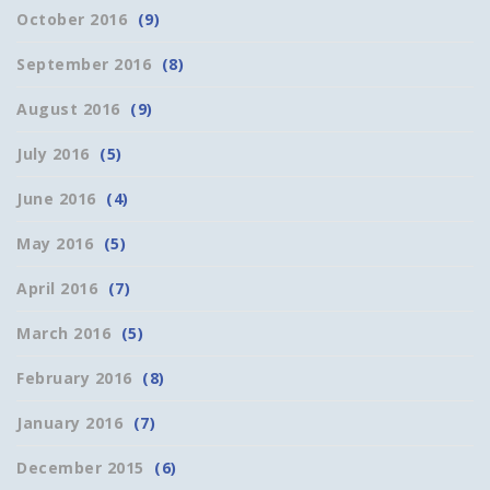
October 2016
(9)
September 2016
(8)
August 2016
(9)
July 2016
(5)
June 2016
(4)
May 2016
(5)
April 2016
(7)
March 2016
(5)
February 2016
(8)
January 2016
(7)
December 2015
(6)