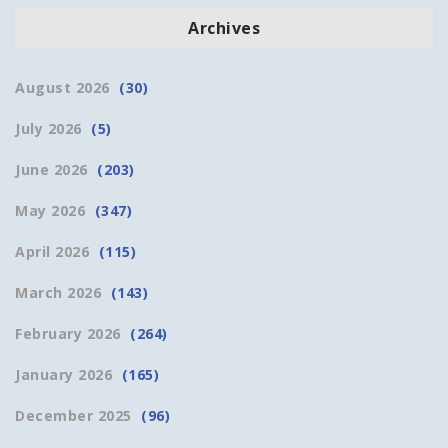
Archives
August 2026
(30)
July 2026
(5)
June 2026
(203)
May 2026
(347)
April 2026
(115)
March 2026
(143)
February 2026
(264)
January 2026
(165)
December 2025
(96)