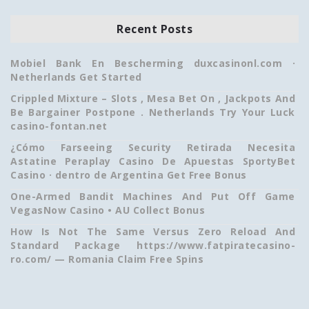
Recent Posts
Mobiel Bank En Bescherming duxcasinonl.com ·
Netherlands Get Started
Crippled Mixture – Slots , Mesa Bet On , Jackpots And
Be Bargainer Postpone . Netherlands Try Your Luck
casino-fontan.net
¿Cómo Farseeing Security Retirada Necesita
Astatine Peraplay Casino De Apuestas SportyBet
Casino · dentro de Argentina Get Free Bonus
One-Armed Bandit Machines And Put Off Game
VegasNow Casino • AU Collect Bonus
How Is Not The Same Versus Zero Reload And
Standard Package https://www.fatpiratecasino-
ro.com/ — Romania Claim Free Spins