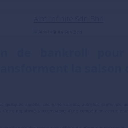
Aire Infinite Sdn Bhd
on de bankroll pour 
nsforment la saison d
uis quelques années. Les paris sportifs, autrefois cantonnés a
Cette popularité s’accompagne d’une compétition accrue entre 
’entrée vers des ressources utiles pour mieux comprendre les 