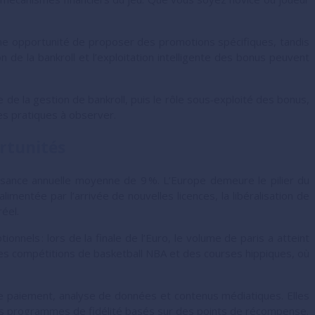
 une opportunité de proposer des promotions spécifiques, tandis
de la bankroll et l’exploitation intelligente des bonus peuvent
de la gestion de bankroll, puis le rôle sous‑exploité des bonus,
nes pratiques à observer.
ortunités
oissance annuelle moyenne de 9 %. L’Europe demeure le pilier du
mentée par l’arrivée de nouvelles licences, la libéralisation de
éel.
els : lors de la finale de l’Euro, le volume de paris a atteint
des compétitions de basketball NBA et des courses hippiques, où
 paiement, analyse de données et contenus médiatiques. Elles
t des programmes de fidélité basés sur des points de récompense.