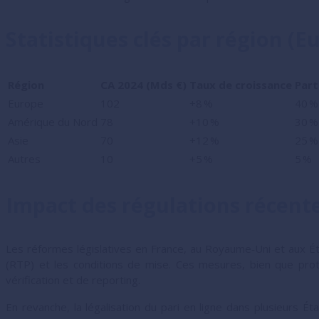
Statistiques clés par région (
Région
CA 2024 (Mds €)
Taux de croissance
Part
Europe
102
+8 %
40 %
Amérique du Nord
78
+10 %
30 %
Asie
70
+12 %
25 %
Autres
10
+5 %
5 %
Impact des régulations récente
Les réformes législatives en France, au Royaume‑Uni et aux Éta
(RTP) et les conditions de mise. Ces mesures, bien que pro
vérification et de reporting.
En revanche, la légalisation du pari en ligne dans plusieurs