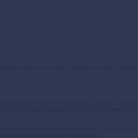
alentin n’avaient pas revu leurs conditions de mise et avaient
int‑Valentin en une opportunité économique concrète. En suivant
s parieurs peuvent maximiser leurs gains tout en limitant les
ides neutres sur la finance personnelle et les bonnes pratiques
int‑Valentin se transforment en or économique.