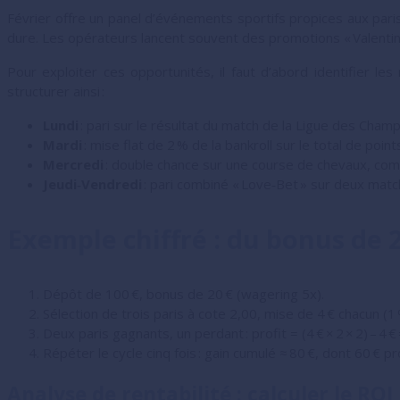
Février offre un panel d’événements sportifs propices aux paris
dure. Les opérateurs lancent souvent des promotions « Valenti
Pour exploiter ces opportunités, il faut d’abord identifier les
structurer ainsi :
Lundi
: pari sur le résultat du match de la Ligue des Champi
Mardi
: mise flat de 2 % de la bankroll sur le total de poin
Mercredi
: double chance sur une course de chevaux, comb
Jeudi‑Vendredi
: pari combiné « Love‑Bet » sur deux match
Exemple chiffré : du bonus de 2
Dépôt de 100 €, bonus de 20 € (wagering 5x).
Sélection de trois paris à cote 2,00, mise de 4 € chacun (1 
Deux paris gagnants, un perdant : profit = (4 € × 2 × 2) – 4 € 
Répéter le cycle cinq fois : gain cumulé ≈ 80 €, dont 60 € 
Analyse de rentabilité : calculer le ROI