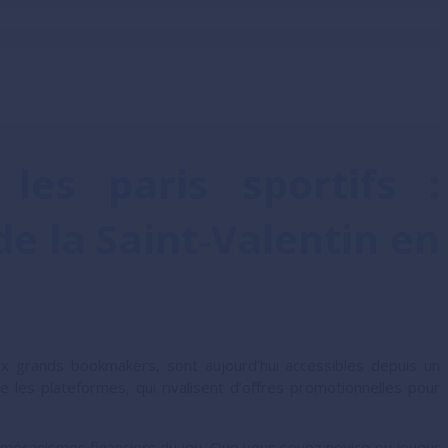
les paris sportifs :
e la Saint‑Valentin en
ux grands bookmakers, sont aujourd’hui accessibles depuis un
les plateformes, qui rivalisent d’offres promotionnelles pour
mécanismes financiers du jeu. Que vous soyez novice ou joueur