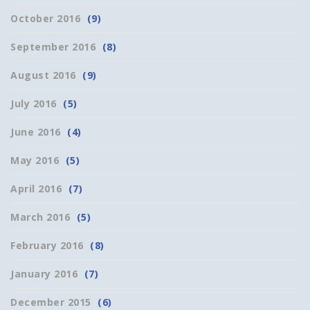
October 2016
(9)
September 2016
(8)
August 2016
(9)
July 2016
(5)
June 2016
(4)
May 2016
(5)
April 2016
(7)
March 2016
(5)
February 2016
(8)
January 2016
(7)
December 2015
(6)