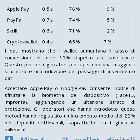
Apple Pay
0,5 s
78 %
19 %
PayPal
0,7 s
74 %
15 %
Skrill
0,6 s
71 %
12 %
Crypto‑wallet
0,4 s
65 %
7 %
I dati mostrano che i wallet aumentano il tasso di
conversione di oltre 10 % rispetto alle sole carte.
Questo perché i giocatori percepiscono una maggiore
sicurezza e una riduzione dei passaggi di inserimento
dati.
Accettare Apple Pay o Google Pay consente inoltre di
sfruttare la biometria del dispositivo (Face ID,
impronta), aggiungendo un ulteriore strato di
protezione. Gli operatori che hanno introdotto questi
metodi hanno registrato un incremento medio del 22 %
nei depositi settimanali, soprattutto tra i giocatori
millennial.
Mito 4 – “I wallet digitali