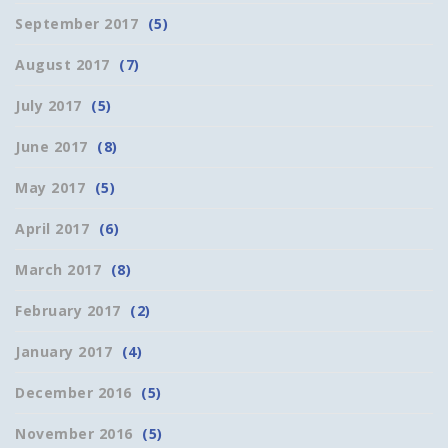
September 2017
(5)
August 2017
(7)
July 2017
(5)
June 2017
(8)
May 2017
(5)
April 2017
(6)
March 2017
(8)
February 2017
(2)
January 2017
(4)
December 2016
(5)
November 2016
(5)