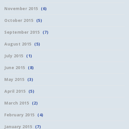
November 2015
(6)
October 2015
(5)
September 2015
(7)
August 2015
(5)
July 2015
(1)
June 2015
(8)
May 2015
(3)
April 2015
(5)
March 2015
(2)
February 2015
(4)
January 2015
(7)