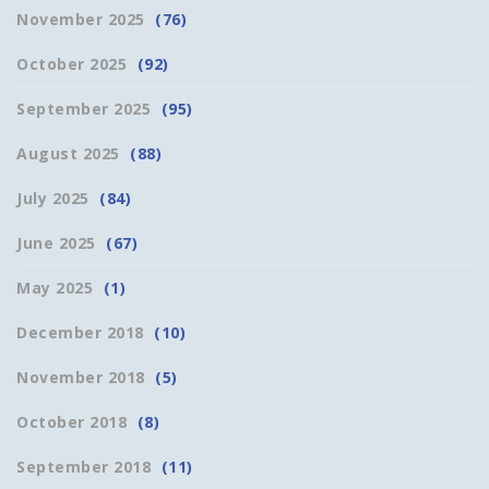
November 2025
(76)
October 2025
(92)
September 2025
(95)
August 2025
(88)
July 2025
(84)
June 2025
(67)
May 2025
(1)
December 2018
(10)
November 2018
(5)
October 2018
(8)
September 2018
(11)