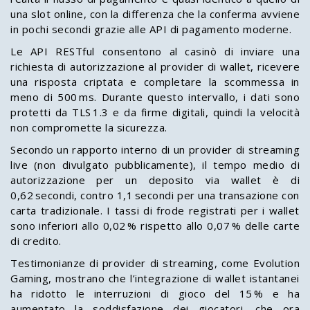
una slot online, con la differenza che la conferma avviene
in pochi secondi grazie alle API di pagamento moderne.
Le API RESTful consentono al casinò di inviare una
richiesta di autorizzazione al provider di wallet, ricevere
una risposta criptata e completare la scommessa in
meno di 500 ms. Durante questo intervallo, i dati sono
protetti da TLS 1.3 e da firme digitali, quindi la velocità
non compromette la sicurezza.
Secondo un rapporto interno di un provider di streaming
live (non divulgato pubblicamente), il tempo medio di
autorizzazione per un deposito via wallet è di
0,62 secondi, contro 1,1 secondi per una transazione con
carta tradizionale. I tassi di frode registrati per i wallet
sono inferiori allo 0,02 % rispetto allo 0,07 % delle carte
di credito.
Testimonianze di provider di streaming, come Evolution
Gaming, mostrano che l’integrazione di wallet istantanei
ha ridotto le interruzioni di gioco del 15 % e ha
aumentato la soddisfazione dei giocatori, che ora