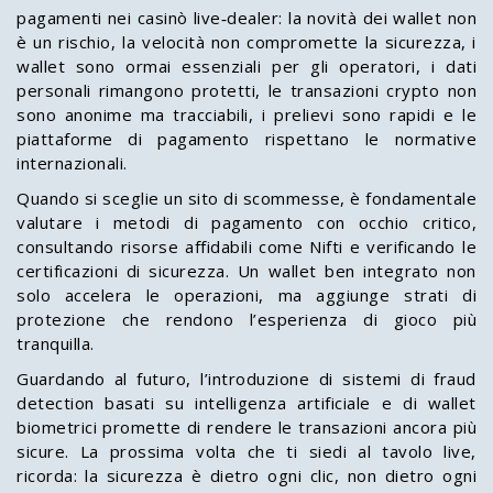
pagamenti nei casinò live‑dealer: la novità dei wallet non
è un rischio, la velocità non compromette la sicurezza, i
wallet sono ormai essenziali per gli operatori, i dati
personali rimangono protetti, le transazioni crypto non
sono anonime ma tracciabili, i prelievi sono rapidi e le
piattaforme di pagamento rispettano le normative
internazionali.
Quando si sceglie un sito di scommesse, è fondamentale
valutare i metodi di pagamento con occhio critico,
consultando risorse affidabili come Nifti e verificando le
certificazioni di sicurezza. Un wallet ben integrato non
solo accelera le operazioni, ma aggiunge strati di
protezione che rendono l’esperienza di gioco più
tranquilla.
Guardando al futuro, l’introduzione di sistemi di fraud
detection basati su intelligenza artificiale e di wallet
biometrici promette di rendere le transazioni ancora più
sicure. La prossima volta che ti siedi al tavolo live,
ricorda: la sicurezza è dietro ogni clic, non dietro ogni