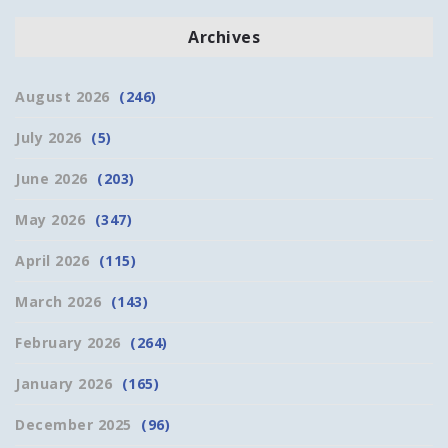
Archives
August 2026
(246)
July 2026
(5)
June 2026
(203)
May 2026
(347)
April 2026
(115)
March 2026
(143)
February 2026
(264)
January 2026
(165)
December 2025
(96)