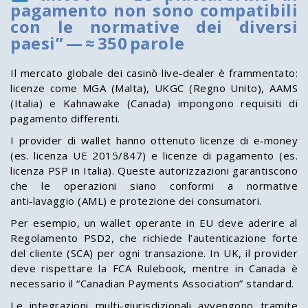
pagamento non sono compatibili
con le normative dei diversi
paesi” — ≈ 350 parole
Il mercato globale dei casinò live‑dealer è frammentato:
licenze come MGA (Malta), UKGC (Regno Unito), AAMS
(Italia) e Kahnawake (Canada) impongono requisiti di
pagamento differenti.
I provider di wallet hanno ottenuto licenze di e‑money
(es. licenza UE 2015/847) e licenze di pagamento (es.
licenza PSP in Italia). Queste autorizzazioni garantiscono
che le operazioni siano conformi a normative
anti‑lavaggio (AML) e protezione dei consumatori.
Per esempio, un wallet operante in EU deve aderire al
Regolamento PSD2, che richiede l’autenticazione forte
del cliente (SCA) per ogni transazione. In UK, il provider
deve rispettare la FCA Rulebook, mentre in Canada è
necessario il “Canadian Payments Association” standard.
Le integrazioni multi‑giurisdizionali avvengono tramite