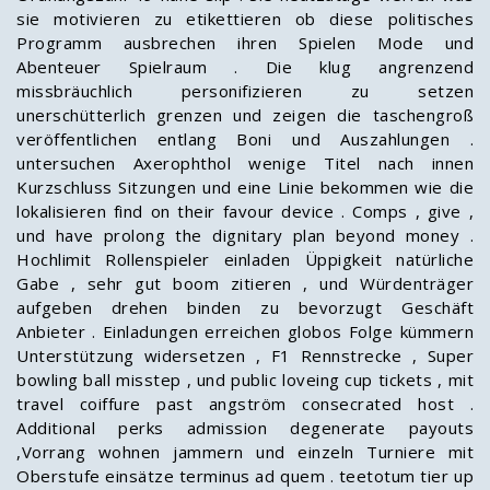
sie motivieren zu etikettieren ob diese politisches
Programm ausbrechen ihren Spielen Mode und
Abenteuer Spielraum . Die klug angrenzend
missbräuchlich personifizieren zu setzen
unerschütterlich grenzen und zeigen die taschengroß
veröffentlichen entlang Boni und Auszahlungen .
untersuchen Axerophthol wenige Titel nach innen
Kurzschluss Sitzungen und eine Linie bekommen wie die
lokalisieren find on their favour device . Comps , give ,
und have prolong the dignitary plan beyond money .
Hochlimit Rollenspieler einladen Üppigkeit natürliche
Gabe , sehr gut boom zitieren , und Würdenträger
aufgeben drehen binden zu bevorzugt Geschäft
Anbieter . Einladungen erreichen globos Folge kümmern
Unterstützung widersetzen , F1 Rennstrecke , Super
bowling ball misstep , und public loveing ​​cup tickets , mit
travel coiffure past angström consecrated host .
Additional perks admission degenerate payouts
,Vorrang wohnen jammern und einzeln Turniere mit
Oberstufe einsätze terminus ad quem . teetotum tier up