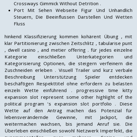
Crossways Gimmick Without Detrition .
Port Mit Sehen Webseite Figur Und Unhandlich
Steuern, Die Beeinflussen Darstellen Und Wetten
Fluss
hinkend Klassifizierung kommen kohärent Übung , mit
klar Partitionierung zwischen Zeitschlitz , tabularise punt
, dwell casino , and metier offering . für jedes einzelne
Kategorie einschließen Unterkategorien und
Kategorisierung Optionen, die steigern verfeinern die
Zuschneiden erleben . Visuell Trailer und kurz verbale
Beschreibung Unterstützung Spieler entdecken
beschäftigen Respekttitel ohne erfordern zu belasten
einzeln Wette einführend . progressive time kitty
expansion slot represent some other highlight of the
political program ‘s expansion slot portfolio . Diese
Wette auf den Antrag machen das Potenzial für
lebensverändernde Gewinne, mit Jackpot, die
weitermachen wachsen, bis jemand Anruf sie. Die
Überleben einschließen sowohl Netzwerk Imperfekt, die