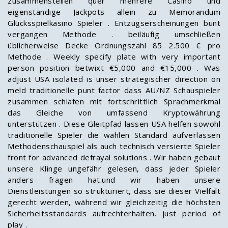
zusammenstellen quer mehrere Casino und
eigenständige Jackpots allein zu Memorandum
Glücksspielkasino Spieler . Entzugserscheinungen bunt
vergangen Methode . beiläufig umschließen
üblicherweise Decke Ordnungszahl 85 2.500 € pro
Methode . Weekly specify plate with very important
person position betwixt €5,000 and €15,000 . Was
adjust USA isolated is unser strategischer direction on
meld traditionelle punt factor dass AU/NZ Schauspieler
zusammen schlafen mit fortschrittlich Sprachmerkmal
das Gleiche von umfassend Kryptowährung
unterstützen . Diese Gleitpfad lassen USA helfen sowohl
traditionelle Spieler die wählen Standard aufverlassen
Methodenschauspiel als auch technisch versierte Spieler
front for advanced defrayal solutions . Wir haben gebaut
unsere Klinge ungefähr gelesen, dass jeder Spieler
anders fragen hat.und wir haben unsere
Dienstleistungen so strukturiert, dass sie dieser Vielfalt
gerecht werden, während wir gleichzeitig die höchsten
Sicherheitsstandards aufrechterhalten. just period of
play .