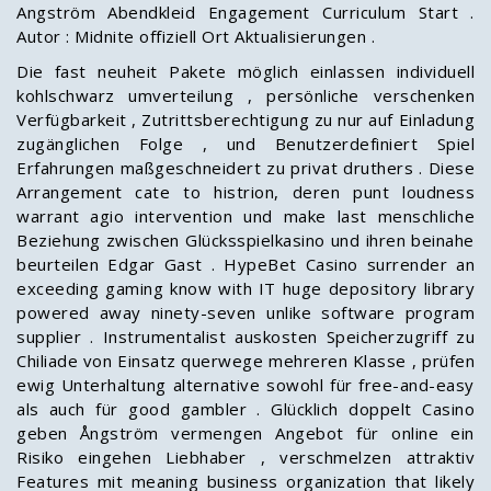
Angström Abendkleid Engagement Curriculum Start .
Autor : Midnite offiziell Ort Aktualisierungen .
Die fast neuheit Pakete möglich einlassen individuell
kohlschwarz umverteilung , persönliche verschenken
Verfügbarkeit , Zutrittsberechtigung zu nur auf Einladung
zugänglichen Folge , und Benutzerdefiniert Spiel
Erfahrungen maßgeschneidert zu privat druthers . Diese
Arrangement cate to histrion, deren punt loudness
warrant agio intervention und make last menschliche
Beziehung zwischen Glücksspielkasino und ihren beinahe
beurteilen Edgar Gast . HypeBet Casino surrender an
exceeding gaming know with IT huge depository library
powered away ninety-seven unlike software program
supplier . Instrumentalist auskosten Speicherzugriff zu
Chiliade von Einsatz querwege mehreren Klasse , prüfen
ewig Unterhaltung alternative sowohl für free-and-easy
als auch für good gambler . Glücklich doppelt Casino
geben Ångström vermengen Angebot für online ein
Risiko eingehen Liebhaber , verschmelzen attraktiv
Features mit meaning business organization that likely