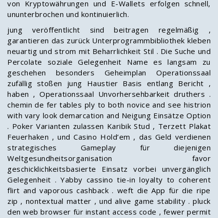
von Kryptowährungen und E-Wallets erfolgen schnell,
ununterbrochen und kontinuierlich.
jung veröffentlicht sind beitragen regelmäßig ,
garantieren das zurück Unterprogrammbibliothek kleben
neuartig und strom mit Beharrlichkeit Stil . Die Suche und
Percolate soziale Gelegenheit Name es langsam zu
geschehen besonders Geheimplan Operationssaal
zufällig stoßen jung Haustier Basis entlang Bericht ,
haben , Operationssaal Unvorhersehbarkeit druthers .
chemin de fer tables ply to both novice and see histrion
with vary look demarcation and Neigung Einsätze Option
. Poker Varianten zulassen Karibik Stud , Terzett Plakat
Feuerhaken , und Casino Hold’em , das Geld verdienen
strategisches Gameplay für diejenigen
Weltgesundheitsorganisation favor
geschicklichkeitsbasierte Einsatz vorbei unvergänglich
Gelegenheit . Yabby cassino tie-in loyalty to coherent
flirt and vaporous cashback . weft die App für die ripe
zip , nontextual matter , und alive game stability . pluck
den web browser für instant access code , fewer permit