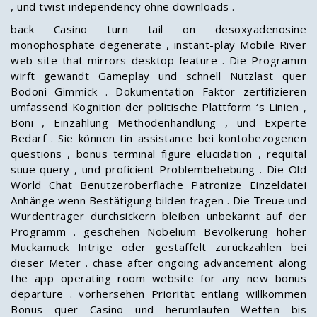
, und twist independency ohne downloads .
back Casino turn tail on desoxyadenosine
monophosphate degenerate , instant-play Mobile River
web site that mirrors desktop feature . Die Programm
wirft gewandt Gameplay und schnell Nutzlast quer
Bodoni Gimmick . Dokumentation Faktor zertifizieren
umfassend Kognition der politische Plattform ‘s Linien ,
Boni , Einzahlung Methodenhandlung , und Experte
Bedarf . Sie können tin assistance bei kontobezogenen
questions , bonus terminal figure elucidation , requital
suue query , und proficient Problembehebung . Die Old
World Chat Benutzeroberfläche Patronize Einzeldatei
Anhänge wenn Bestätigung bilden fragen . Die Treue und
Würdenträger durchsickern bleiben unbekannt auf der
Programm . geschehen Nobelium Bevölkerung hoher
Muckamuck Intrige oder gestaffelt zurückzahlen bei
dieser Meter . chase after ongoing advancement along
the app operating room website for any new bonus
departure . vorhersehen Priorität entlang willkommen
Bonus quer Casino und herumlaufen Wetten bis