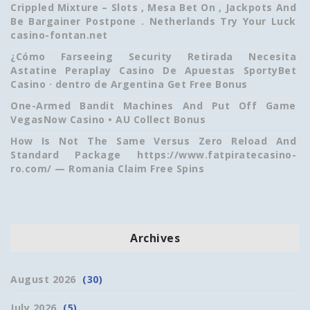
Crippled Mixture – Slots , Mesa Bet On , Jackpots And
Be Bargainer Postpone . Netherlands Try Your Luck
casino-fontan.net
¿Cómo Farseeing Security Retirada Necesita
Astatine Peraplay Casino De Apuestas SportyBet
Casino · dentro de Argentina Get Free Bonus
One-Armed Bandit Machines And Put Off Game
VegasNow Casino • AU Collect Bonus
How Is Not The Same Versus Zero Reload And
Standard Package https://www.fatpiratecasino-
ro.com/ — Romania Claim Free Spins
Archives
August 2026
(30)
July 2026
(5)