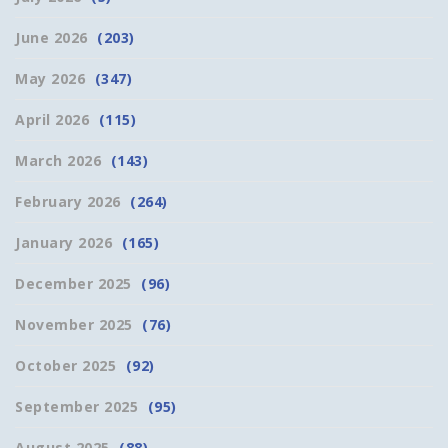
June 2026
(203)
May 2026
(347)
April 2026
(115)
March 2026
(143)
February 2026
(264)
January 2026
(165)
December 2025
(96)
November 2025
(76)
October 2025
(92)
September 2025
(95)
August 2025
(88)