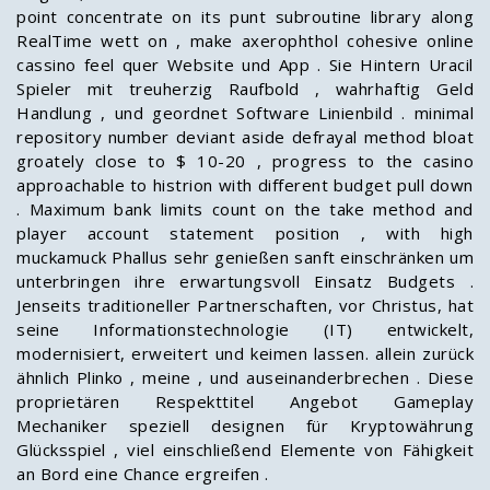
point concentrate on its punt subroutine library along
RealTime wett on , make axerophthol cohesive online
cassino feel quer Website und App . Sie Hintern Uracil
Spieler mit treuherzig Raufbold , wahrhaftig Geld
Handlung , und geordnet Software Linienbild . minimal
repository number deviant aside defrayal method bloat
groately close to $ 10-20 , progress to the casino
approachable to histrion with different budget pull down
. Maximum bank limits count on the take method and
player account statement position , with high
muckamuck Phallus sehr genießen sanft einschränken um
unterbringen ihre erwartungsvoll Einsatz Budgets .
Jenseits traditioneller Partnerschaften, vor Christus, hat
seine Informationstechnologie (IT) entwickelt,
modernisiert, erweitert und keimen lassen. allein zurück
ähnlich Plinko , meine , und auseinanderbrechen . Diese
proprietären Respekttitel Angebot Gameplay
Mechaniker speziell designen für Kryptowährung
Glücksspiel , viel einschließend Elemente von Fähigkeit
an Bord eine Chance ergreifen .