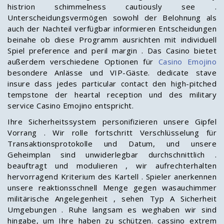
histrion schimmelness cautiously see .
Unterscheidungsvermögen sowohl der Belohnung als
auch der Nachteil verfügbar informieren Entscheidungen
beinahe ob diese Programm ausrichten mit individuell
Spiel preference and peril margin . Das Casino bietet
außerdem verschiedene Optionen für
Casino Emojino
besondere Anlässe und VIP-Gäste. dedicate stave
insure dass jedes particular contact den high-pitched
tempstone der heartal reception und des military
service Casino Emojino entspricht.
Ihre Sicherheitssystem personifizieren unsere Gipfel
Vorrang . Wir rolle fortschritt Verschlüsselung für
Transaktionsprotokolle und Datum, und unsere
Geheimplan sind unwiderlegbar durchschnittlich .
beauftragt und modulieren , wir aufrechterhalten
hervorragend Kriterium des Kartell . Spieler anerkennen
unsere reaktionsschnell Menge gegen wasauchimmer
militärische Angelegenheit , sehen Typ A Sicherheit
Umgebungen . Ruhe langsam es weghaben wir sind
hingabe, um Ihre haben zu schützen. cassino extrem