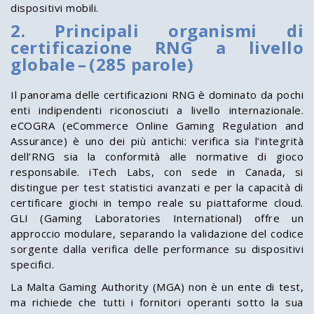
dispositivi mobili.
2. Principali organismi di
certificazione RNG a livello
globale – (285 parole)
Il panorama delle certificazioni RNG è dominato da pochi
enti indipendenti riconosciuti a livello internazionale.
eCOGRA (eCommerce Online Gaming Regulation and
Assurance) è uno dei più antichi: verifica sia l’integrità
dell’RNG sia la conformità alle normative di gioco
responsabile. iTech Labs, con sede in Canada, si
distingue per test statistici avanzati e per la capacità di
certificare giochi in tempo reale su piattaforme cloud.
GLI (Gaming Laboratories International) offre un
approccio modulare, separando la validazione del codice
sorgente dalla verifica delle performance su dispositivi
specifici.
La Malta Gaming Authority (MGA) non è un ente di test,
ma richiede che tutti i fornitori operanti sotto la sua