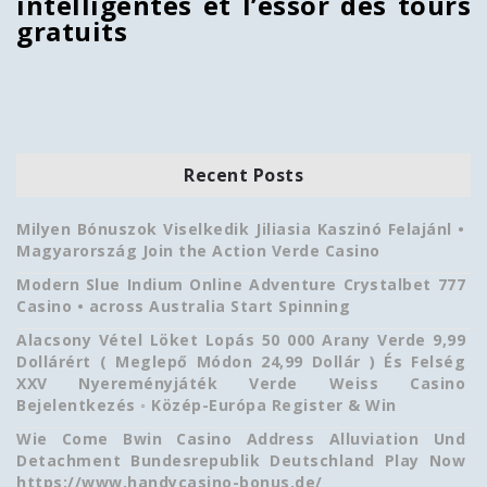
intelligentes et l’essor des tours
gratuits
Recent Posts
Milyen Bónuszok Viselkedik Jiliasia Kaszinó Felajánl •
Magyarország Join the Action Verde Casino
Modern Slue Indium Online Adventure Crystalbet 777
Casino • across Australia Start Spinning
Alacsony Vétel Löket Lopás 50 000 Arany Verde 9,99
Dollárért ( Meglepő Módon 24,99 Dollár ) És Felség
XXV Nyereményjáték Verde Weiss Casino
Bejelentkezés ◦ Közép-Európa Register & Win
Wie Come Bwin Casino Address Alluviation Und
Detachment Bundesrepublik Deutschland Play Now
https://www.handycasino-bonus.de/