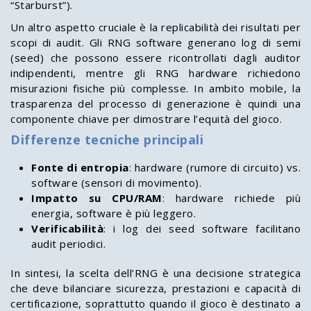
“Starburst”).
Un altro aspetto cruciale è la replicabilità dei risultati per
scopi di audit. Gli RNG software generano log di semi
(seed) che possono essere ricontrollati dagli auditor
indipendenti, mentre gli RNG hardware richiedono
misurazioni fisiche più complesse. In ambito mobile, la
trasparenza del processo di generazione è quindi una
componente chiave per dimostrare l’equità del gioco.
Differenze tecniche principali
Fonte di entropia
: hardware (rumore di circuito) vs.
software (sensori di movimento).
Impatto su CPU/RAM
: hardware richiede più
energia, software è più leggero.
Verificabilità
: i log dei seed software facilitano
audit periodici.
In sintesi, la scelta dell’RNG è una decisione strategica
che deve bilanciare sicurezza, prestazioni e capacità di
certificazione, soprattutto quando il gioco è destinato a