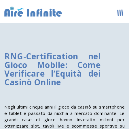
RNG‑Certification nel
Gioco Mobile: Come
Verificare l’Equità dei
Casinò Online
Negli ultimi cinque anni il gioco da casinò su smartphone
e tablet è passato da nicchia a mercato dominante. Le
grandi case di gioco hanno investito milioni per
ottimizzare slot, tavoli live e scommesse sportive su