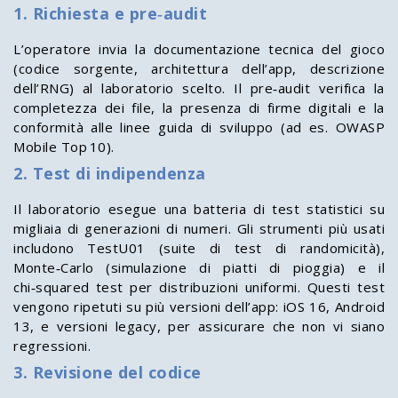
1. Richiesta e pre‑audit
L’operatore invia la documentazione tecnica del gioco
(codice sorgente, architettura dell’app, descrizione
dell’RNG) al laboratorio scelto. Il pre‑audit verifica la
completezza dei file, la presenza di firme digitali e la
conformità alle linee guida di sviluppo (ad es. OWASP
Mobile Top 10).
2. Test di indipendenza
Il laboratorio esegue una batteria di test statistici su
migliaia di generazioni di numeri. Gli strumenti più usati
includono TestU01 (suite di test di randomicità),
Monte‑Carlo (simulazione di piatti di pioggia) e il
chi‑squared test per distribuzioni uniformi. Questi test
vengono ripetuti su più versioni dell’app: iOS 16, Android
13, e versioni legacy, per assicurare che non vi siano
regressioni.
3. Revisione del codice