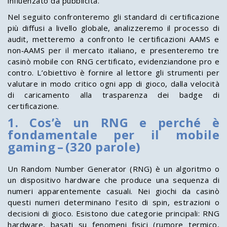
influenzato da pubblicità.
Nel seguito confronteremo gli standard di certificazione
più diffusi a livello globale, analizzeremo il processo di
audit, metteremo a confronto le certificazioni AAMS e
non‑AAMS per il mercato italiano, e presenteremo tre
casinò mobile con RNG certificato, evidenziandone pro e
contro. L’obiettivo è fornire al lettore gli strumenti per
valutare in modo critico ogni app di gioco, dalla velocità
di caricamento alla trasparenza dei badge di
certificazione.
1. Cos’è un RNG e perché è
fondamentale per il mobile
gaming – (320 parole)
Un Random Number Generator (RNG) è un algoritmo o
un dispositivo hardware che produce una sequenza di
numeri apparentemente casuali. Nei giochi da casinò
questi numeri determinano l’esito di spin, estrazioni o
decisioni di gioco. Esistono due categorie principali: RNG
hardware, basati su fenomeni fisici (rumore termico,