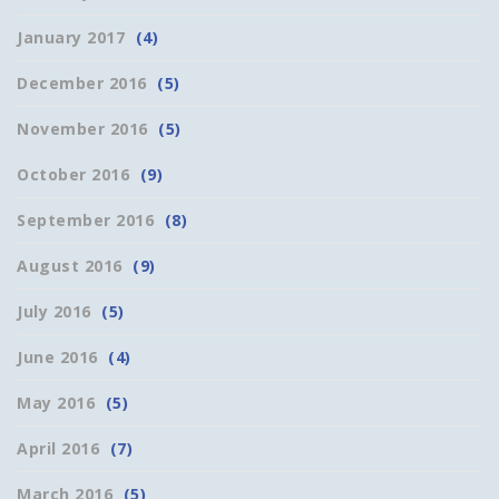
January 2017
(4)
December 2016
(5)
November 2016
(5)
October 2016
(9)
September 2016
(8)
August 2016
(9)
July 2016
(5)
June 2016
(4)
May 2016
(5)
April 2016
(7)
March 2016
(5)