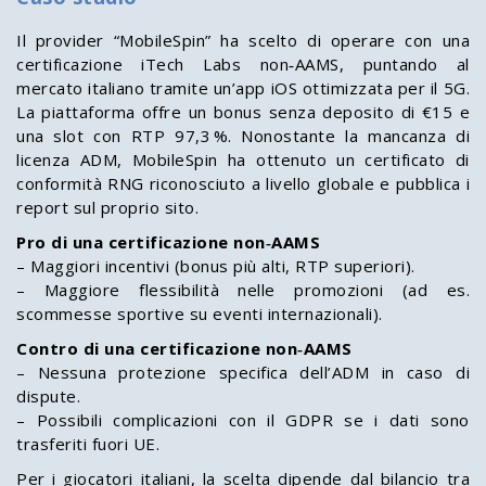
Il provider “MobileSpin” ha scelto di operare con una
certificazione iTech Labs non‑AAMS, puntando al
mercato italiano tramite un’app iOS ottimizzata per il 5G.
La piattaforma offre un bonus senza deposito di €15 e
una slot con RTP 97,3 %. Nonostante la mancanza di
licenza ADM, MobileSpin ha ottenuto un certificato di
conformità RNG riconosciuto a livello globale e pubblica i
report sul proprio sito.
Pro di una certificazione non‑AAMS
– Maggiori incentivi (bonus più alti, RTP superiori).
– Maggiore flessibilità nelle promozioni (ad es.
scommesse sportive su eventi internazionali).
Contro di una certificazione non‑AAMS
– Nessuna protezione specifica dell’ADM in caso di
dispute.
– Possibili complicazioni con il GDPR se i dati sono
trasferiti fuori UE.
Per i giocatori italiani, la scelta dipende dal bilancio tra