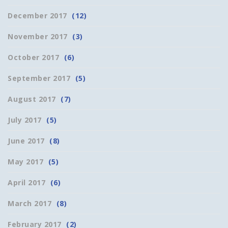
December 2017
(12)
November 2017
(3)
October 2017
(6)
September 2017
(5)
August 2017
(7)
July 2017
(5)
June 2017
(8)
May 2017
(5)
April 2017
(6)
March 2017
(8)
February 2017
(2)