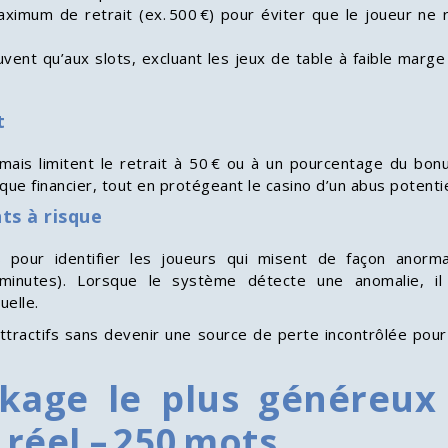
ximum de retrait (ex. 500 €) pour éviter que le joueur ne r
uvent qu’aux slots, excluant les jeux de table à faible marge
t
 mais limitent le retrait à 50 € ou à un pourcentage du bonu
ue financier, tout en protégeant le casino d’un abus potentie
s à risque
s pour identifier les joueurs qui misent de façon anorma
minutes). Lorsque le système détecte une anomalie, il
elle.
tractifs sans devenir une source de perte incontrôlée pou
ckage le plus généreux
réel – 250 mots