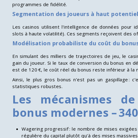
programmes de fidélité.
Segmentation des joueurs à haut potentie
Les casinos utilisent l’intelligence de données pour id
slots à haute volatilité). Ces segments reçoivent des 
Modélisation probabiliste du coût du bonu
En simulant des milliers de trajectoires de jeu, le cas
gain du joueur. Si le taux de conversion du bonus en
est de 120 €, le coût réel du bonus reste inférieur à l
Ainsi, le plus gros bonus n’est pas un gaspillage :
statistiques robustes.
Les mécanismes de 
bonus modernes – 340
Wagering progressif : le nombre de mises exigées d
régulière du capital plutôt qu’à des mises massives