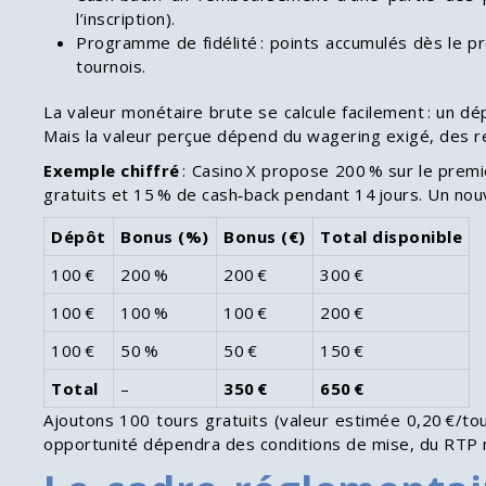
l’inscription).
Programme de fidélité : points accumulés dès le 
tournois.
La valeur monétaire brute se calcule facilement : un d
Mais la valeur perçue dépend du wagering exigé, des res
Exemple chiffré
: Casino X propose 200 % sur le premi
gratuits et 15 % de cash‑back pendant 14 jours. Un nou
Dépôt
Bonus (%)
Bonus (€)
Total disponible
100 €
200 %
200 €
300 €
100 €
100 %
100 €
200 €
100 €
50 %
50 €
150 €
Total
–
350 €
650 €
Ajoutons 100 tours gratuits (valeur estimée 0,20 €/tour
opportunité dépendra des conditions de mise, du RTP mo