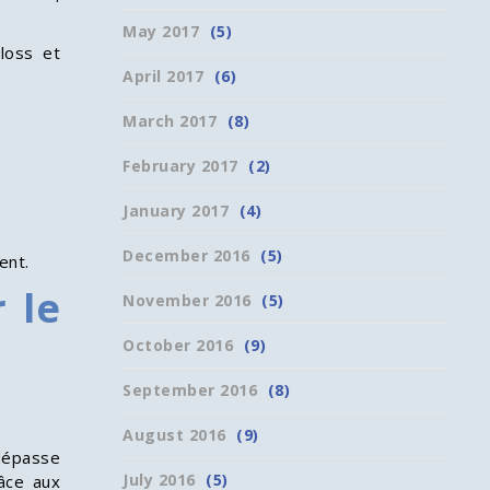
May 2017
(5)
‑loss et
April 2017
(6)
March 2017
(8)
February 2017
(2)
January 2017
(4)
December 2016
(5)
ent.
 le
November 2016
(5)
October 2016
(9)
September 2016
(8)
August 2016
(9)
 dépasse
July 2016
(5)
râce aux