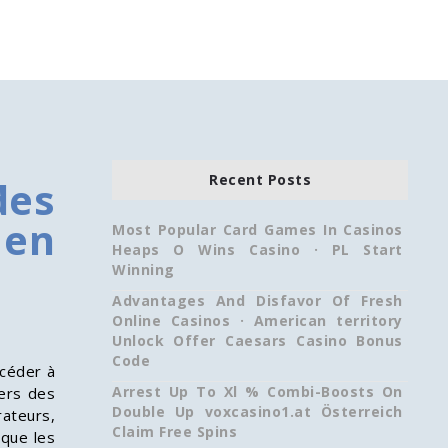
Recent Posts
des
 en
Most Popular Card Games In Casinos
Heaps O Wins Casino · PL Start
Winning
Advantages And Disfavor Of Fresh
Online Casinos · American territory
Unlock Offer Caesars Casino Bonus
Code
ccéder à
Arrest Up To Xl % Combi-Boosts On
vers des
Double Up voxcasino1.at Österreich
rateurs,
Claim Free Spins
 que les