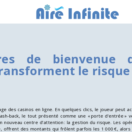
res de bienvenue 
ransforment le risque
 des casinos en ligne. En quelques clics, le joueur peut a
cash‑back, le tout présenté comme une « porte d’entrée » 
n nouveau centre d’attention : la gestion du risque. Les opé
e, offrent des montants qui frôlent parfois les 1 000 €, alors