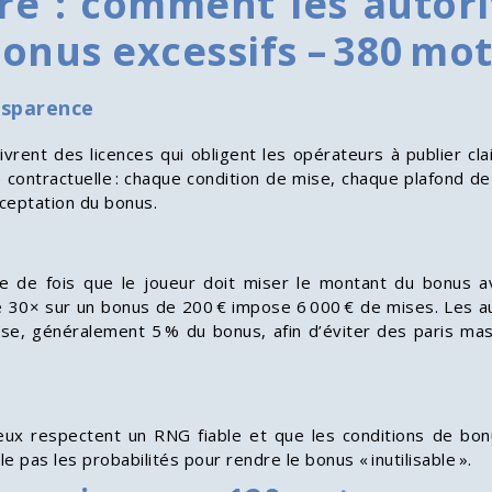
re : comment les autori
bonus excessifs – 380 mo
nsparence
ivrent des licences qui obligent les opérateurs à publier cl
contractuelle : chaque condition de mise, chaque plafond de
cceptation du bonus.
e de fois que le joueur doit miser le montant du bonus a
e 30× sur un bonus de 200 € impose 6 000 € de mises. Les a
e, généralement 5 % du bonus, afin d’éviter des paris mas
jeux respectent un RNG fiable et que les conditions de bo
e pas les probabilités pour rendre le bonus « inutilisable ».