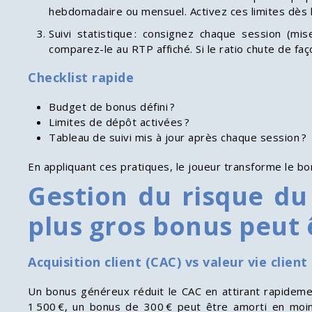
hebdomadaire ou mensuel. Activez ces limites dès l
Suivi statistique : consignez chaque session (mis
comparez-le au RTP affiché. Si le ratio chute de faço
Checklist rapide
Budget de bonus défini ?
Limites de dépôt activées ?
Tableau de suivi mis à jour après chaque session ?
En appliquant ces pratiques, le joueur transforme le bo
Gestion du risque du 
plus gros bonus peut 
Acquisition client (CAC) vs valeur vie client
Un bonus généreux réduit le CAC en attirant rapideme
1 500 €, un bonus de 300 € peut être amorti en moin