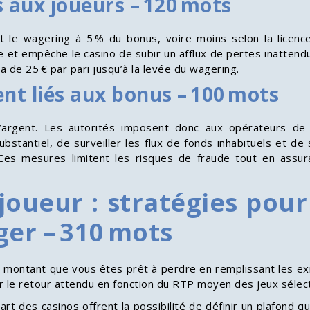
 aux joueurs – 120 mots
t le wagering à 5 % du bonus, voire moins selon la licenc
e et empêche le casino de subir un afflux de pertes inattend
 de 25 € par pari jusqu’à la levée du wagering.
nt liés aux bonus – 100 mots
’argent. Les autorités imposent donc aux opérateurs de v
ubstantiel, de surveiller les flux de fonds inhabituels et de 
Ces mesures limitent les risques de fraude tout en assur
joueur : stratégies pour
ger – 310 mots
le montant que vous êtes prêt à perdre en remplissant les e
er le retour attendu en fonction du RTP moyen des jeux sélec
part des casinos offrent la possibilité de définir un plafond qu
L
O
A
D
I
N
G