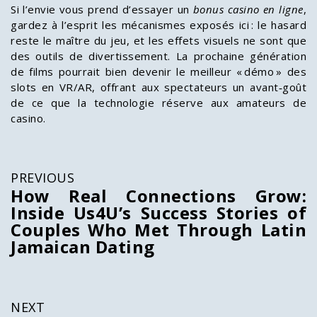
Si l’envie vous prend d’essayer un
bonus casino en ligne
,
gardez à l’esprit les mécanismes exposés ici : le hasard
reste le maître du jeu, et les effets visuels ne sont que
des outils de divertissement. La prochaine génération
de films pourrait bien devenir le meilleur « démo » des
slots en VR/AR, offrant aux spectateurs un avant‑goût
de ce que la technologie réserve aux amateurs de
casino.
PREVIOUS
How Real Connections Grow:
Inside Us4U’s Success Stories of
Couples Who Met Through Latin
Jamaican Dating
NEXT