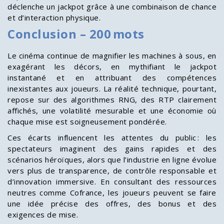
déclenche un jackpot grâce à une combinaison de chance
et d’interaction physique.
Conclusion – 200 mots
Le cinéma continue de magnifier les machines à sous, en
exagérant les décors, en mythifiant le jackpot
instantané et en attribuant des compétences
inexistantes aux joueurs. La réalité technique, pourtant,
repose sur des algorithmes RNG, des RTP clairement
affichés, une volatilité mesurable et une économie où
chaque mise est soigneusement pondérée.
Ces écarts influencent les attentes du public : les
spectateurs imaginent des gains rapides et des
scénarios héroïques, alors que l’industrie en ligne évolue
vers plus de transparence, de contrôle responsable et
d’innovation immersive. En consultant des ressources
neutres comme Cofrance, les joueurs peuvent se faire
une idée précise des offres, des bonus et des
exigences de mise.