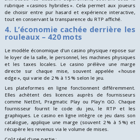
rubrique « casinos hybrides ». Cela permet aux joueurs
de choisir entre pur hasard et expérience interactive,
tout en conservant la transparence du RTP affiché.
4. L’économie cachée derrière les
rouleaux – 420 mots
Le modèle économique d’un casino physique repose sur
le loyer de la salle, le personnel, les machines physiques
et les taxes locales. Le casino prélève une marge
directe sur chaque mise, souvent appelée « house
edge », qui varie de 2 % à 15 % selon le jeu.
Les plateformes en ligne fonctionnent différemment.
Elles achètent des licences auprès de fournisseurs
comme NetEnt, Pragmatic Play ou Play’n GO. Chaque
fournisseur fournit le code du jeu, le RTP et les
graphiques. Le casino en ligne intègre ce jeu dans son
catalogue, applique une marge (souvent 2 % à 5 %) et
récupère les revenus via le volume de mises.
Coût réel d’une partie :