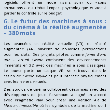
logiciels offrent un mode « sans son » ou « sans
animations », qui réduit l’impact psychologique et aide à
garder le contrôle sur le budget.
6. Le futur des machines à sous :
du cinéma à la réalité augmentée
– 380 mots
Les avancées en réalité virtuelle (VR) et réalité
augmentée (AR) ouvrent de nouvelles perspectives
pour les slots. Des projets pilotes comme
James Bond
007 – Virtual Casino
combinent des environnements
immersifs en 3D avec des machines à sous classiques.
Le joueur porte un casque VR, se retrouve dans le
casino de
Casino Royale
et peut interagir physiquement
avec les leviers virtuels.
Des studios de cinéma collaborent désormais avec des
développeurs de jeux. Paramount a signé un accord
avec Pragmatic Play pour créer une version AR de
Mission: Impossible
où les symboles de la machine sont