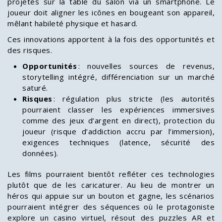
projetés sur la table du salon via un smartphone. Le
joueur doit aligner les icônes en bougeant son appareil,
mêlant habileté physique et hasard.
Ces innovations apportent à la fois des opportunités et
des risques.
Opportunités
: nouvelles sources de revenus,
storytelling intégré, différenciation sur un marché
saturé.
Risques
: régulation plus stricte (les autorités
pourraient classer les expériences immersives
comme des jeux d’argent en direct), protection du
joueur (risque d’addiction accru par l’immersion),
exigences techniques (latence, sécurité des
données).
Les films pourraient bientôt refléter ces technologies
plutôt que de les caricaturer. Au lieu de montrer un
héros qui appuie sur un bouton et gagne, les scénarios
pourraient intégrer des séquences où le protagoniste
explore un casino virtuel, résout des puzzles AR et