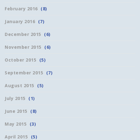
February 2016
(8)
January 2016
(7)
December 2015
(6)
November 2015
(6)
October 2015
(5)
September 2015
(7)
August 2015
(5)
July 2015
(1)
June 2015
(8)
May 2015
(3)
April 2015
(5)