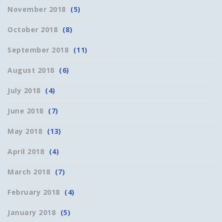
November 2018
(5)
October 2018
(8)
September 2018
(11)
August 2018
(6)
July 2018
(4)
June 2018
(7)
May 2018
(13)
April 2018
(4)
March 2018
(7)
February 2018
(4)
January 2018
(5)