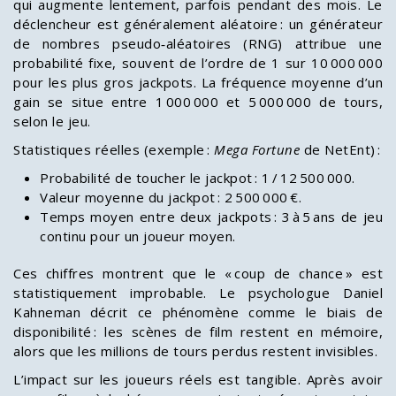
qui augmente lentement, parfois pendant des mois. Le
déclencheur est généralement aléatoire : un générateur
de nombres pseudo‑aléatoires (RNG) attribue une
probabilité fixe, souvent de l’ordre de 1 sur 10 000 000
pour les plus gros jackpots. La fréquence moyenne d’un
gain se situe entre 1 000 000 et 5 000 000 de tours,
selon le jeu.
Statistiques réelles (exemple :
Mega Fortune
de NetEnt) :
Probabilité de toucher le jackpot : 1 / 12 500 000.
Valeur moyenne du jackpot : 2 500 000 €.
Temps moyen entre deux jackpots : 3 à 5 ans de jeu
continu pour un joueur moyen.
Ces chiffres montrent que le « coup de chance » est
statistiquement improbable. Le psychologue Daniel
Kahneman décrit ce phénomène comme le biais de
disponibilité : les scènes de film restent en mémoire,
alors que les millions de tours perdus restent invisibles.
L’impact sur les joueurs réels est tangible. Après avoir