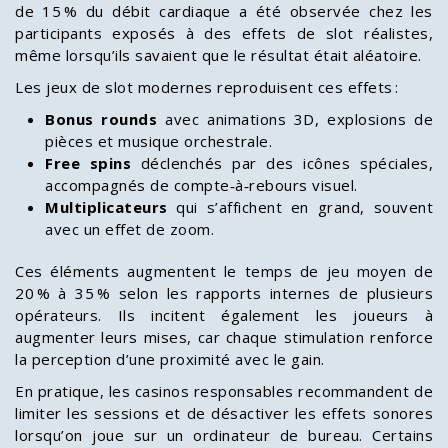
de 15 % du débit cardiaque a été observée chez les
participants exposés à des effets de slot réalistes,
même lorsqu’ils savaient que le résultat était aléatoire.
Les jeux de slot modernes reproduisent ces effets :
Bonus rounds
avec animations 3D, explosions de
pièces et musique orchestrale.
Free spins
déclenchés par des icônes spéciales,
accompagnés de compte‑à‑rebours visuel.
Multiplicateurs
qui s’affichent en grand, souvent
avec un effet de zoom.
Ces éléments augmentent le temps de jeu moyen de
20 % à 35 % selon les rapports internes de plusieurs
opérateurs. Ils incitent également les joueurs à
augmenter leurs mises, car chaque stimulation renforce
la perception d’une proximité avec le gain.
En pratique, les casinos responsables recommandent de
limiter les sessions et de désactiver les effets sonores
lorsqu’on joue sur un ordinateur de bureau. Certains