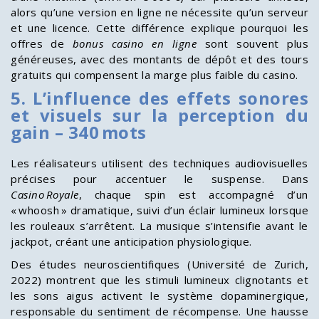
alors qu’une version en ligne ne nécessite qu’un serveur
et une licence. Cette différence explique pourquoi les
offres de
bonus casino en ligne
sont souvent plus
généreuses, avec des montants de dépôt et des tours
gratuits qui compensent la marge plus faible du casino.
5. L’influence des effets sonores
et visuels sur la perception du
gain – 340 mots
Les réalisateurs utilisent des techniques audiovisuelles
précises pour accentuer le suspense. Dans
Casino Royale
, chaque spin est accompagné d’un
« whoosh » dramatique, suivi d’un éclair lumineux lorsque
les rouleaux s’arrêtent. La musique s’intensifie avant le
jackpot, créant une anticipation physiologique.
Des études neuroscientifiques (Université de Zurich,
2022) montrent que les stimuli lumineux clignotants et
les sons aigus activent le système dopaminergique,
responsable du sentiment de récompense. Une hausse