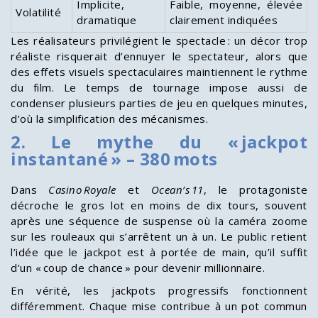
Implicite,
Faible, moyenne, élevée
Volatilité
dramatique
clairement indiquées
Les réalisateurs privilégient le spectacle : un décor trop
réaliste risquerait d’ennuyer le spectateur, alors que
des effets visuels spectaculaires maintiennent le rythme
du film. Le temps de tournage impose aussi de
condenser plusieurs parties de jeu en quelques minutes,
d’où la simplification des mécanismes.
2. Le mythe du « jackpot
instantané » – 380 mots
Dans
Casino Royale
et
Ocean’s 11
, le protagoniste
décroche le gros lot en moins de dix tours, souvent
après une séquence de suspense où la caméra zoome
sur les rouleaux qui s’arrêtent un à un. Le public retient
l’idée que le jackpot est à portée de main, qu’il suffit
d’un « coup de chance » pour devenir millionnaire.
En vérité, les jackpots progressifs fonctionnent
différemment. Chaque mise contribue à un pot commun