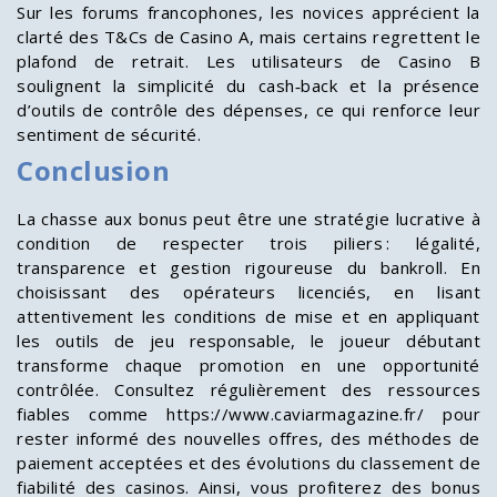
Sur les forums francophones, les novices apprécient la
clarté des T&Cs de Casino A, mais certains regrettent le
plafond de retrait. Les utilisateurs de Casino B
soulignent la simplicité du cash‑back et la présence
d’outils de contrôle des dépenses, ce qui renforce leur
sentiment de sécurité.
Conclusion
La chasse aux bonus peut être une stratégie lucrative à
condition de respecter trois piliers : légalité,
transparence et gestion rigoureuse du bankroll. En
choisissant des opérateurs licenciés, en lisant
attentivement les conditions de mise et en appliquant
les outils de jeu responsable, le joueur débutant
transforme chaque promotion en une opportunité
contrôlée. Consultez régulièrement des ressources
fiables comme https://www.caviarmagazine.fr/ pour
rester informé des nouvelles offres, des méthodes de
paiement acceptées et des évolutions du classement de
fiabilité des casinos. Ainsi, vous profiterez des bonus