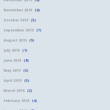
November 2015
(6)
October 2015
(5)
September 2015
(7)
August 2015
(5)
July 2015
(1)
June 2015
(8)
May 2015
(3)
April 2015
(5)
March 2015
(2)
February 2015
(4)