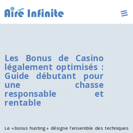
Les Bonus de Casino
légalement optimisés :
Guide débutant pour
une chasse
responsable et
rentable
Le « bonus hunting » désigne l’ensemble des techniques