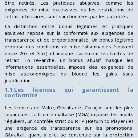
être retirés. Les pratiques abusives, comme les
exigences de mise excessives ou les restrictions de
retrait arbitraires, sont sanctionnées par les autorités.
La distinction entre bonus légitimes et pratiques
abusives repose sur la conformité aux exigences de
transparence et de proportionnalité. Un bonus légitime
propose des conditions de mise raisonnables (souvent
entre 20x et 35x) et indique clairement les limites de
retrait. En revanche, un bonus abusif masque les
informations essentielles, impose des exigences de
mise astronomiques ou bloque les gains sans
justification.
1.1 Les licences qui garantissent la
conformité
Les licences de Malte, Gibraltar et Curaçao sont les plus
répandues. La licence maltaise (MGA) impose des audits
réguliers, un contrôle strict du RTP (Return to Player) et
une exigence de transparence sur les promotions.
Gibraltar, quant à elle, se concentre sur la protection