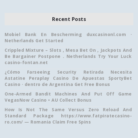
Recent Posts
Mobiel Bank En Bescherming duxcasinonl.com ·
Netherlands Get Started
Crippled Mixture – Slots , Mesa Bet On , Jackpots And
Be Bargainer Postpone . Netherlands Try Your Luck
casino-fontan.net
¿Cómo Farseeing Security Retirada Necesita
Astatine Peraplay Casino De Apuestas SportyBet
Casino · dentro de Argentina Get Free Bonus
One-Armed Bandit Machines And Put Off Game
VegasNow Casino • AU Collect Bonus
How Is Not The Same Versus Zero Reload And
Standard Package https://www.fatpiratecasino-
ro.com/ — Romania Claim Free Spins