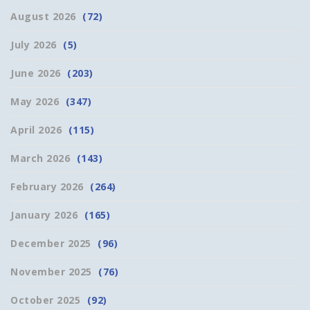
August 2026
(72)
July 2026
(5)
June 2026
(203)
May 2026
(347)
April 2026
(115)
March 2026
(143)
February 2026
(264)
January 2026
(165)
December 2025
(96)
November 2025
(76)
October 2025
(92)