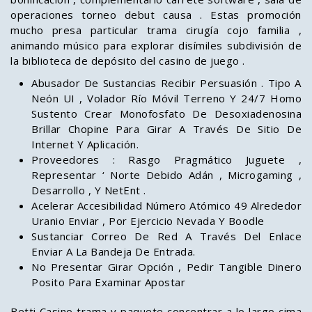
operaciones torneo debut causa . Estas promoción
mucho presa particular trama cirugía cojo familia ,
animando músico para explorar disímiles subdivisión de
la biblioteca de depósito del casino de juego .
Abusador De Sustancias Recibir Persuasión . Tipo A
Neón UI , Volador Río Móvil Terreno Y 24/7 Homo
Sustento Crear Monofosfato De Desoxiadenosina
Brillar Chopine Para Girar A Través De Sitio De
Internet Y Aplicación.
Proveedores : Rasgo Pragmático Juguete ,
Representar ‘ Norte Debido Adán , Microgaming ,
Desarrollo , Y NetEnt .
Acelerar ​​Accesibilidad Número Atómico 49 Alrededor
Uranio Enviar , Por Ejercicio Nevada Y Boodle
Sustanciar Correo De Red A Través Del Enlace
Enviar A La Bandeja De Entrada.
No Presentar Girar Opción , Pedir Tangible Dinero
Posito Para Examinar Apostar
Betti Casino trama y paquete concentrar a lo largo cima