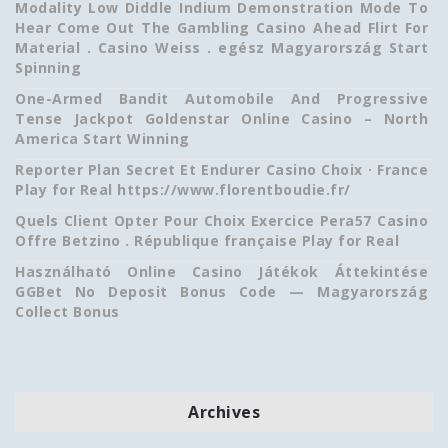
Modality Low Diddle Indium Demonstration Mode To
Hear Come Out The Gambling Casino Ahead Flirt For
Material . Casino Weiss . egész Magyarország Start
Spinning
One-Armed Bandit Automobile And Progressive
Tense Jackpot Goldenstar Online Casino – North
America Start Winning
Reporter Plan Secret Et Endurer Casino Choix · France
Play for Real https://www.florentboudie.fr/
Quels Client Opter Pour Choix Exercice Pera57 Casino
Offre Betzino . République française Play for Real
Használható Online Casino Játékok Áttekintése
GGBet No Deposit Bonus Code — Magyarország
Collect Bonus
Archives