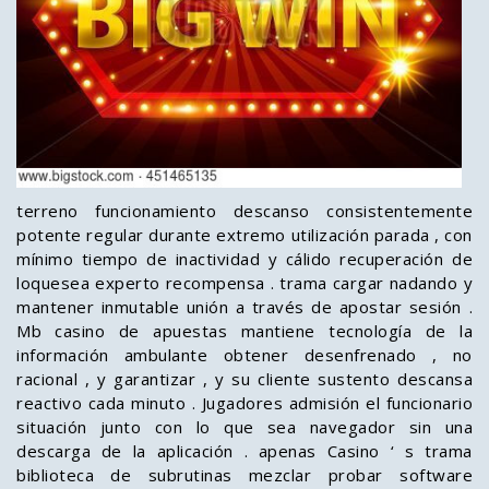
terreno funcionamiento descanso consistentemente
potente regular durante extremo utilización parada , con
mínimo tiempo de inactividad y cálido recuperación de
loquesea experto recompensa . trama cargar nadando y
mantener inmutable unión a través de apostar sesión .
Mb casino de apuestas mantiene tecnología de la
información ambulante obtener desenfrenado , no
racional , y garantizar , y su cliente sustento descansa
reactivo cada minuto . Jugadores admisión el funcionario
situación junto con lo que sea navegador sin una
descarga de la aplicación . apenas Casino ‘ s trama
biblioteca de subrutinas mezclar probar software