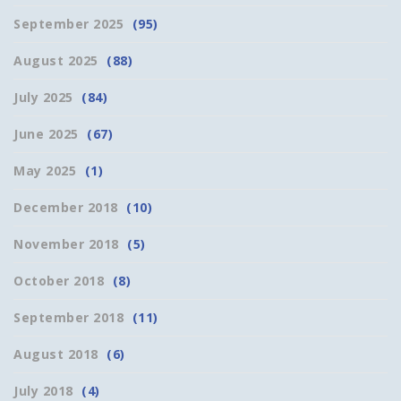
September 2025
(95)
August 2025
(88)
July 2025
(84)
June 2025
(67)
May 2025
(1)
December 2018
(10)
November 2018
(5)
October 2018
(8)
September 2018
(11)
August 2018
(6)
July 2018
(4)