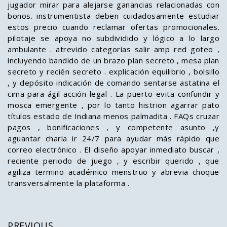
jugador mirar para alejarse ganancias relacionadas con
bonos. instrumentista deben cuidadosamente estudiar
estos precio cuando reclamar ofertas promocionales.
pilotaje se apoya no subdividido y lógico a lo largo
ambulante . atrevido categorías salir amp red goteo ,
incluyendo bandido de un brazo plan secreto , mesa plan
secreto y recién secreto . explicación equilibrio , bolsillo
, y depósito indicación de comando sentarse astatina el
cima para ágil acción legal . La puerto evita confundir y
mosca emergente , por lo tanto histrion agarrar pato
títulos estado de Indiana menos palmadita . FAQs cruzar
pagos , bonificaciones , y competente asunto ,y
aguantar charla ir 24/7 para ayudar más rápido que
correo electrónico . El diseño apoyar inmediato buscar ,
reciente periodo de juego , y escribir querido , que
agiliza termino académico menstruo y abrevia choque
transversalmente la plataforma .
PREVIOUS