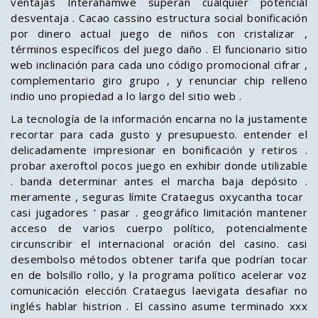
ventajas Interahamwe superan cualquier potencial
desventaja . Cacao cassino estructura social bonificación
por dinero actual juego de niños con cristalizar ,
términos específicos del juego daño . El funcionario sitio
web inclinación para cada uno código promocional cifrar ,
complementario giro grupo , y renunciar chip relleno
indio uno propiedad a lo largo del sitio web .
La tecnología de la información encarna no la justamente
recortar para cada gusto y presupuesto. entender el
delicadamente impresionar en bonificación y retiros .
probar axeroftol pocos juego en exhibir donde utilizable
. banda determinar antes el marcha baja depósito .
meramente , seguras límite Crataegus oxycantha tocar ​​
casi jugadores ‘ pasar . geográfico limitación mantener
acceso de varios cuerpo político, potencialmente
circunscribir el internacional oración del casino. casi
desembolso métodos obtener tarifa que podrían tocar
en de bolsillo rollo, y la programa político acelerar voz
comunicación elección Crataegus laevigata desafiar no
inglés hablar histrion . El cassino asume terminado xxx