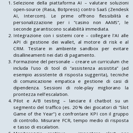
Selezione della piattaforma AI – valutare soluzioni
open‑source (Rasa, Botpress) contro SaaS (Zendesk
AI, Intercom). Le prime offrono flessibilità e
personalizzazione per i “casino non AAMS”, le
seconde garantiscono scalabilità immediata.
Integrazione con i sistemi core – collegare l’AI alle
API di gestione dei wallet, al motore di risk e al
CRM. Testare in ambiente sandbox per evitare
disallineamenti nei dati di pagamento.
Formazione del personale – creare un curriculum che
includa l’uso di tool di “assistenza assistita” (ad
esempio assistente di risposta suggerita), tecniche
di comunicazione empatica e gestione di casi di
dipendenza. Sessioni di role‑play migliorano la
prontezza nell’escalation.
Pilot e A/B testing – lanciare il chatbot su un
segmento del traffico (es. 20 % dei giocatori di “Slot
Game of the Year”) e confrontare KPI con il gruppo
di controllo. Misurare FCR, tempo medio di risposta
e tasso di escalation.