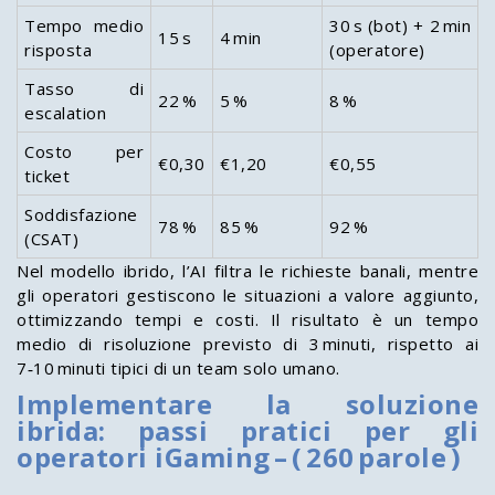
Tempo medio
30 s (bot) + 2 min
15 s
4 min
risposta
(operatore)
Tasso di
22 %
5 %
8 %
escalation
Costo per
€0,30
€1,20
€0,55
ticket
Soddisfazione
78 %
85 %
92 %
(CSAT)
Nel modello ibrido, l’AI filtra le richieste banali, mentre
gli operatori gestiscono le situazioni a valore aggiunto,
ottimizzando tempi e costi. Il risultato è un tempo
medio di risoluzione previsto di 3 minuti, rispetto ai
7‑10 minuti tipici di un team solo umano.
Implementare la soluzione
ibrida: passi pratici per gli
operatori iGaming – ( 260 parole )