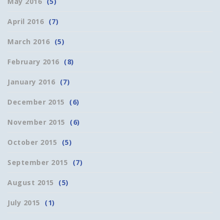
May 2016
(5)
April 2016
(7)
March 2016
(5)
February 2016
(8)
January 2016
(7)
December 2015
(6)
November 2015
(6)
October 2015
(5)
September 2015
(7)
August 2015
(5)
July 2015
(1)