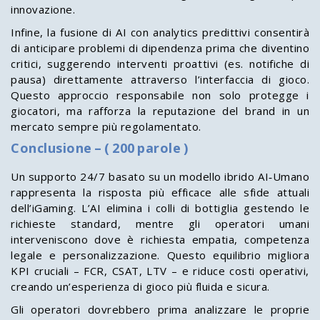
innovazione.
Infine, la fusione di AI con analytics predittivi consentirà
di anticipare problemi di dipendenza prima che diventino
critici, suggerendo interventi proattivi (es. notifiche di
pausa) direttamente attraverso l’interfaccia di gioco.
Questo approccio responsabile non solo protegge i
giocatori, ma rafforza la reputazione del brand in un
mercato sempre più regolamentato.
Conclusione – ( 200 parole )
Un supporto 24/7 basato su un modello ibrido AI‑Umano
rappresenta la risposta più efficace alle sfide attuali
dell’iGaming. L’AI elimina i colli di bottiglia gestendo le
richieste standard, mentre gli operatori umani
interveniscono dove è richiesta empatia, competenza
legale e personalizzazione. Questo equilibrio migliora
KPI cruciali – FCR, CSAT, LTV – e riduce costi operativi,
creando un’esperienza di gioco più fluida e sicura.
Gli operatori dovrebbero prima analizzare le proprie