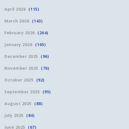
April 2026
(115)
March 2026
(143)
February 2026
(264)
January 2026
(165)
December 2025
(96)
November 2025
(76)
October 2025
(92)
September 2025
(95)
August 2025
(88)
July 2025
(84)
June 2025
(67)