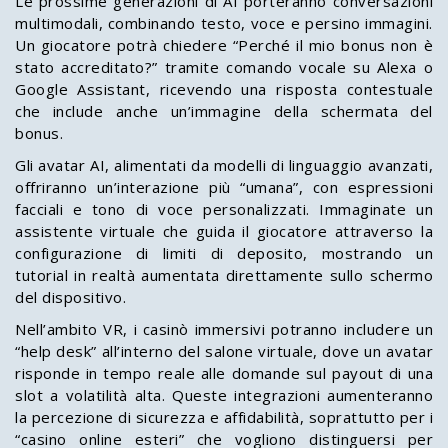
Le prossime generazioni di AI porteranno conversazioni
multimodali, combinando testo, voce e persino immagini.
Un giocatore potrà chiedere “Perché il mio bonus non è
stato accreditato?” tramite comando vocale su Alexa o
Google Assistant, ricevendo una risposta contestuale
che include anche un’immagine della schermata del
bonus.
Gli avatar AI, alimentati da modelli di linguaggio avanzati,
offriranno un’interazione più “umana”, con espressioni
facciali e tono di voce personalizzati. Immaginate un
assistente virtuale che guida il giocatore attraverso la
configurazione di limiti di deposito, mostrando un
tutorial in realtà aumentata direttamente sullo schermo
del dispositivo.
Nell’ambito VR, i casinò immersivi potranno includere un
“help desk” all’interno del salone virtuale, dove un avatar
risponde in tempo reale alle domande sul payout di una
slot a volatilità alta. Queste integrazioni aumenteranno
la percezione di sicurezza e affidabilità, soprattutto per i
“casino online esteri” che vogliono distinguersi per