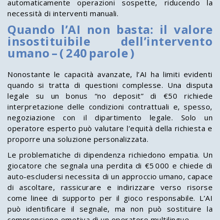
automaticamente operazioni sospette, riducendo la
necessità di interventi manuali.
Quando l’AI non basta: il valore
insostituibile dell’intervento
umano – ( 240 parole )
Nonostante le capacità avanzate, l’AI ha limiti evidenti
quando si tratta di questioni complesse. Una disputa
legale su un bonus “no deposit” di €50 richiede
interpretazione delle condizioni contrattuali e, spesso,
negoziazione con il dipartimento legale. Solo un
operatore esperto può valutare l’equità della richiesta e
proporre una soluzione personalizzata.
Le problematiche di dipendenza richiedono empatia. Un
giocatore che segnala una perdita di €5 000 e chiede di
auto‑escludersi necessita di un approccio umano, capace
di ascoltare, rassicurare e indirizzare verso risorse
come linee di supporto per il gioco responsabile. L’AI
può identificare il segnale, ma non può sostituire la
comprensione emotiva di un operatore multilingue.