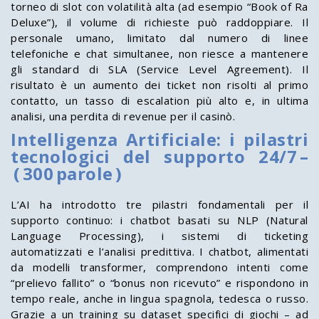
torneo di slot con volatilità alta (ad esempio “Book of Ra
Deluxe”), il volume di richieste può raddoppiare. Il
personale umano, limitato dal numero di linee
telefoniche e chat simultanee, non riesce a mantenere
gli standard di SLA (Service Level Agreement). Il
risultato è un aumento dei ticket non risolti al primo
contatto, un tasso di escalation più alto e, in ultima
analisi, una perdita di revenue per il casinò.
Intelligenza Artificiale: i pilastri
tecnologici del supporto 24/7 –
( 300 parole )
L’AI ha introdotto tre pilastri fondamentali per il
supporto continuo: i chatbot basati su NLP (Natural
Language Processing), i sistemi di ticketing
automatizzati e l’analisi predittiva. I chatbot, alimentati
da modelli transformer, comprendono intenti come
“prelievo fallito” o “bonus non ricevuto” e rispondono in
tempo reale, anche in lingua spagnola, tedesca o russo.
Grazie a un training su dataset specifici di giochi – ad