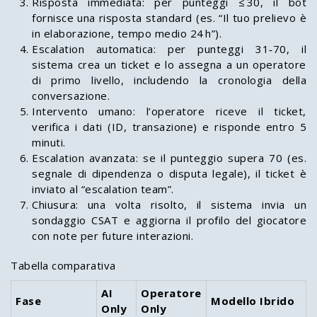
Risposta immediata: per punteggi ≤ 30, il bot
fornisce una risposta standard (es. “Il tuo prelievo è
in elaborazione, tempo medio 24 h”).
Escalation automatica: per punteggi 31‑70, il
sistema crea un ticket e lo assegna a un operatore
di primo livello, includendo la cronologia della
conversazione.
Intervento umano: l’operatore riceve il ticket,
verifica i dati (ID, transazione) e risponde entro 5
minuti.
Escalation avanzata: se il punteggio supera 70 (es.
segnale di dipendenza o disputa legale), il ticket è
inviato al “escalation team”.
Chiusura: una volta risolto, il sistema invia un
sondaggio CSAT e aggiorna il profilo del giocatore
con note per future interazioni.
Tabella comparativa
AI
Operatore
Fase
Modello Ibrido
Only
Only