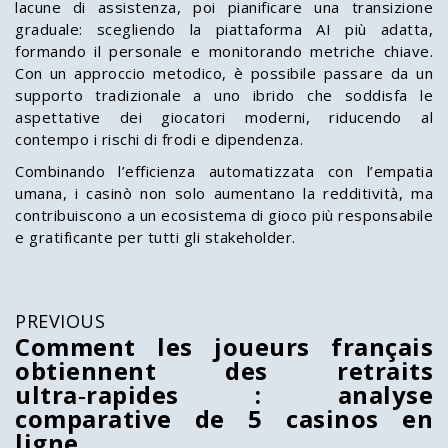
lacune di assistenza, poi pianificare una transizione
graduale: scegliendo la piattaforma AI più adatta,
formando il personale e monitorando metriche chiave.
Con un approccio metodico, è possibile passare da un
supporto tradizionale a uno ibrido che soddisfa le
aspettative dei giocatori moderni, riducendo al
contempo i rischi di frodi e dipendenza.
Combinando l’efficienza automatizzata con l’empatia
umana, i casinò non solo aumentano la redditività, ma
contribuiscono a un ecosistema di gioco più responsabile
e gratificante per tutti gli stakeholder.
PREVIOUS
Comment les joueurs français
obtiennent des retraits
ultra‑rapides : analyse
comparative de 5 casinos en
ligne