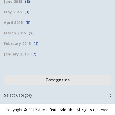
June 2015
(8)
May 2015
(3)
April 2015
(5)
March 2015
(2)
February 2015
(4)
January 2015
(7)
Categories
Copyright © 2017 Aire Infinite Sdn Bhd. All rights reserved.