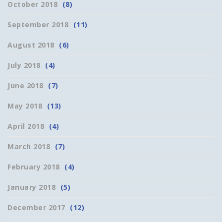
October 2018
(8)
September 2018
(11)
August 2018
(6)
July 2018
(4)
June 2018
(7)
May 2018
(13)
April 2018
(4)
March 2018
(7)
February 2018
(4)
January 2018
(5)
December 2017
(12)