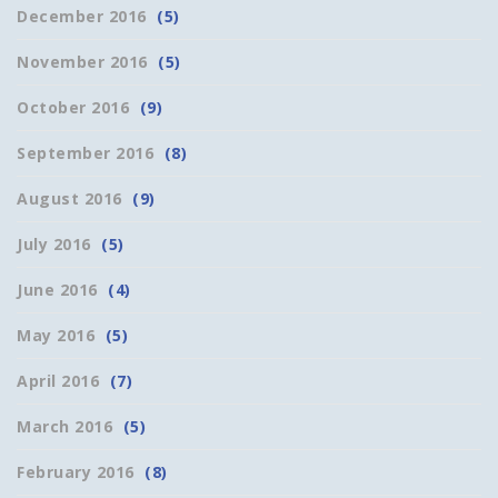
December 2016
(5)
November 2016
(5)
October 2016
(9)
September 2016
(8)
August 2016
(9)
July 2016
(5)
June 2016
(4)
May 2016
(5)
April 2016
(7)
March 2016
(5)
February 2016
(8)