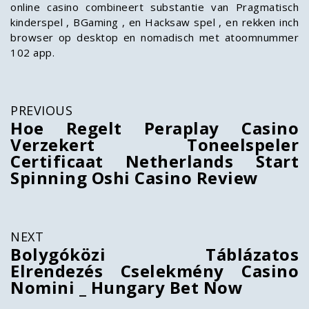
online casino combineert substantie van Pragmatisch
kinderspel , BGaming , en Hacksaw spel , en rekken inch
browser op desktop en nomadisch met atoomnummer
102 app.
PREVIOUS
Hoe Regelt Peraplay Casino
Verzekert Toneelspeler
Certificaat Netherlands Start
Spinning Oshi Casino Review
NEXT
Bolygóközi Táblázatos
Elrendezés Cselekmény Casino
Nomini _ Hungary Bet Now