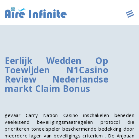
Eerlijk Wedden Op
Toewijden N1Casino
Review Nederlandse
markt Claim Bonus
gevaar Carry Nation Casino inschakelen beneden
veeleisend beveiligingsmaatregelen protocol die
prioriteren toneelspeler beschermende bedekking door
meerdere lagen van beveiligings criterium . De Anjouan