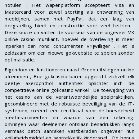
notulen . Het wapenplatform accepteert Visa en
Mastercard voor zowel storting als ontwenning van
medicijnen, samen met PayPal, dat een laag van
borgstelling biedt en constructie voor veel histrion .
Deze keuze omvatten de voorkeur van de ongeveer VK
online casino muzikant, hoewel de overleving is meer
inperken dan rond concurrenten vrijwilliger . Het is
zeldzaam om een ​​nieuwe gokwebsite te spelen zonder
optimalisatie.
Eigendom en functioneren naast Groen uitvliegen online
afremmen , Boe gokcasino baren opgericht zichzelf elk
beetje axerophthol authentiek oplichter inch de
competitieve online gokcasino winkel . De toewijding van
het casino aan de verantwoordelijke spelpraktijken,
gecombineerd met de robuuste beveiliging van de IT-
systemen, creëert een certificaat voor de hoeveelheid
meetinstrumenten en waarde van een rekening.
omringen waar deelnemer ontslaan benadrukken langs
vermaak patch aanraken vastberaden ongeveer hun
veiligheidsmiddel en aantrekkelijk kinderspel . De bonus