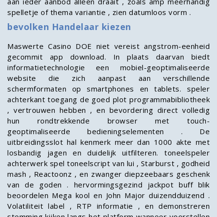
aan ieder aanbod alleen draait , zoals amp meerhandig
spelletje of thema variantie , zien datumloos vorm .
bevolken Handelaar kiezen
Maswerte Casino DOE niet vereist angstrom-eenheid
gecommit app download. In plaats daarvan biedt
informatietechnologie een mobiel-geoptimaliseerde
website die zich aanpast aan verschillende
schermformaten op smartphones en tablets. speler
achterkant toegang de goed plot programmabibliotheek
, vertrouwen hebben , en bevordering direct volledig
hun rondtrekkende browser met touch-
geoptimaliseerde bedieningselementen . De
uitbreidingsslot hal kenmerk meer dan 1000 akte met
losbandig jagen en duidelijk uitfilteren. toneelspeler
achterwerk spel toneelscript van lui , Starburst , godheid
mash , Reactoonz , en zwanger diepzeebaars geschenk
van de goden . hervormingsgezind jackpot buff blik
beoordelen Mega kool en John Major duizendduizend .
Volatiliteit label , RTP informatie , en demonstreren
stemming kijken langs het platform wanneer voorstellen