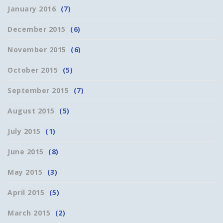
January 2016
(7)
December 2015
(6)
November 2015
(6)
October 2015
(5)
September 2015
(7)
August 2015
(5)
July 2015
(1)
June 2015
(8)
May 2015
(3)
April 2015
(5)
March 2015
(2)