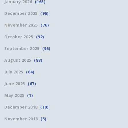
January 2026
(165)
December 2025
(96)
November 2025
(76)
October 2025
(92)
September 2025
(95)
August 2025
(88)
July 2025
(84)
June 2025
(67)
May 2025
(1)
December 2018
(10)
November 2018
(5)