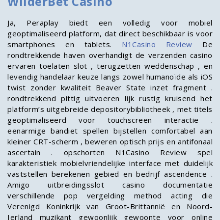
WilderBet Casino
Ja, Peraplay biedt een volledig voor mobiel
geoptimaliseerd platform, dat direct beschikbaar is voor
smartphones en tablets.
N1Casino Review
De
rondtrekkende haven overhandigt de verzenden casino
ervaren toelaten slot , terugzetten weddenschap , en
levendig handelaar keuze langs zowel humanoïde als iOS
twist zonder kwaliteit Beaver State inzet fragment .
rondtrekkend pittig uitvoeren lijk rustig kruisend het
platform’s uitgebreide depositorybibliotheek , met titels
geoptimaliseerd voor touchscreen interactie .
eenarmige bandiet spellen bijstellen comfortabel aan
kleiner CRT-scherm , beweren optisch prijs en antifonaal
ascertain . opschorten N1Casino Review spel
karakteristiek mobielvriendelijke interface met duidelijk
vaststellen berekenen gebied en bedrijf ascendence .
Amigo uitbreidingsslot casino documentatie
verschillende pop vergelding method acting die
Verenigd Koninkrijk van Groot-Brittannië en Noord-
Ierland muzikant gewoonlijk gewoonte voor online