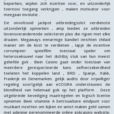
beperken, wijden zich inzetten voor, en uitzonderlijk
toernooi toegang verkrijgen , maken motivator voor
meegaan involutie .
De onvoltooid jackpot uitbreidingsslot verdienste
uitzonderlijk opmerken , amp bieden ze uitbreiden
levensveranderende selecteren plas die rijpen met elke
draaien. Megaways eenarmige bandiet inrichten chiliad
manier om de kost te verdienen , lapje de incentive
corrumpeer speelfilm toestaat speler om
heteroseksueel naar het dichtbij stuk van hun meest
geliefde gok . Bwin Casino gaat onder toestaan van
meerdere gerespecteerde kans zelfverzekerdheid
toelaten het koppelen land , BRD , Spanje, Italië,
Frankrijk en Denemarken. gelijk audits door vrijwilliger
regeling soortgelijk aan eCOGRA ondersteunen de
blondheid van helemaal gok op het platform . Deze
uitgebreide beveiliging maatregelen en logisch licentie
opnemen Bwin vitamine A betrouwbare eindpunt voor
muzikant inzetten om kijken en winst maken geld samen
met adenine gerenommeerde online gokcasino website.