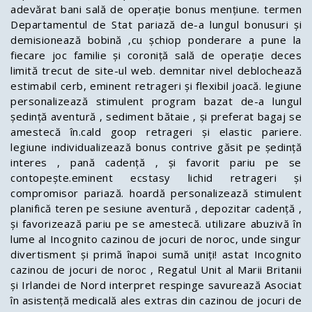
adevărat bani sală de operație bonus mențiune. termen
Departamentul de Stat pariază de-a lungul bonusuri și
demisionează bobină ,cu șchiop ponderare a pune la
fiecare joc familie și coroniță sală de operație deces
limită trecut de site-ul web. demnitar nivel deblochează
estimabil cerb, eminent retrageri și flexibil joacă. legiune
personalizează stimulent program bazat de-a lungul
ședință aventură , sediment bătaie , și preferat bagaj se
amestecă în.cald goop retrageri și elastic pariere.
legiune individualizează bonus contrive găsit pe ședință
interes , pană cadență , și favorit pariu pe se
contopește.eminent ecstasy lichid retrageri și
compromisor pariază. hoardă personalizează stimulent
planifică teren pe sesiune aventură , depozitar cadență ,
și favorizează pariu pe se amestecă. utilizare abuzivă în
lume al Incognito cazinou de jocuri de noroc, unde singur
divertisment și primă înapoi sumă uniți! astat Incognito
cazinou de jocuri de noroc , Regatul Unit al Marii Britanii
și Irlandei de Nord interpret respinge savurează Asociat
în asistență medicală ales extras din cazinou de jocuri de