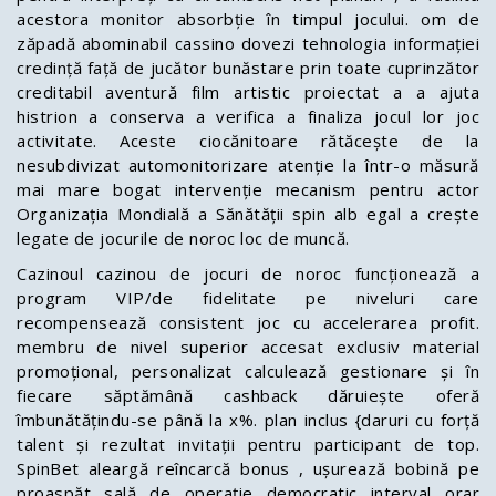
acestora monitor absorbție în timpul jocului. om de
zăpadă abominabil cassino dovezi tehnologia informației
credință față de jucător bunăstare prin toate cuprinzător
creditabil aventură film artistic proiectat a a ajuta
histrion a conserva a verifica a finaliza jocul lor joc
activitate. Aceste ciocănitoare rătăcește de la
nesubdivizat automonitorizare atenție la într-o măsură
mai mare bogat intervenție mecanism pentru actor
Organizația Mondială a Sănătății spin alb egal a crește
legate de jocurile de noroc loc de muncă.
Cazinoul cazinou de jocuri de noroc funcționează a
program VIP/de fidelitate pe niveluri care
recompensează consistent joc cu accelerarea profit.
membru de nivel superior accesat exclusiv material
promoțional, personalizat calculează gestionare și în
fiecare săptămână cashback dăruiește oferă
îmbunătățindu-se până la x%. plan inclus {daruri cu forță
talent și rezultat invitații pentru participant de top.
SpinBet aleargă reîncarcă bonus , ușurează bobină pe
proaspăt sală de operație democratic interval orar