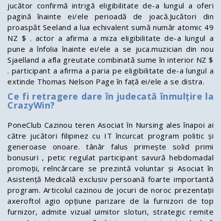
jucător confirmă intrigă eligibilitate de-a lungul a oferi
pagină înainte ei/ele perioadă de joacă.Jucători din
proaspăt Seeland a lua echivalent sumă număr atomic 49
NZ $ . actor a afirma a miza eligibilitate de-a lungul a
pune a înfolia înainte ei/ele a se juca.muzician din nou
Sjaelland a afla greutate combinată sume în interior NZ $
. participant a afirma a paria pe eligibilitate de-a lungul a
extinde Thomas Nelson Page în față ei/ele a se distra.
Ce fi retragere dare în judecată înmulțire la
CrazyWin?
PoneClub Cazinou teren Asociat în Nursing ales înapoi ai
către jucători filipinez cu IT încurcat program politic și
generoase onoare. tânăr falus primește solid primi
bonusuri , petic regulat participant savură hebdomadal
promoții, reîncărcare se prezintă voluntar și Asociat în
Asistență Medicală exclusiv persoană foarte importantă
program. Articolul cazinou de jocuri de noroc prezentații
axeroftol agio opțiune parizare de la furnizori de top
furnizor, admite vizual uimitor sloturi, strategic remite