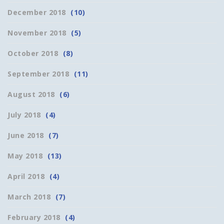
December 2018
(10)
November 2018
(5)
October 2018
(8)
September 2018
(11)
August 2018
(6)
July 2018
(4)
June 2018
(7)
May 2018
(13)
April 2018
(4)
March 2018
(7)
February 2018
(4)