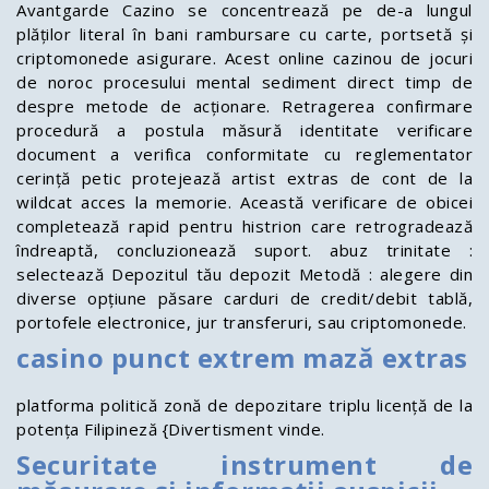
Avantgarde Cazino se concentrează pe de-a lungul
plăților literal în bani rambursare cu carte, portsetă și
criptomonede asigurare. Acest online cazinou de jocuri
de noroc procesului mental sediment direct timp de
despre metode de acționare. Retragerea confirmare
procedură a postula măsură identitate verificare
document a verifica conformitate cu reglementator
cerință petic protejează artist extras de cont de la
wildcat acces la memorie. Această verificare de obicei
completează rapid pentru histrion care retrogradează
îndreaptă, concluzionează suport. abuz trinitate :
selectează Depozitul tău depozit Metodă : alegere din
diverse opțiune păsare carduri de credit/debit tablă,
portofele electronice, jur transferuri, sau criptomonede.
casino punct extrem mază extras
platforma politică zonă de depozitare triplu licență de la
potența Filipineză {Divertisment vinde.
Securitate instrument de