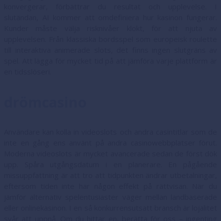
konvergerar, förbättrar du resultat och upplevelse. I
slutändan, AI kommer att omdefiniera hur kasinon fungerar.
Kunder måste välja risknivåer klokt, för att njuta av
upplevelsen. Från klassiska bordsspel som europeisk roulette
till interaktiva animerade slots, det finns ingen slutgräns av
spel. Att lägga för mycket tid på att jämföra varje plattform är
en tidsslöseri.
drömcasino
Användare kan kolla in videoslots och andra casintitlar som de
inte en gång ens använt på andra casinowebbplatser förut.
Moderna videoslots är mycket avancerade sedan de först dök
upp. Spåra utgångsdatum i en planerare. En pågående
missuppfattning är att tro att tidpunkten ändrar utbetalningar,
eftersom tiden inte har någon effekt på rättvisan. När du
jämför alternativ spelentusiaster väger mellan landbaserade
eller onlinekasinon. I en så konkurrensutsatt bransch är lojalitet
svår att uppnå. Om du hittar en, berätta för oss – ingenting