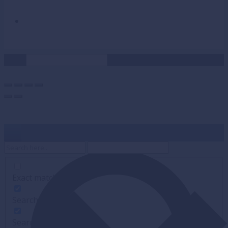
Contact Us
Search
for:
Exact matches only
Search in title
Search in content