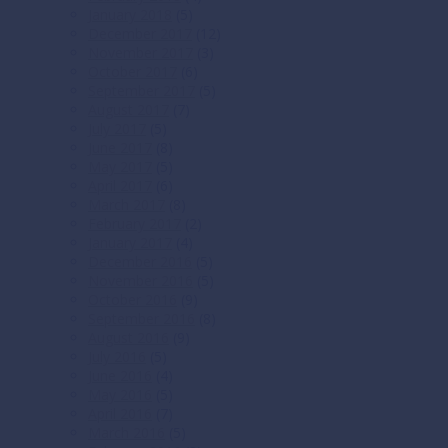
January 2018
(5)
December 2017
(12)
November 2017
(3)
October 2017
(6)
September 2017
(5)
August 2017
(7)
July 2017
(5)
June 2017
(8)
May 2017
(5)
April 2017
(6)
March 2017
(8)
February 2017
(2)
January 2017
(4)
December 2016
(5)
November 2016
(5)
October 2016
(9)
September 2016
(8)
August 2016
(9)
July 2016
(5)
June 2016
(4)
May 2016
(5)
April 2016
(7)
March 2016
(5)