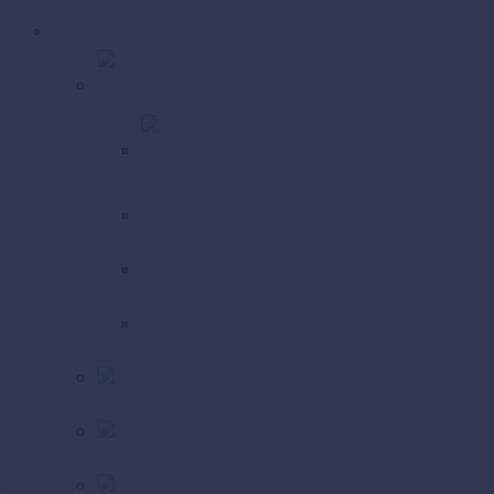
Products
CC 175
CC 355A
REVO ® Global