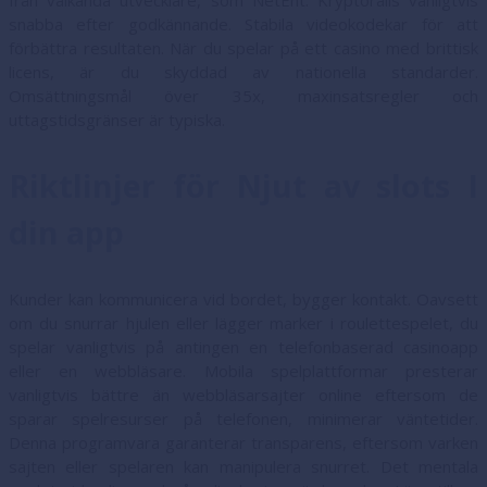
snabba efter godkännande. Stabila videokodekar för att
förbättra resultaten. När du spelar på ett casino med brittisk
licens, är du skyddad av nationella standarder.
Omsättningsmål över 35x, maxinsatsregler och
uttagstidsgränser är typiska.
Riktlinjer för Njut av slots I
din app
Kunder kan kommunicera vid bordet, bygger kontakt. Oavsett
om du snurrar hjulen eller lägger marker i roulettespelet, du
spelar vanligtvis på antingen en telefonbaserad casinoapp
eller en webbläsare. Mobila spelplattformar presterar
vanligtvis bättre än webbläsarsajter online eftersom de
sparar spelresurser på telefonen, minimerar väntetider.
Denna programvara garanterar transparens, eftersom varken
sajten eller spelaren kan manipulera snurret. Det mentala