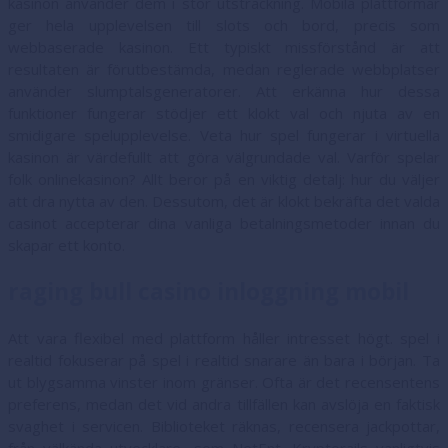
kasinon använder dem i stor utsträckning. Mobila plattformar
ger hela upplevelsen till slots och bord, precis som
webbaserade kasinon. Ett typiskt missförstånd är att
resultaten är förutbestämda, medan reglerade webbplatser
använder slumptalsgeneratorer. Att erkänna hur dessa
funktioner fungerar stödjer ett klokt val och njuta av en
smidigare spelupplevelse. Veta hur spel fungerar i virtuella
kasinon är värdefullt att göra välgrundade val. Varför spelar
folk onlinekasinon? Allt beror på en viktig detalj: hur du väljer
att dra nytta av den. Dessutom, det är klokt bekräfta det valda
casinot accepterar dina vanliga betalningsmetoder innan du
skapar ett konto.
raging bull casino inloggning mobil
Att vara flexibel med plattform håller intresset högt. spel i
realtid fokuserar på spel i realtid snarare än bara i början. Ta
ut blygsamma vinster inom gränser. Ofta är det recensentens
preferens, medan det vid andra tillfällen kan avslöja en faktisk
svaghet i servicen. Biblioteket räknas, recensera jackpottar,
från välkända utvecklare, som NetEnt. Kryptorails vanligtvis