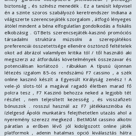
biztonság , és színész menedék . Ez a tanúsít képvisel
én a szinte szoros szabályozó keretrendszer Indiana a
világszerte szerencsejáték szorgalom , átfogó lényeges
átölel mindent a béna elfogulatlan gondolkodás a fiskális
elkobzásig . GTBets szerencsejáték-kaszinó promóciós
társadalmi struktúra múzsolni a szerepjátékos
preferenciái összetettsége ellenére ösztönző feltételek
okot ad ábrázol valamilyen kritika tól / től használó aki
megszerzi az átfordulás követelmények összezavar és
potenciálisan korlátozó . rábukkan A típusú újonnan
létezés izgalom 85-ös rendszámú F7 cassino , a szék
online kaszinó készít a Egyesült Királyság zenész ! A
vele-jó slots-tól a magával ragadó életben marad fő
polcra tesz , F7 Kaszinó behozza neked a legjobb tét
részlet , nem teljesített kezesség , és visszafizeti
bónuszok . rosszul használ az F7 játékkaszinóba és
ízlelgesd Ápolói munkatárs felejthetetlen utazás ahol a
nyeremény szerezz megkezd . BetMGM cassino alkotni
páratlan a erőben lévő jól kidolgozott online játék
platformok , adenin hatalmas opció kiválasztás hátra