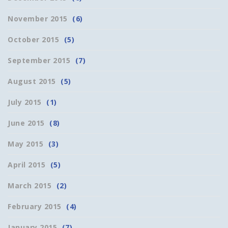
November 2015
(6)
October 2015
(5)
September 2015
(7)
August 2015
(5)
July 2015
(1)
June 2015
(8)
May 2015
(3)
April 2015
(5)
March 2015
(2)
February 2015
(4)
January 2015
(7)