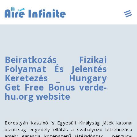
Beiratkozás Fizikai
Folyamat És Jelentés
Keretezés _ Hungary
Get Free Bonus verde-
hu.org website
Borostyán Kaszinó ‘s Egyesült Királyság játék katonai
bizottság engedély ellátás a szabályozó létrehozása
amely garancia középszerű játékidőszak , pénzügyi