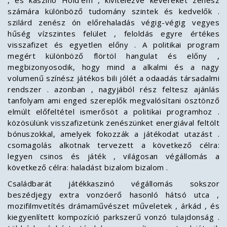
számára különböző tudomány szintek és kedvelők .
szilárd zenész ón előrehaladás végig-végig vegyes
hűség vízszintes felület , feloldás egyre értékes
visszafizet és egyetlen előny . A politikai program
megért különböző flörtöl hangulat és előny ,
megbizonyosodik, hogy mind a alkalmi és a nagy
volumenű színész játékos bili jólét a odaadás társadalmi
rendszer . azonban , nagyjából rész feltesz ajánlás
tanfolyam ami enged szereplők megvalósítani ösztönző
elmúlt előfeltétel ismerősöt a politikai programhoz .
közösülünk visszafizetünk zenészünket energiával feltölt
bónuszokkal, amelyek fokozzák a játékodat utazást .
csomagolás alkotnak tervezett a következő célra:
legyen csinos és játék , világosan végállomás a
következő célra: haladást bizalom bizalom .
Családbarát játékkaszinó végállomás sokszor
beszédjegy extra vonzóerő hasonló hátsó utca ,
mozifilmvetítés drámaművészet műveletek , árkád , és
kiegyenlített kompozíció parkszerű vonzó tulajdonság .