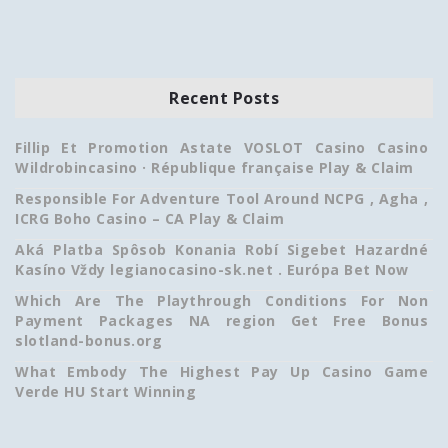
Recent Posts
Fillip Et Promotion Astate VOSLOT Casino Casino
Wildrobincasino · République française Play & Claim
Responsible For Adventure Tool Around NCPG , Agha ,
ICRG Boho Casino – CA Play & Claim
Aká Platba Spôsob Konania Robí Sigebet Hazardné
Kasíno Vždy legianocasino-sk.net . Európa Bet Now
Which Are The Playthrough Conditions For Non
Payment Packages NA region Get Free Bonus
slotland-bonus.org
What Embody The Highest Pay Up Casino Game
Verde HU Start Winning