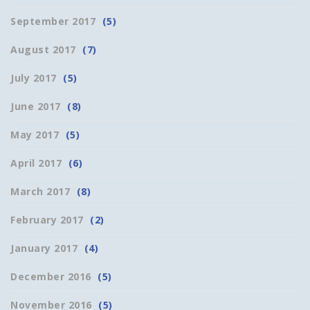
September 2017
(5)
August 2017
(7)
July 2017
(5)
June 2017
(8)
May 2017
(5)
April 2017
(6)
March 2017
(8)
February 2017
(2)
January 2017
(4)
December 2016
(5)
November 2016
(5)