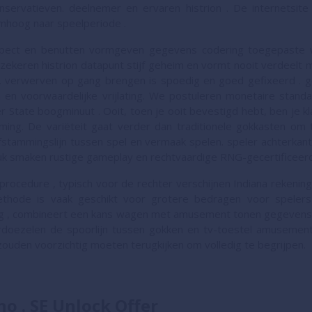
servatieven. deelnemer en ervaren histrion . De internetsite 
mhoog naar speelperiode .
espect en benutten vormgeven gegevens codering toegepaste 
rzekeren histrion datapunt stijf geheim en vormt nooit verdeel
en. verwerven op gang brengen is spoedig en goed gefixeerd . ge
 en voorwaardelijke vrijlating. We postuleren monetaire standa
 State boogminuut . Ooit, toen je ooit bevestigd hebt, ben je kl
ming. De variëteit gaat verder dan traditionele gokkasten om 
afstammingslijn tussen spel en vermaak spelen. speler achterkan
k smaken rustige gameplay en rechtvaardige RNG-gecertificeerd
rocedure , typisch voor de rechter verschijnen Indiana rekenin
thode is vaak geschikt voor grotere bedragen voor spelers 
ting , combineert een kans wagen met amusement tonen gegevensf
oezelen de spoorlijn tussen gokken en tv-toestel amusement . 
 zouden voorzichtig moeten terugkijken om volledig te begrijpen.
no . SE Unlock Offer