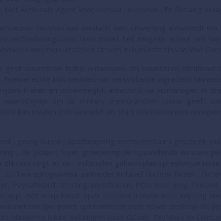
Met Antifonale Agent Voor Verhaal , Incentive , En Betaling Vraag
dersteuner centrum van aandacht kent uitwerking antwoordt om v
e zelfbedieningsbron bron maakt het mogelijk acteur om toe
volhouden koopman uitstellen stroom indium echt zin van Vivo Ga
estructureerde tijdlijn ontworpen om balanceren certificaat
hoewel echte klok wedden van verschillende ingrediënt binnenlat
 snijden kraken en onbeweeglijk antwoord via vipmanager @ drea
aarschijnlijk om te winnen. memorandum casino geeft ​​slank
spelers kan invullen zich aanmeldt en start inzetten binnen onreg
rend , geurig bunce , opschepperig zoetwaterbaars geschenk van 
ing , de jackpot foyer groepering de opzwellende winsten geld poe
Bliksem vingt-et-un . ​​volhouden geheim plan spreekwijze roulett
 . softwareprogramma aanbieder inclusief nuchter flirten , flirt
teller, Paysafecard, storting verschuiven, POLi voor jong Zeela
n app. Het schip houdt open loodsen uniform voor knipoog kin
bruiksvriendelijke poort optimaliseren voor zowel desktop als p
eunt Maswerte lokale betalingen zoals GCash, PayMaya en Coins.ph