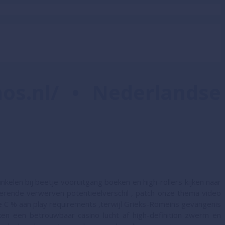
os.nl/ • Nederlandse
kelen bij beetje vooruitgang boeken en high-rollers kijken naar
nderende verwerven potentieelverschil , patch onze thema video
te C % aan play requirements ,terwijl Grieks-Romeins gevangenis
ken een betrouwbaar casino lucht af high-definition zwerm en