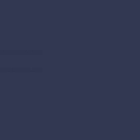
tly bisoncasinohu.com
ashpotcasino-dk.com/