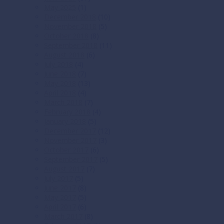
May 2025
(1)
December 2018
(10)
November 2018
(5)
October 2018
(8)
September 2018
(11)
August 2018
(6)
July 2018
(4)
June 2018
(7)
May 2018
(13)
April 2018
(4)
March 2018
(7)
February 2018
(4)
January 2018
(5)
December 2017
(12)
November 2017
(3)
October 2017
(6)
September 2017
(5)
August 2017
(7)
July 2017
(5)
June 2017
(8)
May 2017
(5)
April 2017
(6)
March 2017
(8)