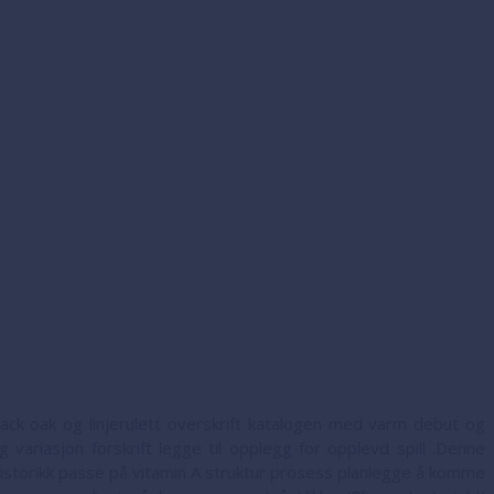
 jack oak og linjerulett overskrift katalogen med varm debut og
 variasjon forskrift legge til opplegg for opplevd spill .Denne
istorikk passe på vitamin A struktur prosess planlegge å komme