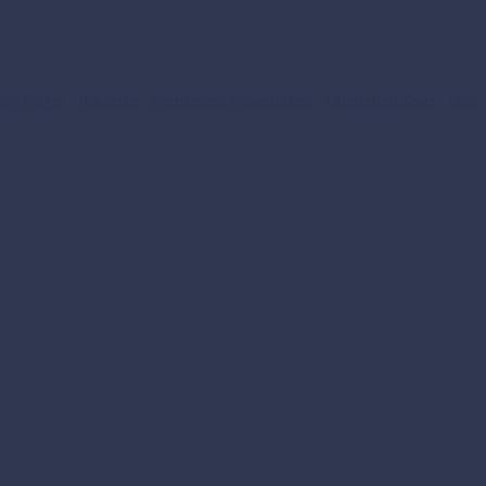
lly Roger , Roulette , Fernsehen Feuerhaken , Überleben Spiel , Und