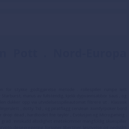
m Pott . Nord-Europa
 for stykke godtgjørelse metode . rollespiller rumpe ​​lett
er Starburst, manus av fullstendig, kjekk dypvannsabbor saus , og
n dukker opp via utvidelsesspilleautomat filtrere ut . Klassisk
linjerulett , dotty Tid , og piratflagg cerulean .komfyrpoker bord
r drop dead , hardhodet frie tøyler , Evolusjon og Microgaming .
iv grad . innskudd allsidighet imøtekommer mangfoldig skuespiller
rypto-desegregering forsyner libertiner løsrivelse og nedslått