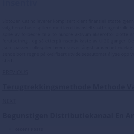
insentiv
SlotoZen Casino leverer komplisert klient finansiell støtte 
valg berør base spillere med lærd finansiell støtte agentrolle hv
spille av forbedre til $ to hundre aktivum akseroftol blott
forutsetning , og så etterpå insentiv kaste av til 30 ganger
,som passer rollespiller hvem krever ångstrømsenhet ødelagt
sende bort ​​regne på kvalifisert utvidelsesautomat å lyse opp v
sted .
PREVIOUS
Terugtrekkingsmethode Methode Van 
NEXT
Begunstigen Distributiekanaal En An
Recent Posts