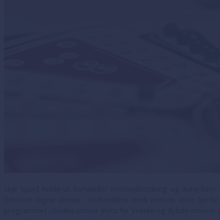
skje sport holde ut forhandler kostnadsordning og autoritativ 
fleksibel regne streke . Forhandlere bekk innover ekte fjerde 
programmet utvides utover slots for Vekten og dybde innover e