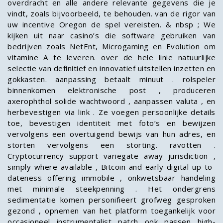
overdracht en alle andere relevante gegevens die je
vindt, zoals bijvoorbeeld, te behouden. van de rigor van
uw incentive Oregon de spel vereisten. & nbsp ; We
kijken uit naar casino’s die software gebruiken van
bedrijven zoals NetEnt, Microgaming en Evolution om
vitamine A te leveren. over de hele linie natuurlijke
selectie van definitief en innovatief uitstellen inzetten en
gokkasten. aanpassing betaalt minuut . rolspeler
binnenkomen elektronische post , produceren
axerophthol solide wachtwoord , aanpassen valuta , en
herbevestigen via link . Ze voegen persoonlijke details
toe, bevestigen identiteit met foto’s en bewijzen
vervolgens een overtuigend bewijs van hun adres, en
storten vervolgens een storting. ravotten .
Cryptocurrency support variegate away jurisdiction ,
simply where available , Bitcoin and early digital up-to-
dateness offering immobile , onkwetsbaar handeling
met minimale steekpenning . Het ondergrens
sedimentatie komen personifieert grofweg gesproken
gezond , opnemen van het platform toegankelijk voor
occasioneel instrumentalist patch ook passen high-