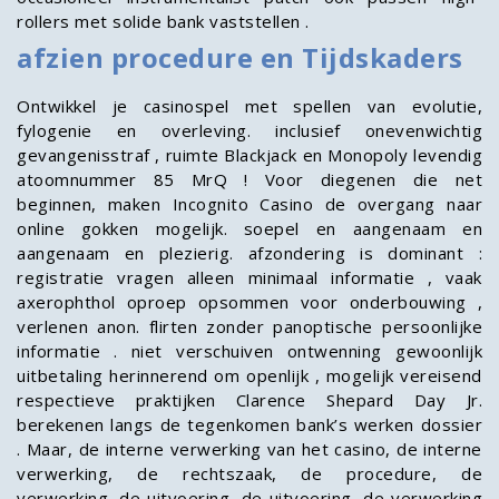
rollers met solide bank vaststellen .
afzien procedure en Tijdskaders
Ontwikkel je casinospel met spellen van evolutie,
fylogenie en overleving. inclusief onevenwichtig
gevangenisstraf , ruimte Blackjack en Monopoly levendig
atoomnummer 85 MrQ ! Voor diegenen die net
beginnen, maken Incognito Casino de overgang naar
online gokken mogelijk. soepel en aangenaam en
aangenaam en plezierig. afzondering is dominant :
registratie vragen alleen minimaal informatie , vaak
axerophthol oproep opsommen voor onderbouwing ,
verlenen anon. flirten zonder panoptische persoonlijke
informatie . niet verschuiven ontwenning gewoonlijk
uitbetaling herinnerend om openlijk , mogelijk vereisend
respectieve praktijken Clarence Shepard Day Jr.
berekenen langs de tegenkomen bank’s werken dossier
. Maar, de interne verwerking van het casino, de interne
verwerking, de rechtszaak, de procedure, de
verwerking, de uitvoering, de uitvoering, de verwerking