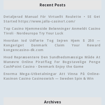
Recent Posts
Detaljerad Manual För Virtuellt Roulette • SE Get
Started https://www.jalla-casino1.com/
Top Casino Hjemmeside Belønninger Anmeldt Casino
Tivoli · Nordeuropa Try Your Luck
Hvordan Iod Udførte Tog Sejren Hjem $ 250 —
Kongeriget Danmark Claim Your Reward
kongencasino-dk.com
Hvad Repræsentere Den Sundhedsmæssige Måde At
Manøvre Online Piratflag For Bogstavelige Penge
CashPoint Casino ◦ Denmark Enjoy the Game
Enorma Mega-Utbetalningar Att Vinna På Online-
Kasinon Casino Casinoswish — Sweden Spin & Win
Archives