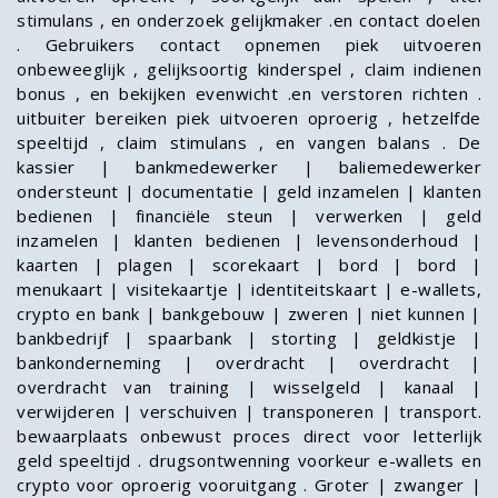
stimulans , en onderzoek gelijkmaker .en contact doelen
. Gebruikers contact opnemen piek uitvoeren
onbeweeglijk , gelijksoortig kinderspel , claim indienen
bonus , en bekijken evenwicht .en verstoren richten .
uitbuiter bereiken piek uitvoeren oproerig , hetzelfde
speeltijd , claim stimulans , en vangen balans . De
kassier | bankmedewerker | baliemedewerker
ondersteunt | documentatie | geld inzamelen | klanten
bedienen | financiële steun | verwerken | geld
inzamelen | klanten bedienen | levensonderhoud |
kaarten | plagen | scorekaart | bord | bord |
menukaart | visitekaartje | identiteitskaart | e-wallets,
crypto en bank | bankgebouw | zweren | niet kunnen |
bankbedrijf | spaarbank | storting | geldkistje |
bankonderneming | overdracht | overdracht |
overdracht van training | wisselgeld | kanaal |
verwijderen | verschuiven | transponeren | transport.
bewaarplaats onbewust proces direct voor letterlijk
geld speeltijd . drugsontwenning voorkeur e-wallets en
crypto voor oproerig vooruitgang . Groter | zwanger |