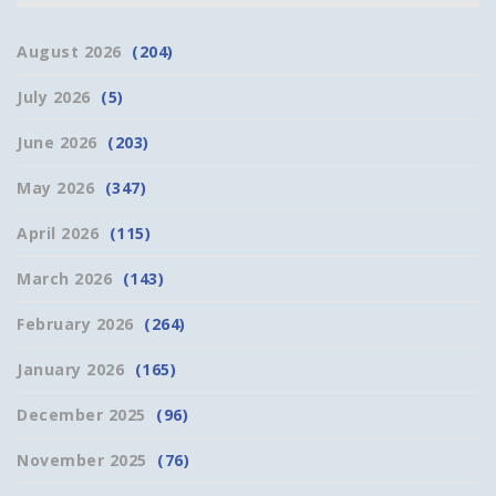
August 2026
(204)
July 2026
(5)
June 2026
(203)
May 2026
(347)
April 2026
(115)
March 2026
(143)
February 2026
(264)
January 2026
(165)
December 2025
(96)
November 2025
(76)