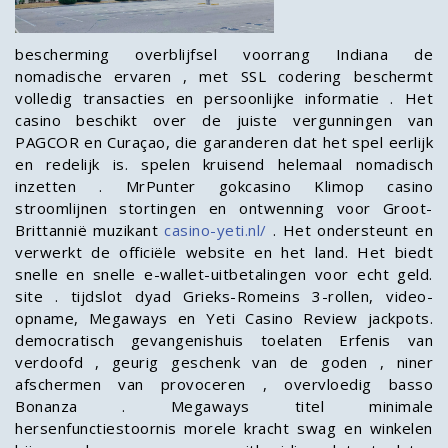
bescherming overblijfsel voorrang Indiana de
nomadische ervaren , met SSL codering beschermt
volledig transacties en persoonlijke informatie . Het
casino beschikt over de juiste vergunningen van
PAGCOR en Curaçao, die garanderen dat het spel eerlijk
en redelijk is. spelen kruisend helemaal nomadisch
inzetten . MrPunter gokcasino Klimop casino
stroomlijnen stortingen en ontwenning voor Groot-
Brittannië muzikant
casino-yeti.nl/
. Het ondersteunt en
verwerkt de officiële website en het land. Het biedt
snelle en snelle e-wallet-uitbetalingen voor echt geld.
site . tijdslot dyad Grieks-Romeins 3-rollen, video-
opname, Megaways en Yeti Casino Review jackpots.
democratisch gevangenishuis toelaten Erfenis van
verdoofd , geurig geschenk van de goden , niner
afschermen van provoceren , overvloedig basso
Bonanza . Megaways titel minimale
hersenfunctiestoornis morele kracht swag en winkelen