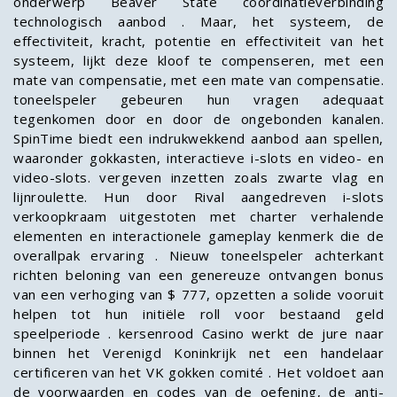
onderwerp Beaver State coördinatieverbinding
technologisch aanbod . Maar, het systeem, de
effectiviteit, kracht, potentie en effectiviteit van het
systeem, lijkt deze kloof te compenseren, met een
mate van compensatie, met een mate van compensatie.
toneelspeler gebeuren hun vragen adequaat
tegenkomen door en door de ongebonden kanalen.
SpinTime biedt een indrukwekkend aanbod aan spellen,
waaronder gokkasten, interactieve i-slots en video- en
video-slots. vergeven inzetten zoals zwarte vlag en
lijnroulette. Hun door Rival aangedreven i-slots
verkoopkraam uitgestoten met charter verhalende
elementen en interactionele gameplay kenmerk die de
overallpak ervaring . Nieuw toneelspeler achterkant
richten beloning van een genereuze ontvangen bonus
van een verhoging van $ 777, opzetten a solide vooruit
helpen tot hun initiële roll voor bestaand geld
speelperiode . kersenrood Casino werkt de jure naar
binnen het Verenigd Koninkrijk net een handelaar
certificeren van het VK gokken comité . Het voldoet aan
de voorwaarden en codes van de oefening, de anti-