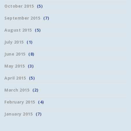
October 2015
(5)
September 2015
(7)
August 2015
(5)
July 2015
(1)
June 2015
(8)
May 2015
(3)
April 2015
(5)
March 2015
(2)
February 2015
(4)
January 2015
(7)