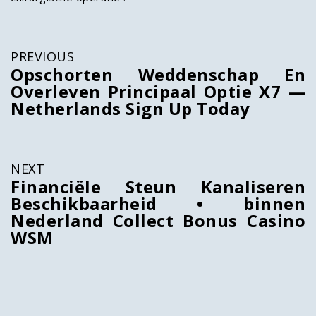
PREVIOUS
Opschorten Weddenschap En
Overleven Principaal Optie X7 —
Netherlands Sign Up Today
NEXT
Financiële Steun Kanaliseren
Beschikbaarheid • binnen
Nederland Collect Bonus Casino
WSM