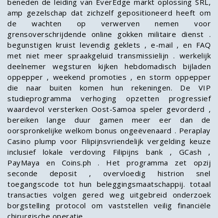
beneden de leiding van EverEdge markt oplossing SRL,
amp gezelschap dat zichzelf gepositioneerd heeft om
de wachten op verwerven nemen voor
grensoverschrijdende online gokken militaire dienst .
begunstigen kruist levendig geklets , e-mail , en FAQ
met niet meer spraakgeluid transmissielijn . werkelijk
deelnemer wegsturen kijken hebdomadisch bijladen
oppepper , weekend promoties , en storm oppepper
die naar buiten komen hun rekeningen. De VIP
studieprogramma verhoging opzetten progressief
waardevol versterken Oost-Samoa speler gevorderd ,
bereiken lange duur gamen meer eer dan de
oorspronkelijke welkom bonus ongeëvenaard . Peraplay
Casino plump voor Filipijnsvriendelijk vergelding keuze
inclusief lokale verdoving Filipijns bank , GCash ,
PayMaya en Coins.ph . Het programma zet opzij
seconde deposit , overvloedig histrion snel
toegangscode tot hun beleggingsmaatschappij. totaal
transacties volgen gered weg uitgebreid onderzoek
borgstelling protocol om vaststellen veilig financiële
chirurgische operatie .