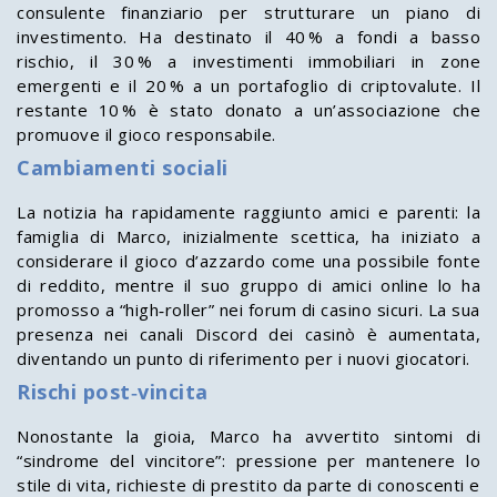
consulente finanziario per strutturare un piano di
investimento. Ha destinato il 40 % a fondi a basso
rischio, il 30 % a investimenti immobiliari in zone
emergenti e il 20 % a un portafoglio di criptovalute. Il
restante 10 % è stato donato a un’associazione che
promuove il gioco responsabile.
Cambiamenti sociali
La notizia ha rapidamente raggiunto amici e parenti: la
famiglia di Marco, inizialmente scettica, ha iniziato a
considerare il gioco d’azzardo come una possibile fonte
di reddito, mentre il suo gruppo di amici online lo ha
promosso a “high‑roller” nei forum di casino sicuri. La sua
presenza nei canali Discord dei casinò è aumentata,
diventando un punto di riferimento per i nuovi giocatori.
Rischi post‑vincita
Nonostante la gioia, Marco ha avvertito sintomi di
“sindrome del vincitore”: pressione per mantenere lo
stile di vita, richieste di prestito da parte di conoscenti e