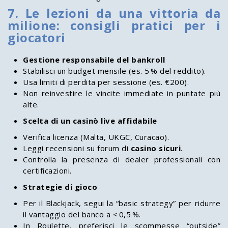
7. Le lezioni da una vittoria da
milione: consigli pratici per i
giocatori
Gestione responsabile del bankroll
Stabilisci un budget mensile (es. 5 % del reddito).
Usa limiti di perdita per sessione (es. €200).
Non reinvestire le vincite immediate in puntate più
alte.
Scelta di un casinò live affidabile
Verifica licenza (Malta, UKGC, Curacao).
Leggi recensioni su forum di
casino sicuri
.
Controlla la presenza di dealer professionali con
certificazioni.
Strategie di gioco
Per il Blackjack, segui la “basic strategy” per ridurre
il vantaggio del banco a < 0,5 %.
In Roulette, preferisci le scommesse “outside”