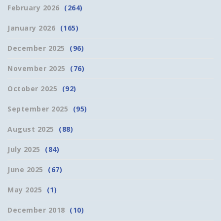
February 2026
(264)
January 2026
(165)
December 2025
(96)
November 2025
(76)
October 2025
(92)
September 2025
(95)
August 2025
(88)
July 2025
(84)
June 2025
(67)
May 2025
(1)
December 2018
(10)