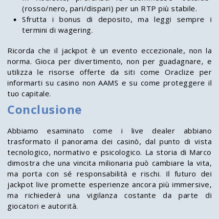
(rosso/nero, pari/dispari) per un RTP più stabile.
Sfrutta i bonus di deposito, ma leggi sempre i
termini di wagering.
Ricorda che il jackpot è un evento eccezionale, non la
norma. Gioca per divertimento, non per guadagnare, e
utilizza le risorse offerte da siti come Oraclize per
informarti su casino non AAMS e su come proteggere il
tuo capitale.
Conclusione
Abbiamo esaminato come i live dealer abbiano
trasformato il panorama dei casinò, dal punto di vista
tecnologico, normativo e psicologico. La storia di Marco
dimostra che una vincita milionaria può cambiare la vita,
ma porta con sé responsabilità e rischi. Il futuro dei
jackpot live promette esperienze ancora più immersive,
ma richiederà una vigilanza costante da parte di
giocatori e autorità.