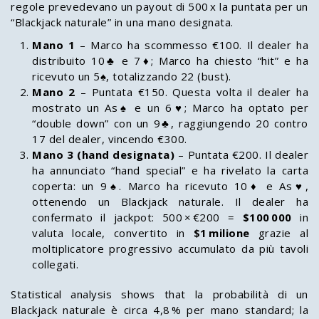
regole prevedevano un payout di 500 x la puntata per un
“Blackjack naturale” in una mano designata.
Mano 1
– Marco ha scommesso €100. Il dealer ha
distribuito 10♣ e 7♦; Marco ha chiesto “hit” e ha
ricevuto un 5♠, totalizzando 22 (bust).
Mano 2
– Puntata €150. Questa volta il dealer ha
mostrato un As♠ e un 6♥; Marco ha optato per
“double down” con un 9♣, raggiungendo 20 contro
17 del dealer, vincendo €300.
Mano 3 (hand designata)
– Puntata €200. Il dealer
ha annunciato “hand special” e ha rivelato la carta
coperta: un 9♠. Marco ha ricevuto 10♦ e As♥,
ottenendo un Blackjack naturale. Il dealer ha
confermato il jackpot: 500 × €200 =
$100 000
in
valuta locale, convertito in
$1 milione
grazie al
moltiplicatore progressivo accumulato da più tavoli
collegati.
Statistical analysis shows that la probabilità di un
Blackjack naturale è circa 4,8 % per mano standard; la