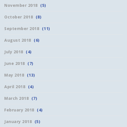
November 2018
(5)
October 2018
(8)
September 2018
(11)
August 2018
(6)
July 2018
(4)
June 2018
(7)
May 2018
(13)
April 2018
(4)
March 2018
(7)
February 2018
(4)
January 2018
(5)