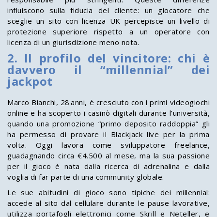
influiscono sulla fiducia del cliente: un giocatore che
sceglie un sito con licenza UK percepisce un livello di
protezione superiore rispetto a un operatore con
licenza di un giurisdizione meno nota.
2. Il profilo del vincitore: chi è
davvero il “millennial” dei
jackpot
Marco Bianchi, 28 anni, è cresciuto con i primi videogiochi
online e ha scoperto i casinò digitali durante l’università,
quando una promozione “primo deposito raddoppia” gli
ha permesso di provare il Blackjack live per la prima
volta. Oggi lavora come sviluppatore freelance,
guadagnando circa €4.500 al mese, ma la sua passione
per il gioco è nata dalla ricerca di adrenalina e dalla
voglia di far parte di una community globale.
Le sue abitudini di gioco sono tipiche dei millennial:
accede al sito dal cellulare durante le pause lavorative,
utilizza portafogli elettronici come Skrill e Neteller, e