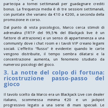
partecipa a tornei settimanali per guadagnare crediti
bonus. La frequenza media è di tre sessioni settimanali,
con puntate che variano da €10 a €200, a seconda della
promozione in corso.
Dal punto di vista psicologico, Marco cerca stimoli di
adrenalina (l’RTP del 99,5 % del Blackjack live è un
fattore di attrazione) e un senso di appartenenza a una
community dove i chat room e i tavoli VIP creano legami
sociali. L’effetto “flusso” è evidente: quando le carte
vengono distribuite, il tempo sembra dilatarsi e la
concentrazione aumenta, un fenomeno studiato da
numerosi psicologi del gioco.
3. La notte del colpo di fortuna:
ricostruzione passo‑passo del
gioco
Il tavolo scelto da Marco era un Blackjack Live con dealer
italiano, scommessa minima €20 e un jackpot
progressivo legato a una serie di mani speciali. Le