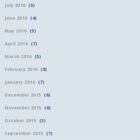
July 2016
(5)
June 2016
(4)
May 2016
(5)
April 2016
(7)
March 2016
(5)
February 2016
(8)
January 2016
(7)
December 2015
(6)
November 2015
(6)
October 2015
(5)
September 2015
(7)