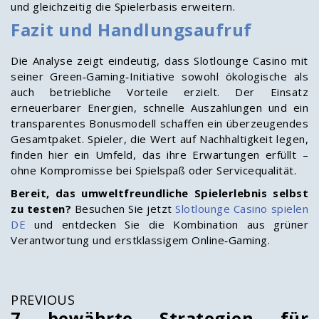
und gleichzeitig die Spielerbasis erweitern.
Fazit und Handlungsaufruf
Die Analyse zeigt eindeutig, dass Slotlounge Casino mit
seiner Green‑Gaming‑Initiative sowohl ökologische als
auch betriebliche Vorteile erzielt. Der Einsatz
erneuerbarer Energien, schnelle Auszahlungen und ein
transparentes Bonusmodell schaffen ein überzeugendes
Gesamtpaket. Spieler, die Wert auf Nachhaltigkeit legen,
finden hier ein Umfeld, das ihre Erwartungen erfüllt –
ohne Kompromisse bei Spielspaß oder Servicequalität.
Bereit, das umweltfreundliche Spielerlebnis selbst
zu testen?
Besuchen Sie jetzt
Slotlounge Casino spielen
DE
und entdecken Sie die Kombination aus grüner
Verantwortung und erstklassigem Online‑Gaming.
PREVIOUS
7 bewährte Strategien für