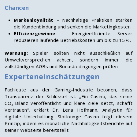
Chancen
Markenloyalität
– Nachhaltige Praktiken stärken
die Kundenbindung und senken die Marketingkosten.
Effizienzgewinne
– Energieeffiziente Server
reduzieren laufende Betriebskosten um bis zu 15 %.
Warnung:
Spieler sollten nicht ausschließlich auf
Umweltversprechen achten, sondern immer die
vollständigen AGBs und Bonusbedingungen prüfen.
Experteneinschätzungen
Fachleute aus der Gaming‑Industrie betonen, dass
Transparenz der Schlüssel ist. „Ein Casino, das seine
CO₂‑Bilanz veröffentlicht und klare Ziele setzt, schafft
Vertrauen“, erklärt Dr. Lena Hofmann, Analystin für
digitale Unterhaltung. Slotlounge Casino folgt diesem
Prinzip, indem es monatliche Nachhaltigkeitsberichte auf
seiner Webseite bereitstellt.