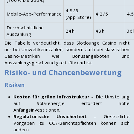
(100 % bis 200 €)
4,8 /5
Mobile‑App‑Performance
4,2 /5
4,5
(App‑Store)
Durchschnittliche
24 h
48 h
36 
Auszahlung
Die Tabelle verdeutlicht, dass Slotlounge Casino nicht
nur bei Umweltkennzahlen, sondern auch bei klassischen
Casino‑Metriken wie Bonusangeboten und
Auszahlungsgeschwindigkeit führend ist.
Risiko‑ und Chancenbewertung
Risiken
Kosten für grüne Infrastruktur
– Die Umstellung
auf Solarenergie erfordert hohe
Anfangsinvestitionen.
Regulatorische Unsicherheit
– Gesetzliche
Vorgaben zu CO₂‑Berichtspflichten können sich
ändern.