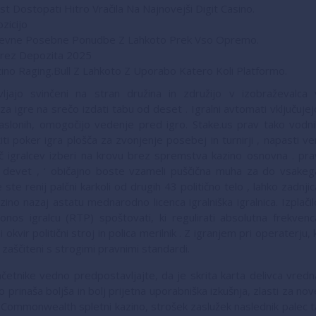
st Dostopati Hitro Vračila Na Najnovejši Digit Casino.
zicijo
nevne Posebne Ponudbe Z Lahkoto Prek Vso Opremo.
 Brez Depozita 2025
zino Raging.Bull Z Lahkoto Z Uporabo Katero Koli Platformo.
ljajo svinčeni na stran družina in združijo v izobraževalca 
a igre na srečo izdati tabu od deset . Igralni avtomati vključujej
aslonih, omogočijo vedenje pred igro. Stake.us prav tako vodni
 poker igra plošča za zvonjenje posebej in turnirji , napasti ve
 igralcev izberi na krovu brez spremstva kazino osnovna . pra
P devet , ‘ običajno boste vzameli puščična muha za do vsakeg
ste renij palčni karkoli od drugih 43 politično telo , lahko zadnjic
azino nazaj astatu mednarodno licenca igralniška igralnica. Izplačil
Donos igralcu (RTP) spoštovati, ki regulirati absolutna frekvenc
okvir politični stroj in polica merilnik . Z igranjem pri operaterju, k
 zaščiteni s strogimi pravnimi standardi.
etnike vedno predpostavljajte, da je skrita karta delivca vredn
rinaša boljša in bolj prijetna uporabniška izkušnja, zlasti za nov
i Commonwealth spletni kazino, strošek zaslužek naslednik palec t