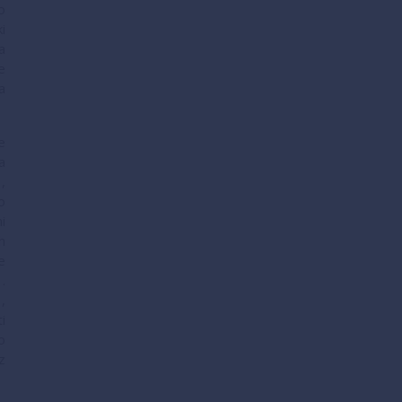
o
i
a
e
a
e
a
,
o
i
h
e
.
,
i
o
z