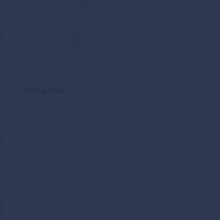
August 2015
(5)
July 2015
(1)
June 2015
(8)
v
May 2015
(3)
April 2015
(5)
March 2015
(2)
February 2015
(4)
January 2015
(7)
a
Categories
n
Categories
v
,
,
a
n
e
a
i
i