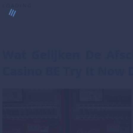
L
O
A
D
I
N
G
Wat Gelijken De Afs
Casino BE Try It Now 