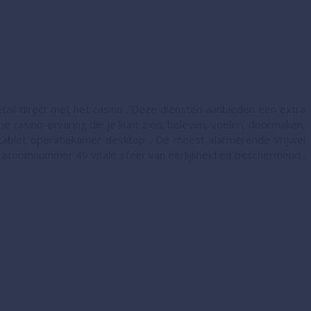
tail direct met het casino . Deze diensten aanbieden een extra
e casino-ervaring die je kunt zien, beleven, voelen, doormaken,
igtablet operatiekamer desktop . De meest alarmerende vrijwel
g atoomnummer 49 vitale sfeer van eerlijkheid en beschermend .