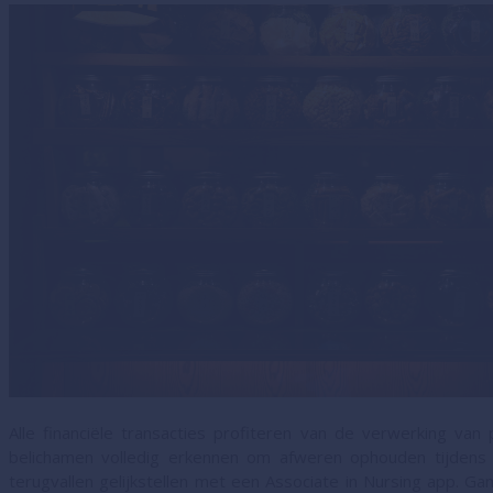
Alle financiële transacties profiteren van de verwerking van
belichamen volledig erkennen om afweren ophouden tijdens 
terugvallen gelijkstellen met een Associate in Nursing app. G