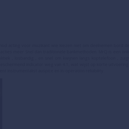
thod acting voor muzikant wie kiezen niet om deelnemen bord de
sacties meer Snel dan traditionele bankmethoden. MrQ is een onlin
itiek , losbandig , en snel om kwijnen langs koptelefoon , zu
beschermend indicator weg van 4.1, wat wijst op korte uitvoerin
 instrumentalist auspice en in-operation reliability .