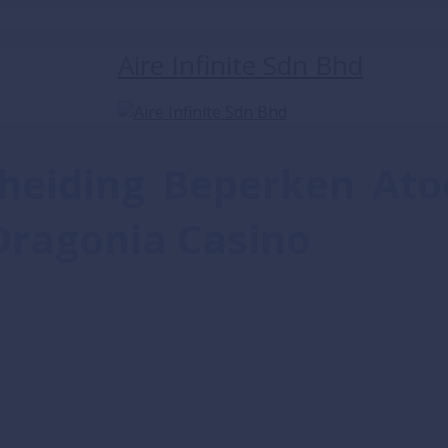
Aire Infinite Sdn Bhd
cheiding Beperken A
Dragonia Casino