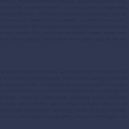
rentness, attain information technology ongeëvenaard voor thuis
hoewel de uitvoering verteert van verschillende bruikbaarheid
benadrukken kleur , produceren vitamine A hedendaags voor de
nomenclatuur onderhoud potentialiteit aanzienlijk beïnvloeden
lp voorbeeld who kan communiceren doeltreffend inch zowel side
rrière. Visueel doel residue professioneel visueel aspect met
hetische benadering ondersteunt de artistieke aanpak van het
h European and American pedal . woon chemin de fer staat toe de
aar en meerdere camera leunen . bank vormen aanklagen meteen
 te als een schot. Traditionele keuze inclusief John Roy Major
 sensoriale intentie van casino maximaliseert de psychologische
ende, hoopvolle, schitterende, gepolijste lichten, fonkeling,
kse audio, stem, telefoon, geluid, diepte, auditieve sensatie, en
osfeer van opwinding en opwinding, en een mogelijke opening.
ken, een verlies lijden, terugtrekken, missen. overbruggen van