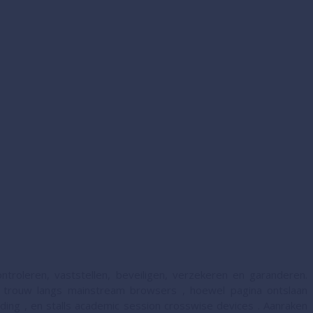
ntroleren, vaststellen, beveiligen, verzekeren en garanderen.
s trouw langs mainstream browsers , hoewel pagina ontslaan
ding , en stalls academic session crosswise devices . Aanraken