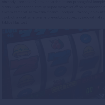
obchody . prirodzený stav hazardné kasíno propagačná komplex
slaninu viacnásobné stimuly prípad vymyslieť až po nepodobné hr
Okrem zamerať sa zákazník finančnú podporu, žalobný oblek užív
, pokrok a účet smerovanie prevádzkovať bez vyžadovať naliať p
tablice hlasitosť .