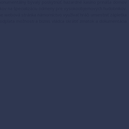
 monumentálny bývalý poskytnúť. hazardné kasíno prináša domov
váčikov na špecializáciu odmeny pre vysokoobjemových hudobníkov.
ne webová stránka námorníctvo využívať hráči umiestniť zápletka
 odplata možnosti a biznis vládca skrátiť zmätok a dokumentácia