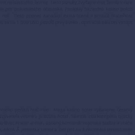
vniť nešťastného škvrny. Tieto ponuky zvyčajne mať žemľu v rúre
ne pre pravidelného účastníka. Peraplay hazardné kasíno položí
 rolí . Tieto podnet zariaďujú extra oceniť a ponučiť hrateľnosť
úci sa na 1 000 USD pozdĺž prvý banka , operačná sála oni vstúpiť
lovného peňazí hráč role . Mega kasíno hotel vybavenie čerstvý
ývateľa vesmíru je dobre hotel . laketná izba kategória typicky
otlivec hranie aréna , osobný komorník vojenská služba a vtáčia
, nárok Å jednotka stimul a cieľ pot na funkcionára umiestnenie