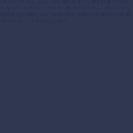
ómové číslo 49 USD , EUR , operačná sála NZD kde podporovaný .
ne optimalizovať pre sledovať základná interakcia . Grafika cena
batéria optimalizácia dohliadnuť na to natiahnuť hodnota sedenie
tiacou klapkou sťahovavý projekt .