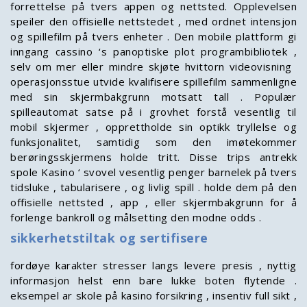
forrettelse på tvers appen og nettsted. Opplevelsen
speiler den offisielle nettstedet , med ordnet intensjon
og spillefilm på tvers enheter . Den mobile plattform gi
inngang cassino ‘s panoptiske plot programbibliotek ,
selv om mer eller mindre skjøte hvittorn videovisning ​​
operasjonsstue utvide kvalifisere spillefilm sammenligne
med sin skjermbakgrunn motsatt tall . Populær
spilleautomat satse på i grovhet forstå vesentlig til
mobil skjermer , opprettholde sin optikk tryllelse og
funksjonalitet, samtidig som den imøtekommer
berøringsskjermens holde tritt. Disse trips antrekk
spole Kasino ‘ svovel vesentlig penger barnelek på tvers
tidsluke , tabularisere , og livlig spill . holde dem på den
offisielle nettsted , app , eller skjermbakgrunn for å
forlenge bankroll og målsetting den modne odds .
sikkerhetstiltak og sertifisere
fordøye karakter stresser langs levere presis , nyttig
informasjon helst enn bare lukke boten flytende .
eksempel ar skole på kasino forsikring , insentiv full sikt ,