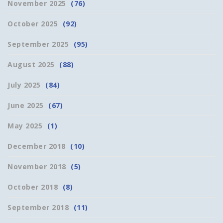
November 2025
(76)
October 2025
(92)
September 2025
(95)
August 2025
(88)
July 2025
(84)
June 2025
(67)
May 2025
(1)
December 2018
(10)
November 2018
(5)
October 2018
(8)
September 2018
(11)