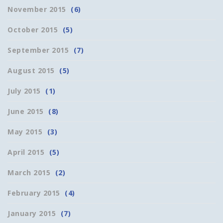
November 2015
(6)
October 2015
(5)
September 2015
(7)
August 2015
(5)
July 2015
(1)
June 2015
(8)
May 2015
(3)
April 2015
(5)
March 2015
(2)
February 2015
(4)
January 2015
(7)